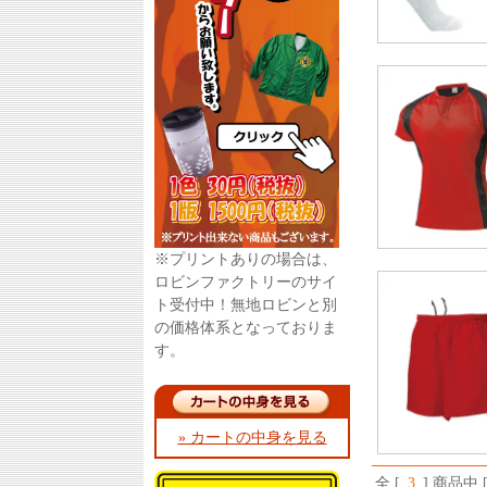
※プリントありの場合は、
ロビンファクトリーのサイ
ト受付中！無地ロビンと別
の価格体系となっておりま
す。
» カートの中身を見る
全 [
3
] 商品中 