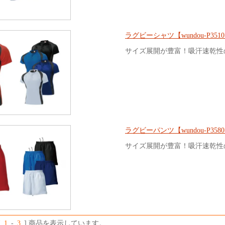
ラグビーシャツ【wundou-P351
サイズ展開が豊富！吸汗速乾性
ラグビーパンツ【wundou-P358
サイズ展開が豊富！吸汗速乾性
[
1
-
3
] 商品を表示しています。