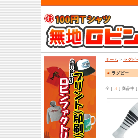
ホーム
>
ラグビ
ラグビー
全 [
3
] 商品中 [