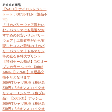
【SALE】ナイロンレジャー
トート：00783-TLN（返品不
可）
「リカバリーウェア温たい
む」パジャマにも最適なお
すすめのお安いリカバリー
ウェア｜工場直売だから実
現したコスパ最強のリカバ
リーパジャマ｜トルマリン
等の鉱石を特大プリント
【特別セール商品】T/C オー
プンカラー シャツ -United
Athle-【1759-01】※返品交
換不可となります
300円Tシャツ無地（税込み
330円）5.6オンス ハイクオ
リティー Tシャツ （色ブレ
品）【5001-31】アッシュ
300円Tシャツ無地（税込み
330円）5.6オンス ハイクオ