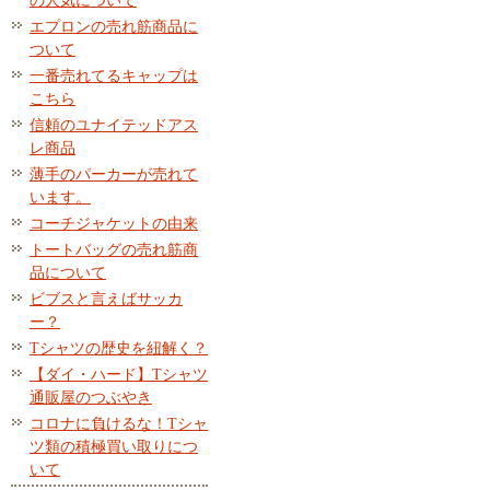
の人気について
エプロンの売れ筋商品に
ついて
一番売れてるキャップは
こちら
信頼のユナイテッドアス
レ商品
薄手のパーカーが売れて
います。
コーチジャケットの由来
トートバッグの売れ筋商
品について
ビブスと言えばサッカ
ー？
Tシャツの歴史を紐解く？
【ダイ・ハード】Tシャツ
通販屋のつぶやき
コロナに負けるな！Tシャ
ツ類の積極買い取りにつ
いて