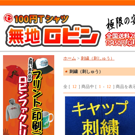
ホーム
>
刺繍（刺しゅう）
刺繍（刺しゅう）
全 [
12
] 商品中 [
1
-
12
] 商品を