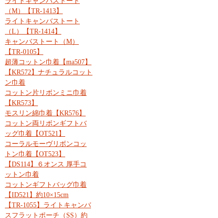
ライトキャンバストート
（M）【TR-1413】
ライトキャンバストート
（L）【TR-1414】
キャンバストート（M）
【TR-0105】
超薄コットン巾着【ma507】
【KR572】ナチュラルコット
ン巾着
コットン片リボンミニ巾着
【KR573】
モスリン綿巾着【KR576】
コットン両リボンギフトバ
ッグ巾着【OT521】
コーラルモーヴリボンコッ
トン巾着【OT523】
【DS114】６オンス 厚手コ
ットン巾着
コットンギフトバッグ巾着
【ID521】約10×15cm
【TR-1055】ライトキャンバ
スフラットポーチ（SS）約