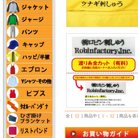
全 [
12
] 商品中 [
1
-
12
] 商品を