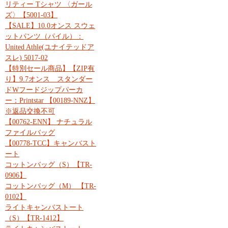
リティー Tシャツ 〈ガール
ズ〉【5001-03】
【SALE】10.0オンス スウェ
ットパンツ（パイル）：
United Athle(ユナイテッドア
スレ) 5017-02
【特別セール商品】【ZIP有
り】9.7オンス スタンダー
ドWフードジップパーカ
ー：Printstar 【00189-NNZ】
※返品交換不可
【00762-ENN】 ナチュラル
ファイルバッグ
【00778-TCC】キャンバスト
ート
コットンバッグ（S）【TR-
0906】
コットンバッグ（M） 【TR-
0102】
ライトキャンバストート
（S）【TR-1412】