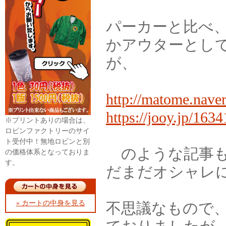
パーカーと比べ
かアウターとし
が、
http://matome.nave
https://jooy.jp/1634
※プリントありの場合は、
ロビンファクトリーのサイ
ト受付中！無地ロビンと別
のような記事も
の価格体系となっておりま
す。
だまだオシャレ
» カートの中身を見る
不思議なもので