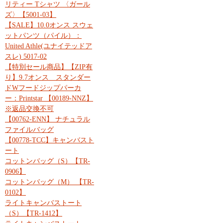
リティー Tシャツ 〈ガール
ズ〉【5001-03】
【SALE】10.0オンス スウェ
ットパンツ（パイル）：
United Athle(ユナイテッドア
スレ) 5017-02
【特別セール商品】【ZIP有
り】9.7オンス スタンダー
ドWフードジップパーカ
ー：Printstar 【00189-NNZ】
※返品交換不可
【00762-ENN】 ナチュラル
ファイルバッグ
【00778-TCC】キャンバスト
ート
コットンバッグ（S）【TR-
0906】
コットンバッグ（M） 【TR-
0102】
ライトキャンバストート
（S）【TR-1412】