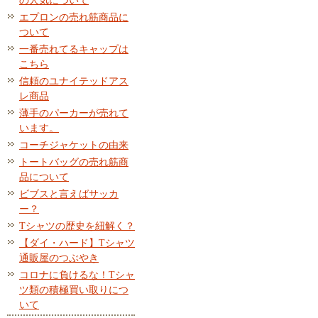
の人気について
エプロンの売れ筋商品に
ついて
一番売れてるキャップは
こちら
信頼のユナイテッドアス
レ商品
薄手のパーカーが売れて
います。
コーチジャケットの由来
トートバッグの売れ筋商
品について
ビブスと言えばサッカ
ー？
Tシャツの歴史を紐解く？
【ダイ・ハード】Tシャツ
通販屋のつぶやき
コロナに負けるな！Tシャ
ツ類の積極買い取りにつ
いて