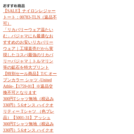
【SALE】ナイロンレジャー
トート：00783-TLN（返品不
可）
「リカバリーウェア温たい
む」パジャマにも最適なお
すすめのお安いリカバリー
ウェア｜工場直売だから実
現したコスパ最強のリカバ
リーパジャマ｜トルマリン
等の鉱石を特大プリント
【特別セール商品】T/C オー
プンカラー シャツ -United
Athle-【1759-01】※返品交
換不可となります
300円Tシャツ無地（税込み
330円）5.6オンス ハイクオ
リティー Tシャツ （色ブレ
品）【5001-31】アッシュ
300円Tシャツ無地（税込み
330円）5.6オンス ハイクオ