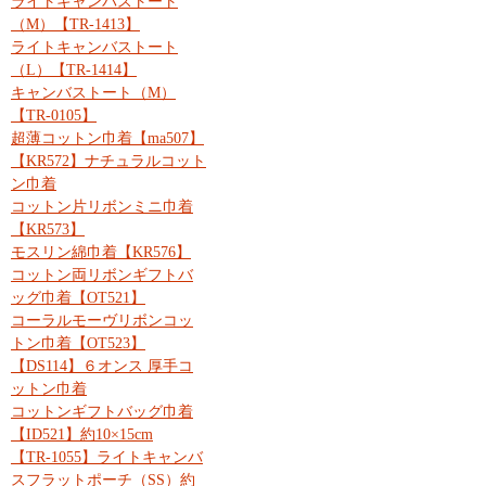
ライトキャンバストート
（M）【TR-1413】
ライトキャンバストート
（L）【TR-1414】
キャンバストート（M）
【TR-0105】
超薄コットン巾着【ma507】
【KR572】ナチュラルコット
ン巾着
コットン片リボンミニ巾着
【KR573】
モスリン綿巾着【KR576】
コットン両リボンギフトバ
ッグ巾着【OT521】
コーラルモーヴリボンコッ
トン巾着【OT523】
【DS114】６オンス 厚手コ
ットン巾着
コットンギフトバッグ巾着
【ID521】約10×15cm
【TR-1055】ライトキャンバ
スフラットポーチ（SS）約