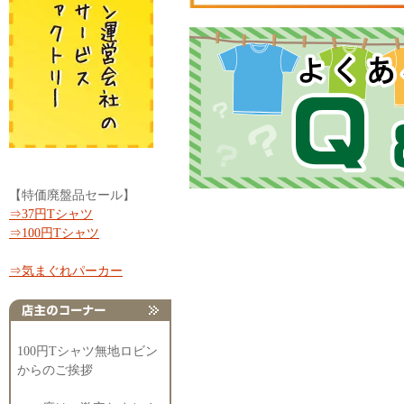
【特価廃盤品セール】
⇒37円Tシャツ
⇒100円Tシャツ
⇒気まぐれパーカー
100円Tシャツ無地ロビン
からのご挨拶