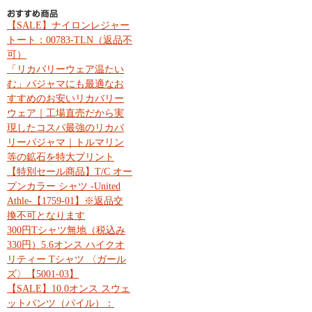
【SALE】ナイロンレジャー
トート：00783-TLN（返品不
可）
「リカバリーウェア温たい
む」パジャマにも最適なお
すすめのお安いリカバリー
ウェア｜工場直売だから実
現したコスパ最強のリカバ
リーパジャマ｜トルマリン
等の鉱石を特大プリント
【特別セール商品】T/C オー
プンカラー シャツ -United
Athle-【1759-01】※返品交
換不可となります
300円Tシャツ無地（税込み
330円）5.6オンス ハイクオ
リティー Tシャツ 〈ガール
ズ〉【5001-03】
【SALE】10.0オンス スウェ
ットパンツ（パイル）：