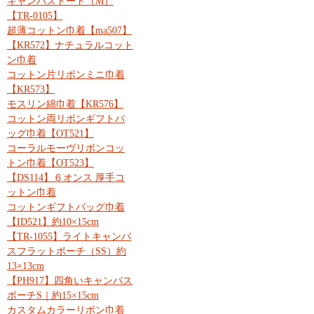
キャンバストート（M）
【TR-0105】
超薄コットン巾着【ma507】
【KR572】ナチュラルコット
ン巾着
コットン片リボンミニ巾着
【KR573】
モスリン綿巾着【KR576】
コットン両リボンギフトバ
ッグ巾着【OT521】
コーラルモーヴリボンコッ
トン巾着【OT523】
【DS114】６オンス 厚手コ
ットン巾着
コットンギフトバッグ巾着
【ID521】約10×15cm
【TR-1055】ライトキャンバ
スフラットポーチ（SS）約
13×13cm
【PH917】四角いキャンバス
ポーチS｜約15×15cm
カスタムカラーリボン巾着