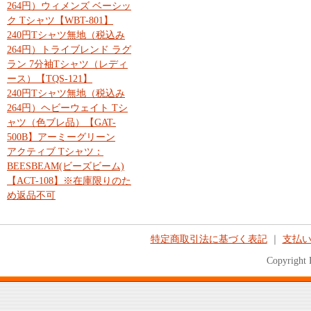
264円）ウィメンズ ベーシッ
ク Tシャツ【WBT-801】
240円Tシャツ無地（税込み
264円）トライブレンド ラグ
ラン 7分袖Tシャツ（レディ
ース）【TQS-121】
240円Tシャツ無地（税込み
264円）ヘビーウェイト Tシ
ャツ（色ブレ品）【GAT-
500B】アーミーグリーン
アクティブ Tシャツ：
BEESBEAM(ビーズビーム)
【ACT-108】※在庫限りのた
め返品不可
特定商取引法に基づく表記
｜
支払
Copyright 