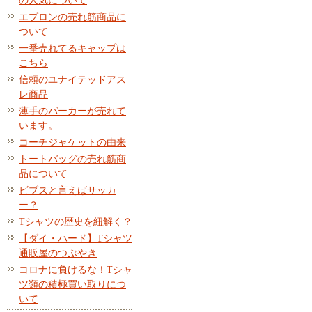
の人気について
エプロンの売れ筋商品に
ついて
一番売れてるキャップは
こちら
信頼のユナイテッドアス
レ商品
薄手のパーカーが売れて
います。
コーチジャケットの由来
トートバッグの売れ筋商
品について
ビブスと言えばサッカ
ー？
Tシャツの歴史を紐解く？
【ダイ・ハード】Tシャツ
通販屋のつぶやき
コロナに負けるな！Tシャ
ツ類の積極買い取りにつ
いて