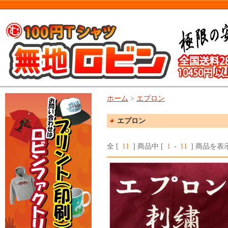
ホーム
>
エプロン
エプロン
全 [
11
] 商品中 [
1
-
11
] 商品を