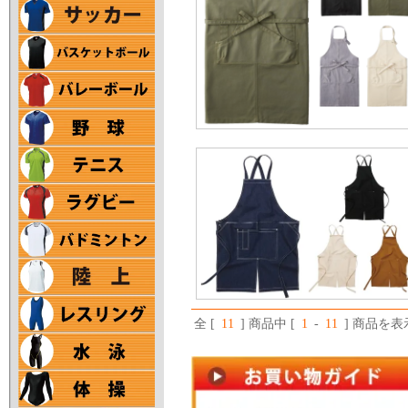
全 [
11
] 商品中 [
1
-
11
] 商品を