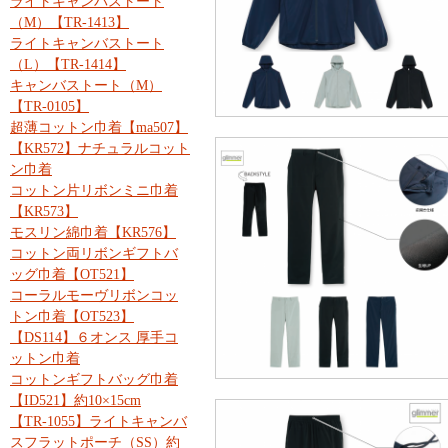
ライトキャンバストート
（M）【TR-1413】
ライトキャンバストート
（L）【TR-1414】
キャンバストート（M）
【TR-0105】
超薄コットン巾着【ma507】
【KR572】ナチュラルコット
ン巾着
コットン片リボンミニ巾着
【KR573】
モスリン綿巾着【KR576】
コットン両リボンギフトバ
ッグ巾着【OT521】
コーラルモーヴリボンコッ
トン巾着【OT523】
【DS114】６オンス 厚手コ
ットン巾着
コットンギフトバッグ巾着
【ID521】約10×15cm
【TR-1055】ライトキャンバ
スフラットポーチ（SS）約