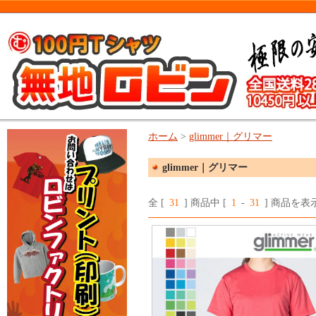
ホーム
>
glimmer｜グリマー
glimmer｜グリマー
全 [
31
] 商品中 [
1
-
31
] 商品を