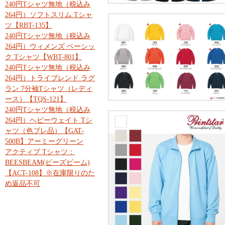
240円Tシャツ無地（税込み
264円）ソフトスリム Tシャ
ツ【RBT-135】
240円Tシャツ無地（税込み
264円）ウィメンズ ベーシッ
ク Tシャツ【WBT-801】
240円Tシャツ無地（税込み
264円）トライブレンド ラグ
ラン 7分袖Tシャツ（レディ
ース）【TQS-121】
240円Tシャツ無地（税込み
264円）ヘビーウェイト Tシ
ャツ（色ブレ品）【GAT-
500B】アーミーグリーン
アクティブ Tシャツ：
BEESBEAM(ビーズビーム)
【ACT-108】※在庫限りのた
め返品不可