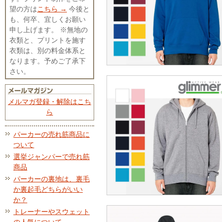
望の方は
こちら →
今後と
も、何卒、宜しくお願い
申し上げます。 ※無地の
衣類と、プリントを施す
衣類は、別の料金体系と
なります。予めご了承下
さい。
メルマガ登録・解除はこち
ら
パーカーの売れ筋商品に
ついて
選挙ジャンパーで売れ筋
商品
パーカーの裏地は、裏毛
か裏起毛どちらがいい
か？
トレーナーやスウェット