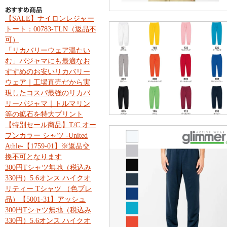
【SALE】ナイロンレジャー
トート：00783-TLN（返品不
可）
「リカバリーウェア温たい
む」パジャマにも最適なお
すすめのお安いリカバリー
ウェア｜工場直売だから実
現したコスパ最強のリカバ
リーパジャマ｜トルマリン
等の鉱石を特大プリント
【特別セール商品】T/C オー
プンカラー シャツ -United
Athle-【1759-01】※返品交
換不可となります
300円Tシャツ無地（税込み
330円）5.6オンス ハイクオ
リティー Tシャツ （色ブレ
品）【5001-31】アッシュ
300円Tシャツ無地（税込み
330円）5.6オンス ハイクオ