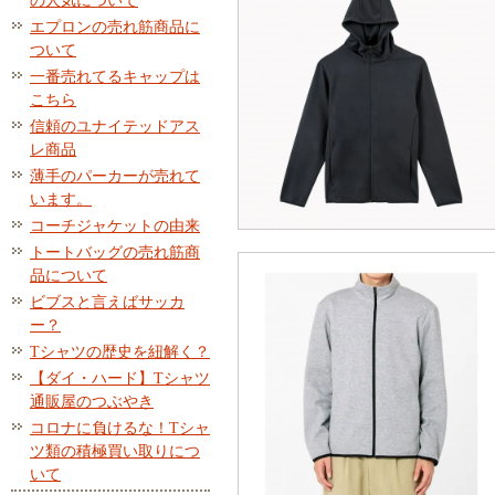
の人気について
エプロンの売れ筋商品に
ついて
一番売れてるキャップは
こちら
信頼のユナイテッドアス
レ商品
薄手のパーカーが売れて
います。
コーチジャケットの由来
トートバッグの売れ筋商
品について
ビブスと言えばサッカ
ー？
Tシャツの歴史を紐解く？
【ダイ・ハード】Tシャツ
通販屋のつぶやき
コロナに負けるな！Tシャ
ツ類の積極買い取りにつ
いて