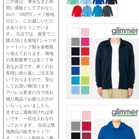
この度は、激安なまとめ
買い通販としてでおなじ
みの「100円Tシャツ無地
ロビン」にお越しいただ
きありがとうございま
す。 当店では、激安でご
購入頂ける無地Tシャツや
トートバッグ類を多数取
り揃えております。無地
の衣類業界では安くて有
名なお店です。多くのお
客様に繰り返しご注文頂
いておりますので、安心
してお買い物頂けます。
アパレル業者の方で売れ
残り商品でお困りの方が
いらっしゃいましたら、
まずはご連絡頂ければ幸
いです。一括仕入れを行
っております。 当店は無
地商品の販売サイトで
す。プリント制作をご希