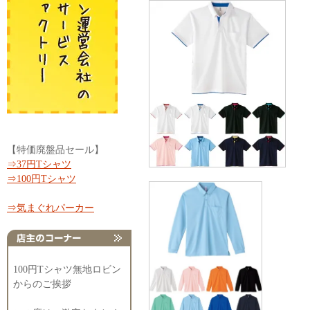
【特価廃盤品セール】
⇒37円Tシャツ
⇒100円Tシャツ
⇒気まぐれパーカー
100円Tシャツ無地ロビン
からのご挨拶