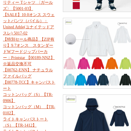
リティー Tシャツ 〈ガール
ズ〉【5001-03】
【SALE】10.0オンス スウェ
ットパンツ（パイル）：
United Athle(ユナイテッドア
スレ) 5017-02
【特別セール商品】【ZIP有
り】9.7オンス スタンダー
ドWフードジップパーカ
ー：Printstar 【00189-NNZ】
※返品交換不可
【00762-ENN】 ナチュラル
ファイルバッグ
【00778-TCC】キャンバスト
ート
コットンバッグ（S）【TR-
0906】
コットンバッグ（M） 【TR-
0102】
ライトキャンバストート
（S）【TR-1412】