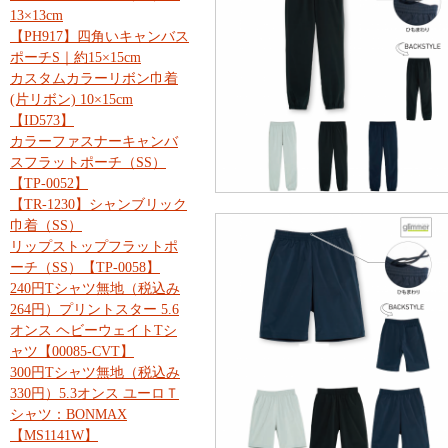
13×13cm
【PH917】四角いキャンバス
ポーチS｜約15×15cm
カスタムカラーリボン巾着
(片リボン) 10×15cm
【ID573】
カラーファスナーキャンバ
スフラットポーチ（SS）
【TP-0052】
【TR-1230】シャンブリック
巾着（SS）
リップストップフラットポ
ーチ（SS）【TP-0058】
240円Tシャツ無地（税込み
264円）プリントスター 5.6
オンス ヘビーウェイトTシ
ャツ【00085-CVT】
300円Tシャツ無地（税込み
330円）5.3オンス ユーロＴ
シャツ：BONMAX
【MS1141W】