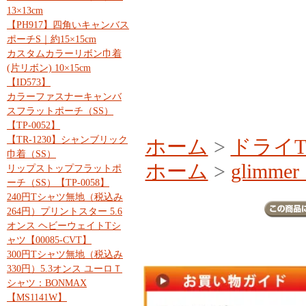
13×13cm
【PH917】四角いキャンバス
ポーチS｜約15×15cm
カスタムカラーリボン巾着
(片リボン) 10×15cm
【ID573】
カラーファスナーキャンバ
スフラットポーチ（SS）
【TP-0052】
【TR-1230】シャンブリック
ホーム
>
ドライ
巾着（SS）
ホーム
>
glimm
リップストップフラットポ
ーチ（SS）【TP-0058】
240円Tシャツ無地（税込み
264円）プリントスター 5.6
オンス ヘビーウェイトTシ
ャツ【00085-CVT】
300円Tシャツ無地（税込み
330円）5.3オンス ユーロＴ
シャツ：BONMAX
【MS1141W】