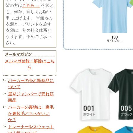
望の方は
こちら →
今後と
も、何卒、宜しくお願い
申し上げます。 ※無地の
衣類と、プリントを施す
衣類は、別の料金体系と
なります。予めご了承下
さい。
メルマガ登録・解除はこち
ら
パーカーの売れ筋商品に
ついて
選挙ジャンパーで売れ筋
商品
パーカーの裏地は、裏毛
か裏起毛どちらがいい
か？
トレーナーやスウェット