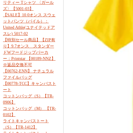
リティー Tシャツ 〈ガール
ズ〉【5001-03】
【SALE】10.0オンス スウェ
ットパンツ（パイル）：
United Athle(ユナイテッドア
スレ) 5017-02
【特別セール商品】【ZIP有
り】9.7オンス スタンダー
ドWフードジップパーカ
ー：Printstar 【00189-NNZ】
※返品交換不可
【00762-ENN】 ナチュラル
ファイルバッグ
【00778-TCC】キャンバスト
ート
コットンバッグ（S）【TR-
0906】
コットンバッグ（M） 【TR-
0102】
ライトキャンバストート
（S）【TR-1412】