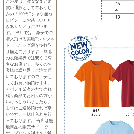
この度は、激安なまとめ
買い通販としてでおなじ
みの「100円Tシャツ無地
ロビン」にお越しいただ
きありがとうございま
す。 当店では、激安でご
購入頂ける無地Tシャツや
トートバッグ類を多数取
り揃えております。無地
の衣類業界では安くて有
名なお店です。多くのお
客様に繰り返しご注文頂
いておりますので、安心
してお買い物頂けます。
アパレル業者の方で売れ
残り商品でお困りの方が
いらっしゃいましたら、
まずはご連絡頂ければ幸
いです。一括仕入れを行
っております。 当店は無
地商品の販売サイトで
す。プリント制作をご希