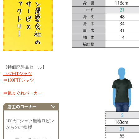
【特価廃盤品セール】
⇒37円Tシャツ
⇒100円Tシャツ
⇒気まぐれパーカー
100円Tシャツ無地ロビン
からのご挨拶