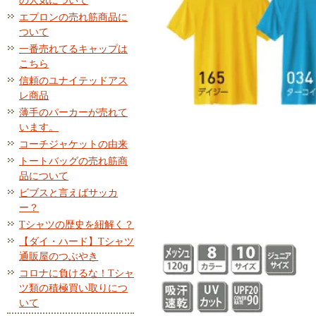
の人気について
エプロンの売れ筋商品に
ついて
一番売れてるキャップは
こちら
信頼のユナイテッドアス
レ商品
薄手のパーカーが売れて
います。
コーチジャケットの由来
トートバッグの売れ筋商
品について
ビブスと言えばサッカ
ー？
Tシャツの歴史を紐解く？
【ダイ・ハード】Tシャツ
通販屋のつぶやき
コロナに負けるな！Tシャ
ツ類の積極買い取りにつ
いて