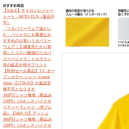
【SALE】ナイロンレジャー
トート：00783-TLN（返品不
可）
「リカバリーウェア温たい
む」パジャマにも最適なお
すすめのお安いリカバリー
ウェア｜工場直売だから実
現したコスパ最強のリカバ
リーパジャマ｜トルマリン
等の鉱石を特大プリント
【特別セール商品】T/C オー
プンカラー シャツ -United
Athle-【1759-01】※返品交
換不可となります
300円Tシャツ無地（税込み
330円）5.6オンス ハイクオ
リティー Tシャツ （色ブレ
品）【5001-31】アッシュ
300円Tシャツ無地（税込み
330円）5.6オンス ハイクオ