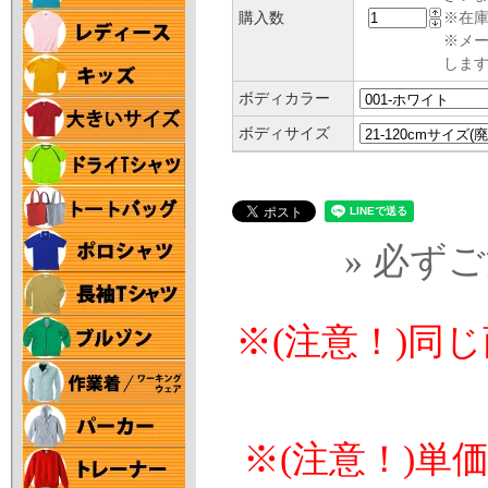
購入数
※在庫
※メ
します
ボディカラー
ボディサイズ
» 必ず
※(注意！)同
※(注意！)