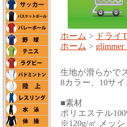
ホーム
>
ドライ
ホーム
>
glimm
生地が滑らかで
8カラー、10サ
■素材
ポリエステル10
※120g/㎡ メッシュ