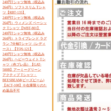
240円Tシャツ無地（税込み
264円）ソフトスリム Tシャ
ツ【RBT-135】
240円Tシャツ無地（税込み
264円）ウィメンズ ベーシッ
ク Tシャツ【WBT-801】
240円Tシャツ無地（税込み
264円）トライブレンド ラグ
ラン 7分袖Tシャツ（レディ
ース）【TQS-121】
240円Tシャツ無地（税込み
264円）ヘビーウェイト Tシ
ャツ（色ブレ品）【GAT-
500B】アーミーグリーン
アクティブ Tシャツ：
BEESBEAM(ビーズビーム)
【ACT-108】※在庫限りのた
め返品不可