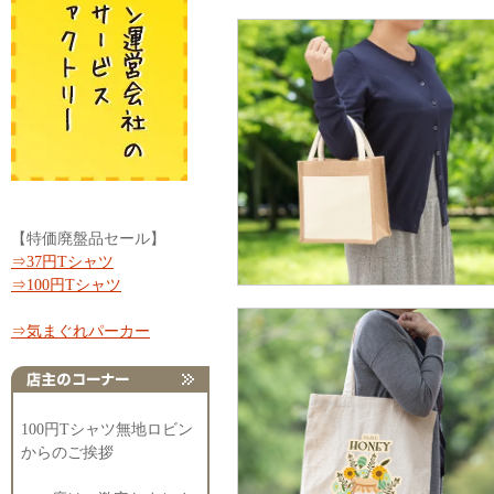
【特価廃盤品セール】
⇒37円Tシャツ
⇒100円Tシャツ
⇒気まぐれパーカー
100円Tシャツ無地ロビン
からのご挨拶