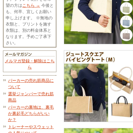
望の方は
こちら →
今後と
も、何卒、宜しくお願い
申し上げます。 ※無地の
衣類と、プリントを施す
衣類は、別の料金体系と
なります。予めご了承下
さい。
メルマガ登録・解除はこち
ら
パーカーの売れ筋商品に
ついて
選挙ジャンパーで売れ筋
商品
パーカーの裏地は、裏毛
か裏起毛どちらがいい
か？
トレーナーやスウェット