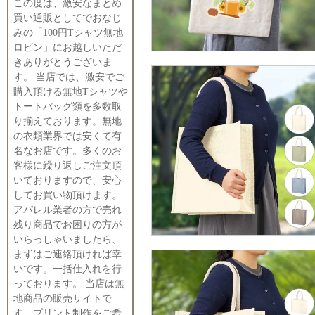
この度は、激安なまとめ
買い通販としてでおなじ
みの「100円Tシャツ無地
ロビン」にお越しいただ
きありがとうございま
す。 当店では、激安でご
購入頂ける無地Tシャツや
トートバッグ類を多数取
り揃えております。無地
の衣類業界では安くて有
名なお店です。多くのお
客様に繰り返しご注文頂
いておりますので、安心
してお買い物頂けます。
アパレル業者の方で売れ
残り商品でお困りの方が
いらっしゃいましたら、
まずはご連絡頂ければ幸
いです。一括仕入れを行
っております。 当店は無
地商品の販売サイトで
す。プリント制作をご希