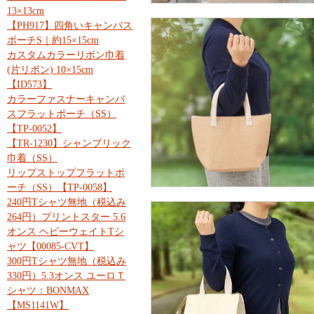
13×13cm
【PH917】四角いキャンバス
ポーチS｜約15×15cm
カスタムカラーリボン巾着
(片リボン) 10×15cm
【ID573】
カラーファスナーキャンバ
スフラットポーチ（SS）
【TP-0052】
【TR-1230】シャンブリック
巾着（SS）
リップストップフラットポ
ーチ（SS）【TP-0058】
240円Tシャツ無地（税込み
264円）プリントスター 5.6
オンス ヘビーウェイトTシ
ャツ【00085-CVT】
300円Tシャツ無地（税込み
330円）5.3オンス ユーロＴ
シャツ：BONMAX
【MS1141W】