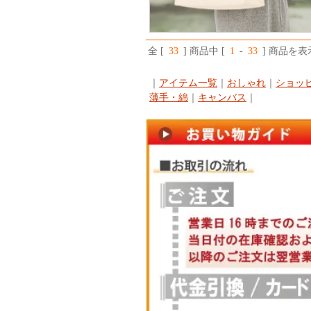
全 [
33
] 商品中 [
1
-
33
] 商品を
｜
アイテム一覧
｜
おしゃれ
｜
ショッ
薄手・綿
｜
キャンバス
｜