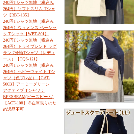
240円Tシャツ無地（税込み
264円）ソフトスリム Tシャ
ツ【RBT-135】
240円Tシャツ無地（税込み
264円）ウィメンズ ベーシッ
ク Tシャツ【WBT-801】
240円Tシャツ無地（税込み
264円）トライブレンド ラグ
ラン 7分袖Tシャツ（レディ
ース）【TQS-121】
240円Tシャツ無地（税込み
264円）ヘビーウェイト Tシ
ャツ（色ブレ品）【GAT-
500B】アーミーグリーン
アクティブ Tシャツ：
BEESBEAM(ビーズビーム)
【ACT-108】※在庫限りのた
め返品不可