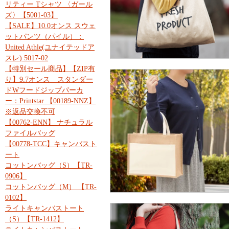
リティー Tシャツ 〈ガール
ズ〉【5001-03】
【SALE】10.0オンス スウェ
ットパンツ（パイル）：
United Athle(ユナイテッドア
スレ) 5017-02
【特別セール商品】【ZIP有
り】9.7オンス スタンダー
ドWフードジップパーカ
ー：Printstar 【00189-NNZ】
※返品交換不可
【00762-ENN】 ナチュラル
ファイルバッグ
【00778-TCC】キャンバスト
ート
コットンバッグ（S）【TR-
0906】
コットンバッグ（M） 【TR-
0102】
ライトキャンバストート
（S）【TR-1412】