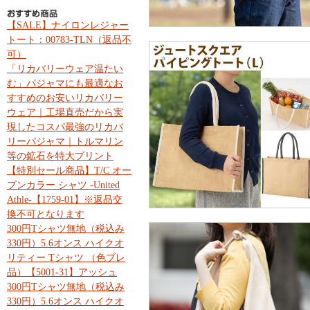
【SALE】ナイロンレジャー
トート：00783-TLN（返品不
可）
「リカバリーウェア温たい
む」パジャマにも最適なお
すすめのお安いリカバリー
ウェア｜工場直売だから実
現したコスパ最強のリカバ
リーパジャマ｜トルマリン
等の鉱石を特大プリント
【特別セール商品】T/C オー
プンカラー シャツ -United
Athle-【1759-01】※返品交
換不可となります
300円Tシャツ無地（税込み
330円）5.6オンス ハイクオ
リティー Tシャツ （色ブレ
品）【5001-31】アッシュ
300円Tシャツ無地（税込み
330円）5.6オンス ハイクオ