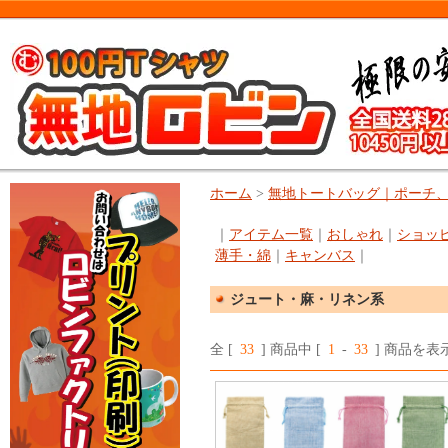
ホーム
>
無地トートバッグ｜ポーチ
｜
アイテム一覧
｜
おしゃれ
｜
ショッ
薄手・綿
｜
キャンバス
｜
ジュート・麻・リネン系
全 [
33
] 商品中 [
1
-
33
] 商品を