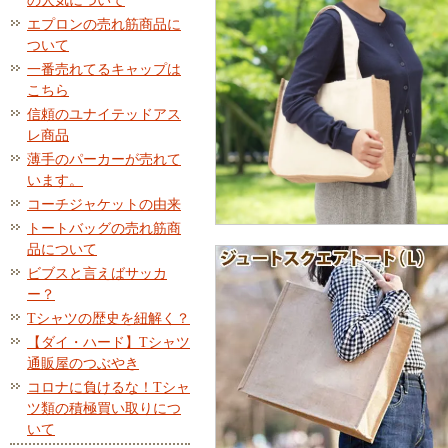
の人気について
エプロンの売れ筋商品に
ついて
一番売れてるキャップは
こちら
信頼のユナイテッドアス
レ商品
薄手のパーカーが売れて
います。
コーチジャケットの由来
トートバッグの売れ筋商
品について
ビブスと言えばサッカ
ー？
Tシャツの歴史を紐解く？
【ダイ・ハード】Tシャツ
通販屋のつぶやき
コロナに負けるな！Tシャ
ツ類の積極買い取りにつ
いて