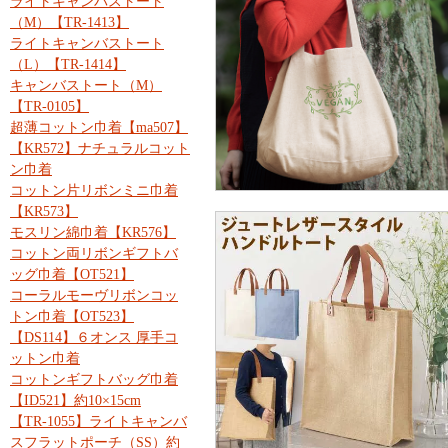
ライトキャンバストート
（M）【TR-1413】
ライトキャンバストート
（L）【TR-1414】
キャンバストート（M）
【TR-0105】
超薄コットン巾着【ma507】
【KR572】ナチュラルコット
ン巾着
コットン片リボンミニ巾着
【KR573】
モスリン綿巾着【KR576】
コットン両リボンギフトバ
ッグ巾着【OT521】
コーラルモーヴリボンコッ
トン巾着【OT523】
【DS114】６オンス 厚手コ
ットン巾着
コットンギフトバッグ巾着
【ID521】約10×15cm
【TR-1055】ライトキャンバ
スフラットポーチ（SS）約