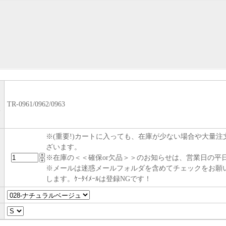
TR-0961/0962/0963
い
※(重要!)カートに入っても、在庫が少ない場合や大量
ざいます。
※在庫の＜＜確保or欠品＞＞のお知らせは、営業日の平日
※メールは迷惑メールフォルダを含めてチェックをお願
します。ｹｰﾀｲﾒｰﾙは登録NGです！