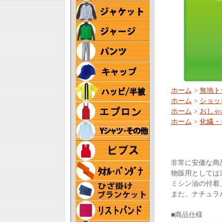
ホーム
>
無地ト
ホーム
>
ショッ
ホーム
>
おしゃ
ホーム
>
化繊・
非常に安価な商
物販用としては
ミシン油の付着
また、ナチュラ
■商品仕様