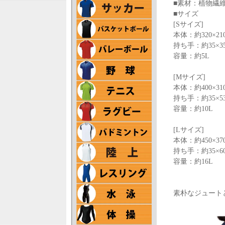
■素材：植物繊
■サイズ
[Sサイズ]
本体：約320×21
持ち手：約35×3
容量：約5L
[Mサイズ]
本体：約400×31
持ち手：約35×5
容量：約10L
[Lサイズ]
本体：約450×37
持ち手：約35×6
容量：約16L
素朴なジュート