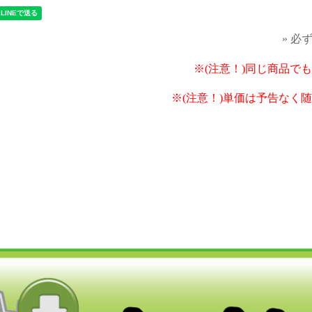
» 必
※(注意！)同じ商品で
※(注意！)単価は予告なく