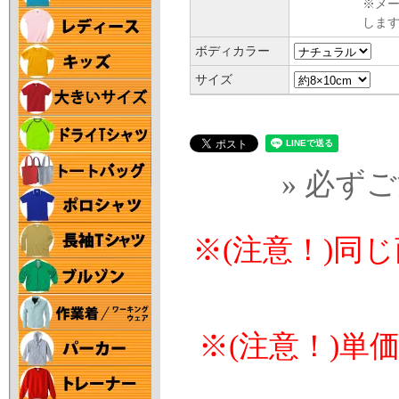
※メ
します
ボディカラー
サイズ
» 必ず
※(注意！)同
※(注意！)