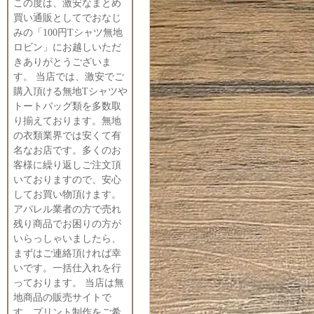
この度は、激安なまとめ
買い通販としてでおなじ
みの「100円Tシャツ無地
ロビン」にお越しいただ
きありがとうございま
す。 当店では、激安でご
購入頂ける無地Tシャツや
トートバッグ類を多数取
り揃えております。無地
の衣類業界では安くて有
名なお店です。多くのお
客様に繰り返しご注文頂
いておりますので、安心
してお買い物頂けます。
アパレル業者の方で売れ
残り商品でお困りの方が
いらっしゃいましたら、
まずはご連絡頂ければ幸
いです。一括仕入れを行
っております。 当店は無
地商品の販売サイトで
す。プリント制作をご希