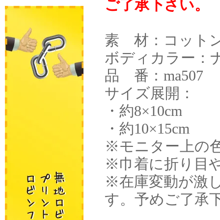
ご了承下さい。
素 材：コット
ボディカラー：
品 番：ma507
サイズ展開：
・約8×10cm
・約10×15cm
※モニター上の
※巾着に折り目
※在庫変動が激
す。予めご了承