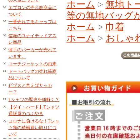
の人気について
ホーム
>
無地ト
エプロンの売れ筋商品に
等の無地バッグ
ついて
一番売れてるキャップは
ホーム
>
巾着
こちら
ホーム
>
おしゃ
信頼のユナイテッドアス
レ商品
薄手のパーカーが売れて
います。
コーチジャケットの由来
トートバッグの売れ筋商
品について
ビブスと言えばサッカ
ー？
Tシャツの歴史を紐解く？
【ダイ・ハード】Tシャツ
通販屋のつぶやき
コロナに負けるな！Tシャ
ツ類の積極買い取りにつ
いて