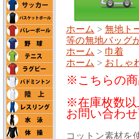
ホーム
>
無地ト
等の無地バッグ
ホーム
>
巾着
ホーム
>
おしゃ
※こちらの商
※在庫枚数以
お問い合わせ
コットン素材を