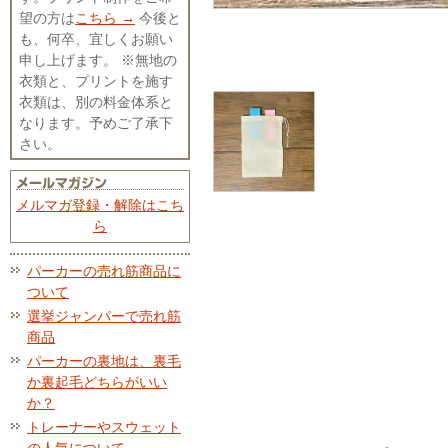
望の方は
こちら →
今後と
も、何卒、宜しくお願い
申し上げます。 ※無地の
衣類と、プリントを施す
衣類は、別の料金体系と
なります。予めご了承下
さい。
メルマガ登録・解除はこち
ら
パーカーの売れ筋商品に
ついて
選挙ジャンパーで売れ筋
商品
パーカーの裏地は、裏毛
か裏起毛どちらがいい
か？
トレーナーやスウェット