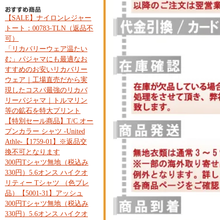
【SALE】ナイロンレジャー
トート：00783-TLN（返品不
可）
「リカバリーウェア温たい
む」パジャマにも最適なお
すすめのお安いリカバリー
ウェア｜工場直売だから実
現したコスパ最強のリカバ
リーパジャマ｜トルマリン
等の鉱石を特大プリント
【特別セール商品】T/C オー
プンカラー シャツ -United
Athle-【1759-01】※返品交
換不可となります
300円Tシャツ無地（税込み
330円）5.6オンス ハイクオ
リティー Tシャツ （色ブレ
品）【5001-31】アッシュ
300円Tシャツ無地（税込み
330円）5.6オンス ハイクオ