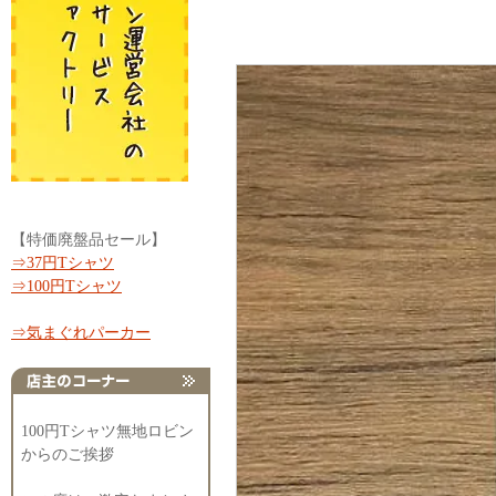
【特価廃盤品セール】
⇒37円Tシャツ
⇒100円Tシャツ
⇒気まぐれパーカー
100円Tシャツ無地ロビン
からのご挨拶