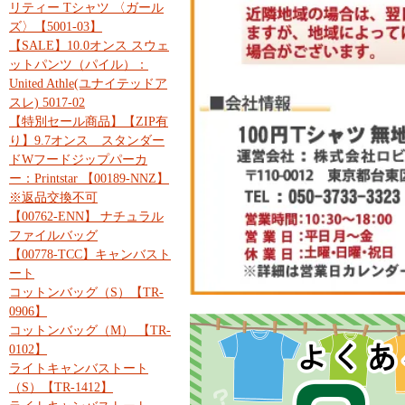
リティー Tシャツ 〈ガール
ズ〉【5001-03】
【SALE】10.0オンス スウェ
ットパンツ（パイル）：
United Athle(ユナイテッドア
スレ) 5017-02
【特別セール商品】【ZIP有
り】9.7オンス スタンダー
ドWフードジップパーカ
ー：Printstar 【00189-NNZ】
※返品交換不可
【00762-ENN】 ナチュラル
ファイルバッグ
【00778-TCC】キャンバスト
ート
コットンバッグ（S）【TR-
0906】
コットンバッグ（M） 【TR-
0102】
ライトキャンバストート
（S）【TR-1412】