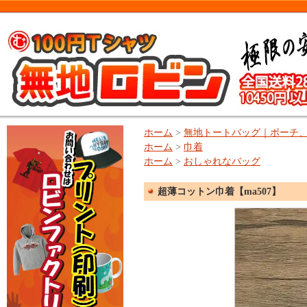
ホーム
>
無地トートバッグ｜ポーチ
ホーム
>
巾着
ホーム
>
おしゃれなバッグ
超薄コットン巾着【ma507】