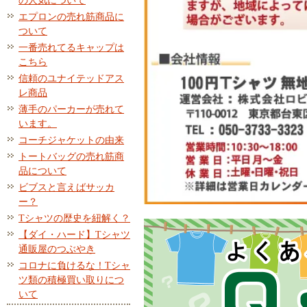
の人気について
エプロンの売れ筋商品に
ついて
一番売れてるキャップは
こちら
信頼のユナイテッドアス
レ商品
薄手のパーカーが売れて
います。
コーチジャケットの由来
トートバッグの売れ筋商
品について
ビブスと言えばサッカ
ー？
Tシャツの歴史を紐解く？
【ダイ・ハード】Tシャツ
通販屋のつぶやき
コロナに負けるな！Tシャ
ツ類の積極買い取りにつ
いて