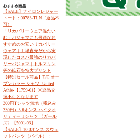
【SALE】ナイロンレジャー
トート：00783-TLN（返品不
可）
「リカバリーウェア温たい
む」パジャマにも最適なお
すすめのお安いリカバリー
ウェア｜工場直売だから実
現したコスパ最強のリカバ
リーパジャマ｜トルマリン
等の鉱石を特大プリント
【特別セール商品】T/C オー
プンカラー シャツ -United
Athle-【1759-01】※返品交
換不可となります
300円Tシャツ無地（税込み
330円）5.6オンス ハイクオ
リティー Tシャツ 〈ガール
ズ〉【5001-03】
【SALE】10.0オンス スウェ
ットパンツ（パイル）：