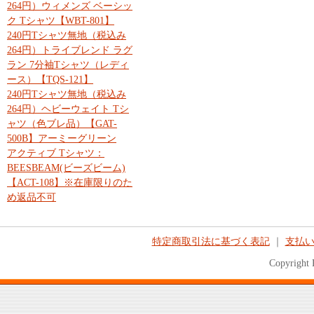
264円）ウィメンズ ベーシッ
ク Tシャツ【WBT-801】
240円Tシャツ無地（税込み
264円）トライブレンド ラグ
ラン 7分袖Tシャツ（レディ
ース）【TQS-121】
240円Tシャツ無地（税込み
264円）ヘビーウェイト Tシ
ャツ（色ブレ品）【GAT-
500B】アーミーグリーン
アクティブ Tシャツ：
BEESBEAM(ビーズビーム)
【ACT-108】※在庫限りのた
め返品不可
特定商取引法に基づく表記
｜
支払
Copyright 