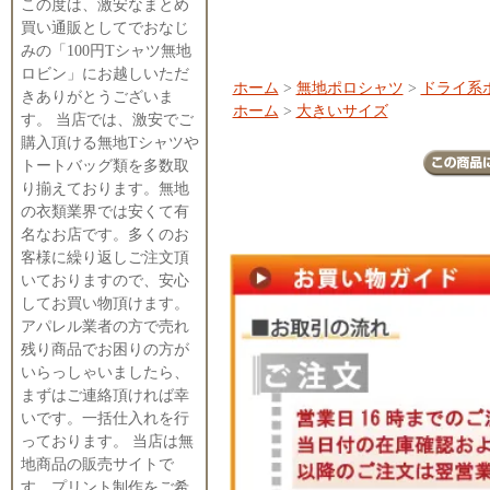
この度は、激安なまとめ
買い通販としてでおなじ
みの「100円Tシャツ無地
ロビン」にお越しいただ
ホーム
>
無地ポロシャツ
>
ドライ系
きありがとうございま
ホーム
>
大きいサイズ
す。 当店では、激安でご
購入頂ける無地Tシャツや
トートバッグ類を多数取
り揃えております。無地
の衣類業界では安くて有
名なお店です。多くのお
客様に繰り返しご注文頂
いておりますので、安心
してお買い物頂けます。
アパレル業者の方で売れ
残り商品でお困りの方が
いらっしゃいましたら、
まずはご連絡頂ければ幸
いです。一括仕入れを行
っております。 当店は無
地商品の販売サイトで
す。プリント制作をご希