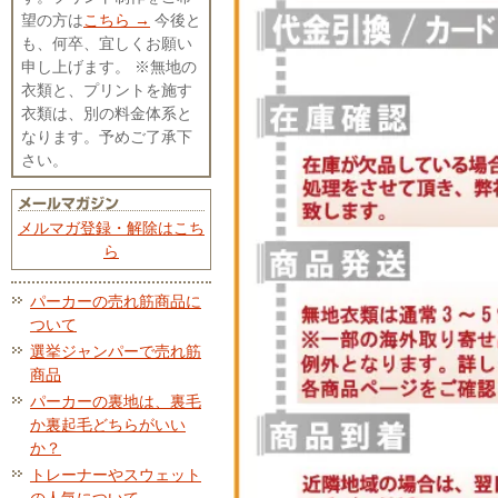
望の方は
こちら →
今後と
も、何卒、宜しくお願い
申し上げます。 ※無地の
衣類と、プリントを施す
衣類は、別の料金体系と
なります。予めご了承下
さい。
メルマガ登録・解除はこち
ら
パーカーの売れ筋商品に
ついて
選挙ジャンパーで売れ筋
商品
パーカーの裏地は、裏毛
か裏起毛どちらがいい
か？
トレーナーやスウェット