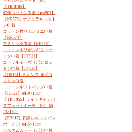
キャンバストート（M）
【TR-0105】
超薄コットン巾着【ma507】
【KR572】ナチュラルコット
ン巾着
コットン片リボンミニ巾着
【KR573】
モスリン綿巾着【KR576】
コットン両リボンギフトバ
ッグ巾着【OT521】
コーラルモーヴリボンコッ
トン巾着【OT523】
【DS114】６オンス 厚手コ
ットン巾着
コットンギフトバッグ巾着
【ID521】約10×15cm
【TR-1055】ライトキャンバ
スフラットポーチ（SS）約
13×13cm
【PH917】四角いキャンバス
ポーチS｜約15×15cm
カスタムカラーリボン巾着