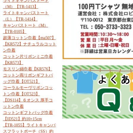
ライトキャンバストート
（M）【TR-1413】
ライトキャンバストート
（L）【TR-1414】
キャンバストート（M）
【TR-0105】
超薄コットン巾着【ma507】
【KR572】ナチュラルコット
ン巾着
コットン片リボンミニ巾着
【KR573】
モスリン綿巾着【KR576】
コットン両リボンギフトバ
ッグ巾着【OT521】
コーラルモーヴリボンコッ
トン巾着【OT523】
【DS114】６オンス 厚手コ
ットン巾着
コットンギフトバッグ巾着
【ID521】約10×15cm
【TR-1055】ライトキャンバ
スフラットポーチ（SS）約