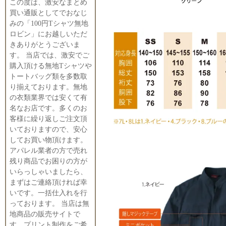
この度は、激安なまとめ
買い通販としてでおなじ
みの「100円Tシャツ無地
ロビン」にお越しいただ
きありがとうございま
す。 当店では、激安でご
購入頂ける無地Tシャツや
トートバッグ類を多数取
り揃えております。無地
の衣類業界では安くて有
名なお店です。多くのお
客様に繰り返しご注文頂
いておりますので、安心
してお買い物頂けます。
アパレル業者の方で売れ
残り商品でお困りの方が
いらっしゃいましたら、
まずはご連絡頂ければ幸
いです。一括仕入れを行
っております。 当店は無
地商品の販売サイトで
す。プリント制作をご希