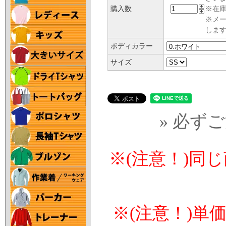
購入数
※在庫
※メ
します
ボディカラー
サイズ
» 必ず
※(注意！)同
※(注意！)