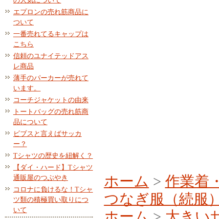
の人気について
エプロンの売れ筋商品に
ついて
一番売れてるキャップは
こちら
信頼のユナイテッドアス
レ商品
薄手のパーカーが売れて
います。
コーチジャケットの由来
トートバッグの売れ筋商
品について
ビブスと言えばサッカ
ー？
Tシャツの歴史を紐解く？
【ダイ・ハード】Tシャツ
ホーム
>
作業着
通販屋のつぶやき
コロナに負けるな！Tシャ
つなぎ服（続服
ツ類の積極買い取りにつ
いて
ホーム
>
大きい