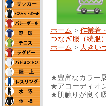
ホーム
>
作業着
つなぎ服（続服
ホーム
>
大きい
★豊富なカラー
★アコーディオ
★肌触りが良く吸湿