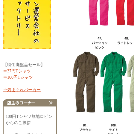
【特価廃盤品セール】
⇒37円Tシャツ
⇒100円Tシャツ
⇒気まぐれパーカー
100円Tシャツ無地ロビン
からのご挨拶