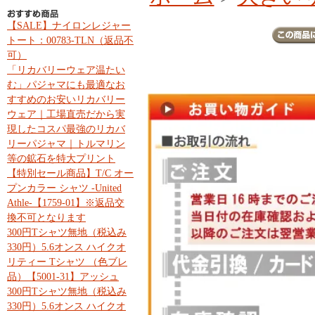
【SALE】ナイロンレジャー
トート：00783-TLN（返品不
可）
「リカバリーウェア温たい
む」パジャマにも最適なお
すすめのお安いリカバリー
ウェア｜工場直売だから実
現したコスパ最強のリカバ
リーパジャマ｜トルマリン
等の鉱石を特大プリント
【特別セール商品】T/C オー
プンカラー シャツ -United
Athle-【1759-01】※返品交
換不可となります
300円Tシャツ無地（税込み
330円）5.6オンス ハイクオ
リティー Tシャツ （色ブレ
品）【5001-31】アッシュ
300円Tシャツ無地（税込み
330円）5.6オンス ハイクオ