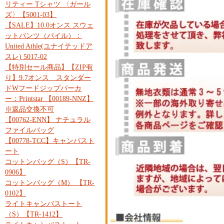
リティー Tシャツ 〈ガール
ズ〉【5001-03】
【SALE】10.0オンス スウェ
ットパンツ（パイル）：
United Athle(ユナイテッドア
スレ) 5017-02
【特別セール商品】【ZIP有
り】9.7オンス スタンダー
ドWフードジップパーカ
ー：Printstar 【00189-NNZ】
※返品交換不可
【00762-ENN】 ナチュラル
ファイルバッグ
【00778-TCC】キャンバスト
ート
コットンバッグ（S）【TR-
0906】
コットンバッグ（M） 【TR-
0102】
ライトキャンバストート
（S）【TR-1412】