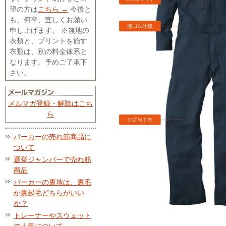
望の方は
こちら →
今後と
も、何卒、宜しくお願い
申し上げます。 ※無地の
衣類と、プリントを施す
衣類は、別の料金体系と
なります。予めご了承下
さい。
メルマガ登録・解除はこち
ら
パーカーの売れ筋商品に
ついて
選挙ジャンパーで売れ筋
商品
パーカーの裏地は、裏毛
か裏起毛どちらがいい
か？
トレーナーやスウェット