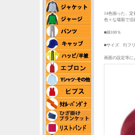
14色揃った、
色々な場面で活
■綿100％
■サイズ F(フ
画面の設定等に