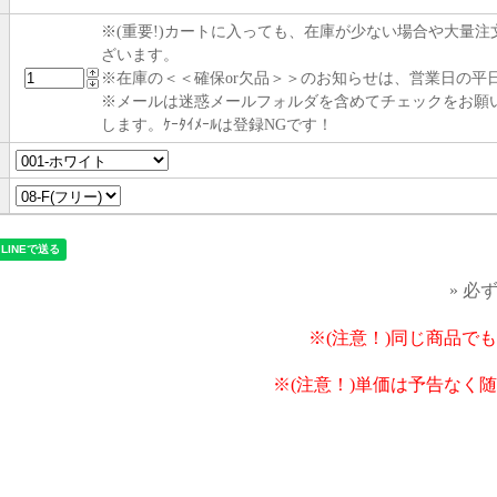
※(重要!)カートに入っても、在庫が少ない場合や大量
ざいます。
※在庫の＜＜確保or欠品＞＞のお知らせは、営業日の平日
※メールは迷惑メールフォルダを含めてチェックをお願
します。ｹｰﾀｲﾒｰﾙは登録NGです！
» 必
※(注意！)同じ商品で
※(注意！)単価は予告なく