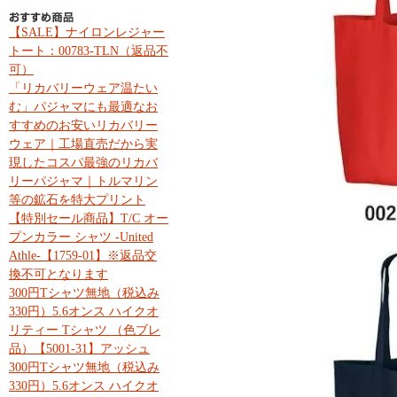
【SALE】ナイロンレジャー
トート：00783-TLN（返品不
可）
「リカバリーウェア温たい
む」パジャマにも最適なお
すすめのお安いリカバリー
ウェア｜工場直売だから実
現したコスパ最強のリカバ
リーパジャマ｜トルマリン
等の鉱石を特大プリント
【特別セール商品】T/C オー
プンカラー シャツ -United
Athle-【1759-01】※返品交
換不可となります
300円Tシャツ無地（税込み
330円）5.6オンス ハイクオ
リティー Tシャツ （色ブレ
品）【5001-31】アッシュ
300円Tシャツ無地（税込み
330円）5.6オンス ハイクオ