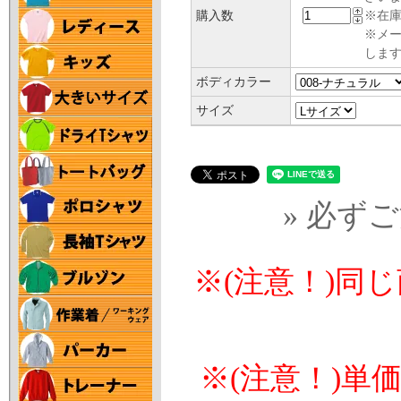
購入数
※在庫
※メ
します
ボディカラー
サイズ
» 必ず
※(注意！)同
※(注意！)