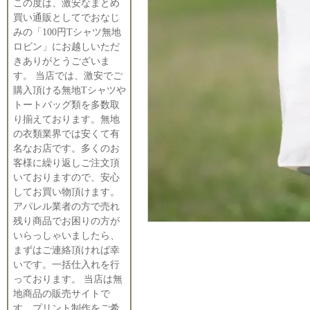
この度は、激安なまとめ
買い通販としてでおなじ
みの「100円Tシャツ無地
ロビン」にお越しいただ
きありがとうございま
す。 当店では、激安でご
購入頂ける無地Tシャツや
トートバッグ類を多数取
り揃えております。無地
の衣類業界では安くて有
名なお店です。多くのお
客様に繰り返しご注文頂
いておりますので、安心
してお買い物頂けます。
アパレル業者の方で売れ
残り商品でお困りの方が
いらっしゃいましたら、
まずはご連絡頂ければ幸
いです。一括仕入れを行
っております。 当店は無
地商品の販売サイトで
す。プリント制作をご希