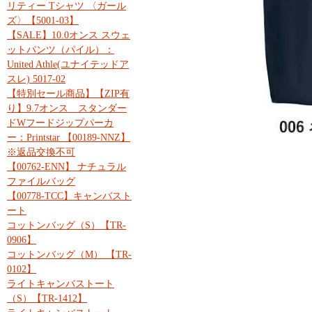
リティー Tシャツ 〈ガール
ズ〉【5001-03】
【SALE】10.0オンス スウェ
ットパンツ（パイル）：
United Athle(ユナイテッドア
スレ) 5017-02
【特別セール商品】【ZIP有
り】9.7オンス スタンダー
ドWフードジップパーカ
ー：Printstar 【00189-NNZ】
※返品交換不可
【00762-ENN】 ナチュラル
ファイルバッグ
【00778-TCC】キャンバスト
ート
コットンバッグ（S）【TR-
0906】
コットンバッグ（M） 【TR-
0102】
ライトキャンバストート
（S）【TR-1412】