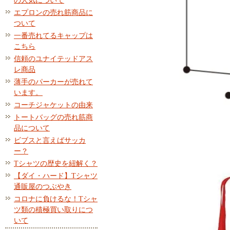
の人気について
エプロンの売れ筋商品に
ついて
一番売れてるキャップは
こちら
信頼のユナイテッドアス
レ商品
薄手のパーカーが売れて
います。
コーチジャケットの由来
トートバッグの売れ筋商
品について
ビブスと言えばサッカ
ー？
Tシャツの歴史を紐解く？
【ダイ・ハード】Tシャツ
通販屋のつぶやき
コロナに負けるな！Tシャ
ツ類の積極買い取りにつ
いて