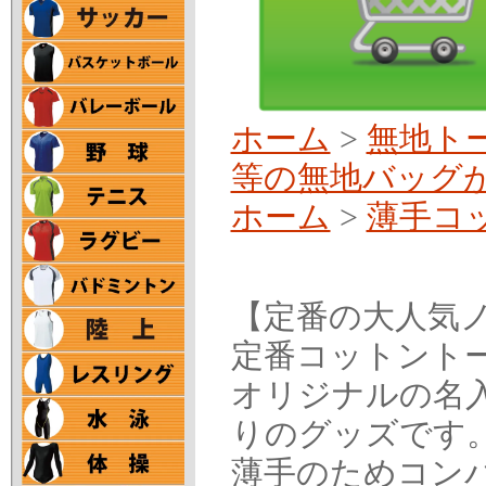
ホーム
>
無地ト
等の無地バッグ
ホーム
>
薄手コッ
【定番の大人気
定番コットント
オリジナルの名
りのグッズです
薄手のためコン