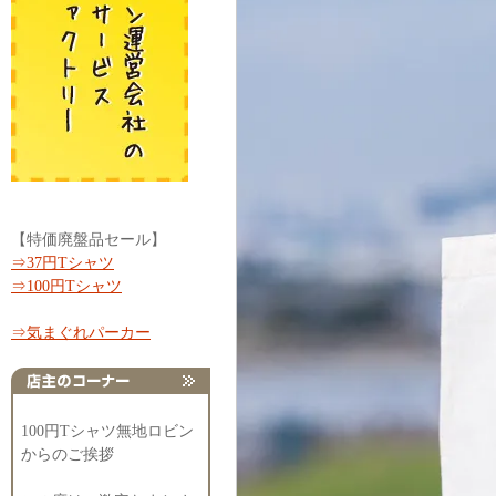
【特価廃盤品セール】
⇒37円Tシャツ
⇒100円Tシャツ
⇒気まぐれパーカー
100円Tシャツ無地ロビン
からのご挨拶