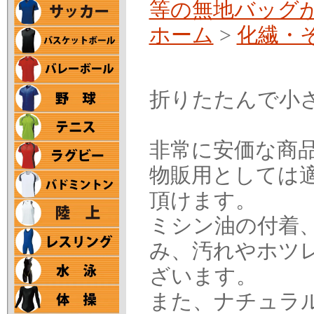
等の無地バッグ
ホーム
>
化繊・
折りたたんで小
非常に安価な商
物販用としては
頂けます。
ミシン油の付着
み、汚れやホツ
ざいます。
また、ナチュラ