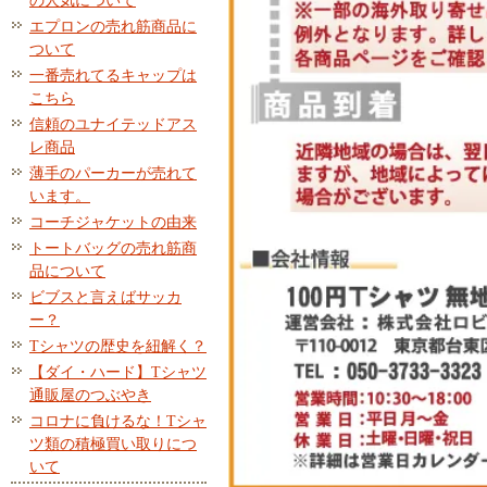
の人気について
エプロンの売れ筋商品に
ついて
一番売れてるキャップは
こちら
信頼のユナイテッドアス
レ商品
薄手のパーカーが売れて
います。
コーチジャケットの由来
トートバッグの売れ筋商
品について
ビブスと言えばサッカ
ー？
Tシャツの歴史を紐解く？
【ダイ・ハード】Tシャツ
通販屋のつぶやき
コロナに負けるな！Tシャ
ツ類の積極買い取りにつ
いて