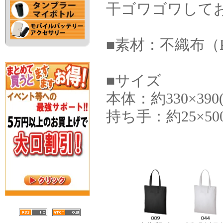
干ゴワゴワして
■素材：不織布（
■サイズ
本体：約330×390(
持ち手：約25×500