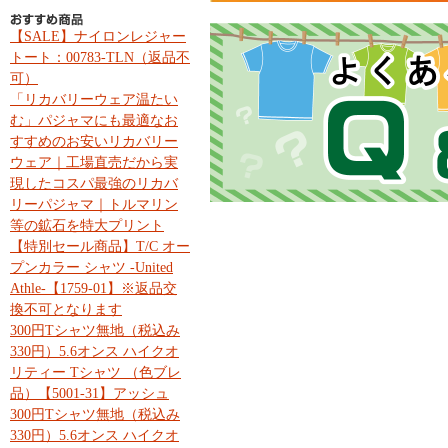
【SALE】ナイロンレジャー
トート：00783-TLN（返品不
可）
「リカバリーウェア温たい
む」パジャマにも最適なお
すすめのお安いリカバリー
ウェア｜工場直売だから実
現したコスパ最強のリカバ
リーパジャマ｜トルマリン
等の鉱石を特大プリント
【特別セール商品】T/C オー
プンカラー シャツ -United
Athle-【1759-01】※返品交
換不可となります
300円Tシャツ無地（税込み
330円）5.6オンス ハイクオ
リティー Tシャツ （色ブレ
品）【5001-31】アッシュ
300円Tシャツ無地（税込み
330円）5.6オンス ハイクオ