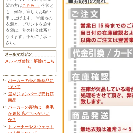
望の方は
こちら →
今後と
も、何卒、宜しくお願い
申し上げます。 ※無地の
衣類と、プリントを施す
衣類は、別の料金体系と
なります。予めご了承下
さい。
メルマガ登録・解除はこち
ら
パーカーの売れ筋商品に
ついて
選挙ジャンパーで売れ筋
商品
パーカーの裏地は、裏毛
か裏起毛どちらがいい
か？
トレーナーやスウェット