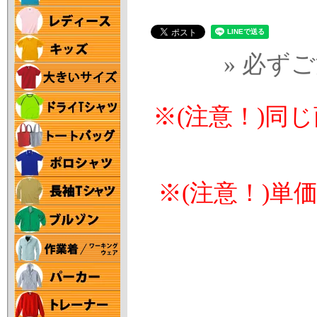
» 必ず
※(注意！)同
※(注意！)