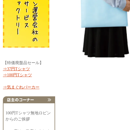
【特価廃盤品セール】
⇒37円Tシャツ
⇒100円Tシャツ
⇒気まぐれパーカー
100円Tシャツ無地ロビン
からのご挨拶