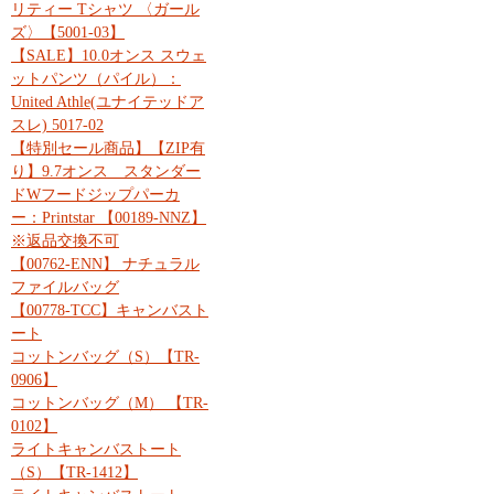
リティー Tシャツ 〈ガール
ズ〉【5001-03】
【SALE】10.0オンス スウェ
ットパンツ（パイル）：
United Athle(ユナイテッドア
スレ) 5017-02
【特別セール商品】【ZIP有
り】9.7オンス スタンダー
ドWフードジップパーカ
ー：Printstar 【00189-NNZ】
※返品交換不可
【00762-ENN】 ナチュラル
ファイルバッグ
【00778-TCC】キャンバスト
ート
コットンバッグ（S）【TR-
0906】
コットンバッグ（M） 【TR-
0102】
ライトキャンバストート
（S）【TR-1412】