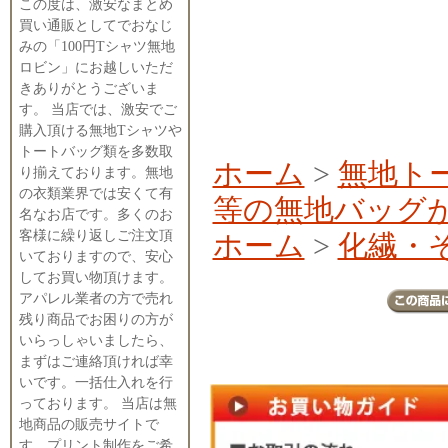
この度は、激安なまとめ
買い通販としてでおなじ
みの「100円Tシャツ無地
ロビン」にお越しいただ
きありがとうございま
す。 当店では、激安でご
購入頂ける無地Tシャツや
トートバッグ類を多数取
ホーム
>
無地ト
り揃えております。無地
の衣類業界では安くて有
等の無地バッグ
名なお店です。多くのお
客様に繰り返しご注文頂
ホーム
>
化繊・
いておりますので、安心
してお買い物頂けます。
アパレル業者の方で売れ
残り商品でお困りの方が
いらっしゃいましたら、
まずはご連絡頂ければ幸
いです。一括仕入れを行
っております。 当店は無
地商品の販売サイトで
す。プリント制作をご希