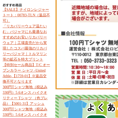
【SALE】ナイロンレジャー
トート：00783-TLN（返品不
可）
「リカバリーウェア温たい
む」パジャマにも最適なお
すすめのお安いリカバリー
ウェア｜工場直売だから実
現したコスパ最強のリカバ
リーパジャマ｜トルマリン
等の鉱石を特大プリント
【特別セール商品】T/C オー
プンカラー シャツ -United
Athle-【1759-01】※返品交
換不可となります
300円Tシャツ無地（税込み
330円）5.6オンス ハイクオ
リティー Tシャツ （色ブレ
品）【5001-31】アッシュ
300円Tシャツ無地（税込み
330円）5.6オンス ハイクオ