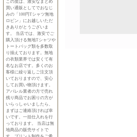
この度は、激安なまとめ
買い通販としてでおなじ
みの「100円Tシャツ無地
ロビン」にお越しいただ
きありがとうございま
す。 当店では、激安でご
購入頂ける無地Tシャツや
トートバッグ類を多数取
り揃えております。無地
の衣類業界では安くて有
名なお店です。多くのお
客様に繰り返しご注文頂
いておりますので、安心
してお買い物頂けます。
アパレル業者の方で売れ
残り商品でお困りの方が
いらっしゃいましたら、
まずはご連絡頂ければ幸
いです。一括仕入れを行
っております。 当店は無
地商品の販売サイトで
す。プリント制作をご希