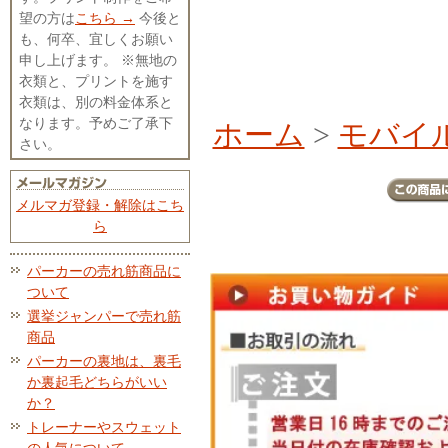
望の方は
こちら →
今後と
も、何卒、宜しくお願い
申し上げます。 ※無地の
衣類と、プリントを施す
衣類は、別の料金体系と
なります。予めご了承下
ホーム
>
モバイ
さい。
メルマガ登録・解除はこち
ら
パーカーの売れ筋商品に
ついて
選挙ジャンパーで売れ筋
商品
パーカーの裏地は、裏毛
か裏起毛どちらがいい
か？
トレーナーやスウェット