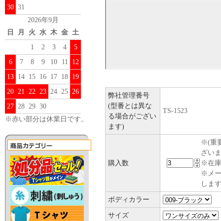
30
31
2026年9月
日
月
火
水
木
金
土
1
2
3
4
5
6
7
8
9
10
11
12
13
14
15
16
17
18
19
20
21
22
23
24
25
26
弊社管理番号
(型番とは異な
27
28
29
30
TS-1523
る場合がござい
※赤い部分は休業日です。
ます)
※(重
ざい
購入数
※在庫
※メ
します
ボディカラー
サイズ