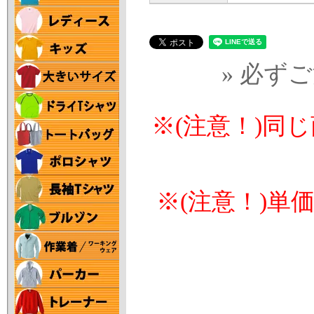
» 必ず
※(注意！)同
※(注意！)