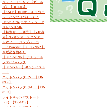
リティー Tシャツ 〈ガール
ズ〉【5001-03】
【SALE】10.0オンス スウェ
ットパンツ（パイル）：
United Athle(ユナイテッドア
スレ) 5017-02
【特別セール商品】【ZIP有
り】9.7オンス スタンダー
ドWフードジップパーカ
ー：Printstar 【00189-NNZ】
※返品交換不可
【00762-ENN】 ナチュラル
ファイルバッグ
【00778-TCC】キャンバスト
ート
コットンバッグ（S）【TR-
0906】
コットンバッグ（M） 【TR-
0102】
ライトキャンバストート
（S）【TR-1412】