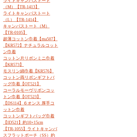
ライトキャンバストート
（M）【TR-1413】
ライトキャンバストート
（L）【TR-1414】
キャンバストート（M）
【TR-0105】
超薄コットン巾着【ma507】
【KR572】ナチュラルコット
ン巾着
コットン片リボンミニ巾着
【KR573】
モスリン綿巾着【KR576】
コットン両リボンギフトバ
ッグ巾着【OT521】
コーラルモーヴリボンコッ
トン巾着【OT523】
【DS114】６オンス 厚手コ
ットン巾着
コットンギフトバッグ巾着
【ID521】約10×15cm
【TR-1055】ライトキャンバ
スフラットポーチ（SS）約