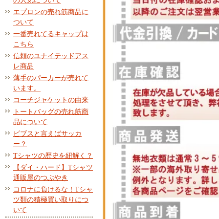
の人気について
エプロンの売れ筋商品に
ついて
一番売れてるキャップは
こちら
信頼のユナイテッドアス
レ商品
薄手のパーカーが売れて
います。
コーチジャケットの由来
トートバッグの売れ筋商
品について
ビブスと言えばサッカ
ー？
Tシャツの歴史を紐解く？
【ダイ・ハード】Tシャツ
通販屋のつぶやき
コロナに負けるな！Tシャ
ツ類の積極買い取りにつ
いて