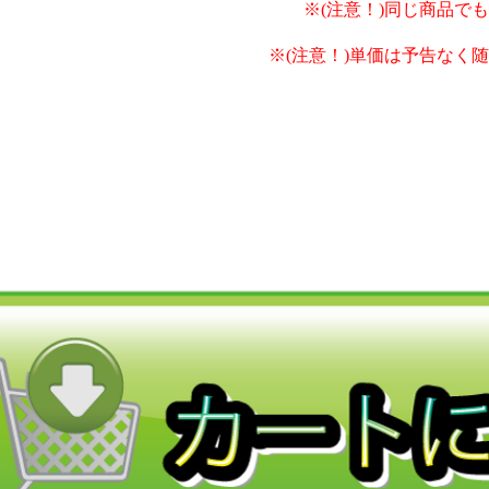
※(注意！)同じ商品で
※(注意！)単価は予告なく