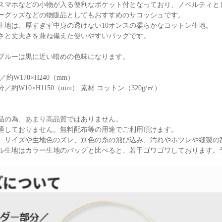
スマホなどの小物が入る便利なポケット付となっており、ノベルティと
ーグッズなどの物販品としてもおすすめのサコッシュです。
生地は、厚すぎず中身の透けない10オンスの柔らかなコットン生地。
さと丈夫さを兼ね備えた使いやすいバッグです。
ブルーは黒に近い暗めの色味になります。
約W170×H240（mm）
W10×H1150（mm） 素材 コットン（320g/㎡）
品の為、あまり高品質ではありません。
適しておりません。無料配布等の用途でご利用頂けます。
、サイズや生地色のズレ、別色の糸の飛び込み、汚れやホツレや縫製の
ル生地はカラー生地のバッグと比べると、若干ゴワゴワしております。