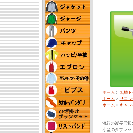
ホーム
>
無地ト
ホーム
>
サコッ
ホーム
>
キャンバ
流行の縦長形状
小型のタブレッ