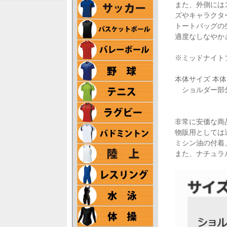
また、外側には
ズやキャラクタ
トートバッグの
適度なしなやか
※ミッドナイト
本体サイズ 本体／
ショルダー部分／約
非常に安価な商
物販用としては
ミシン油の付着
また、ナチュラ