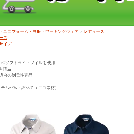
・ユニフォーム・制服・ワーキングウェア
>
レディース
ース
サイズ
T/Cソフトライトツイルを使用
き商品
8規格適合の制電性商品
テル65%・綿35％（エコ素材）