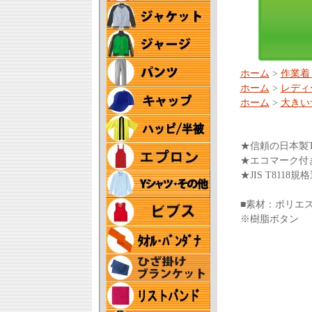
ホーム
>
作業着
ホーム
>
レディ
ホーム
>
大きい
★信頼の日本製
★エコマーク付
★JIS T811
■素材：ポリエス
※樹脂ボタン