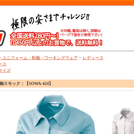
・ユニフォーム・制服・ワーキングウェア
>
レディース
ース
サイズ
スモック：【SOWA-424】