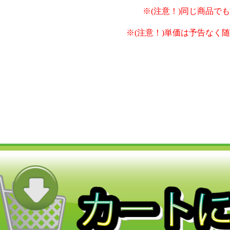
※(注意！)同じ商品で
※(注意！)単価は予告なく