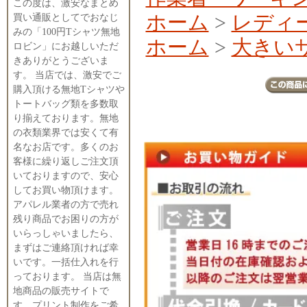
この度は、激安なまとめ
ホーム
>
レディ
買い通販としてでおなじ
みの「100円Tシャツ無地
ホーム
>
大きい
ロビン」にお越しいただ
きありがとうございま
す。 当店では、激安でご
購入頂ける無地Tシャツや
トートバッグ類を多数取
り揃えております。無地
の衣類業界では安くて有
名なお店です。多くのお
客様に繰り返しご注文頂
いておりますので、安心
してお買い物頂けます。
アパレル業者の方で売れ
残り商品でお困りの方が
いらっしゃいましたら、
まずはご連絡頂ければ幸
いです。一括仕入れを行
っております。 当店は無
地商品の販売サイトで
す。プリント制作をご希