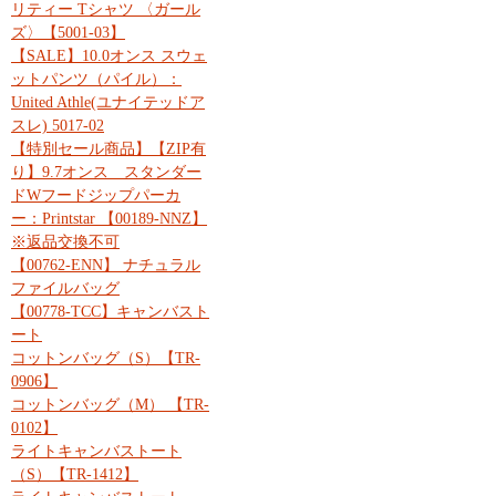
リティー Tシャツ 〈ガール
ズ〉【5001-03】
【SALE】10.0オンス スウェ
ットパンツ（パイル）：
United Athle(ユナイテッドア
スレ) 5017-02
【特別セール商品】【ZIP有
り】9.7オンス スタンダー
ドWフードジップパーカ
ー：Printstar 【00189-NNZ】
※返品交換不可
【00762-ENN】 ナチュラル
ファイルバッグ
【00778-TCC】キャンバスト
ート
コットンバッグ（S）【TR-
0906】
コットンバッグ（M） 【TR-
0102】
ライトキャンバストート
（S）【TR-1412】