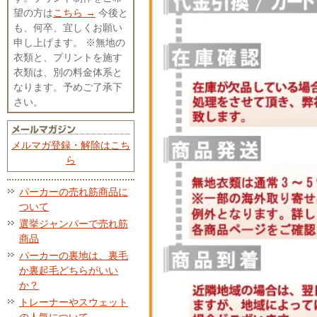
望の方は
こちら →
今後と
も、何卒、宜しくお願い
申し上げます。 ※無地の
衣類と、プリントを施す
衣類は、別の料金体系と
なります。予めご了承下
さい。
メルマガ登録・解除はこち
ら
パーカーの売れ筋商品に
ついて
選挙ジャンパーで売れ筋
商品
パーカーの裏地は、裏毛
か裏起毛どちらがいい
か？
トレーナーやスウェット