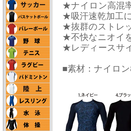
★ナイロン高混
★吸汗速乾加工
★抜群のストレ
★不快なニオイ
★レディースサ
■素材：ナイロン82