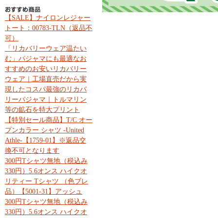
【SALE】ナイロンレジャー
トート：00783-TLN（返品不
可）
「リカバリーウェア温たい
む」パジャマにも最適なお
すすめのお安いリカバリー
ウェア｜工場直売だから実
現したコスパ最強のリカバ
リーパジャマ｜トルマリン
等の鉱石を特大プリント
【特別セール商品】T/C オー
プンカラー シャツ -United
Athle-【1759-01】※返品交
換不可となります
300円Tシャツ無地（税込み
330円）5.6オンス ハイクオ
リティー Tシャツ （色ブレ
品）【5001-31】アッシュ
300円Tシャツ無地（税込み
330円）5.6オンス ハイクオ