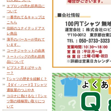
の人気について
エプロンの売れ筋商品に
ついて
一番売れてるキャップは
こちら
信頼のユナイテッドアス
レ商品
薄手のパーカーが売れて
います。
コーチジャケットの由来
トートバッグの売れ筋商
品について
ビブスと言えばサッカ
ー？
Tシャツの歴史を紐解く？
【ダイ・ハード】Tシャツ
通販屋のつぶやき
コロナに負けるな！Tシャ
ツ類の積極買い取りにつ
いて