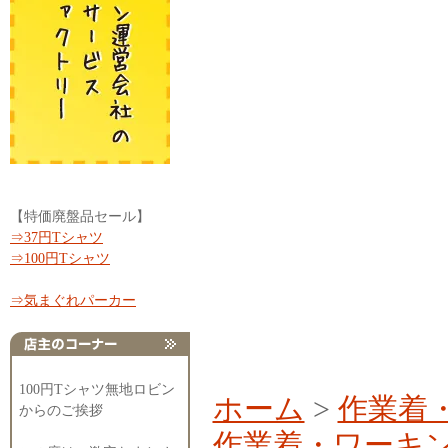
【特価廃盤品セール】
⇒37円Tシャツ
⇒100円Tシャツ
⇒気まぐれパーカー
100円Tシャツ無地ロビン
ホーム
>
作業着
からのご挨拶
作業着・ワーキ