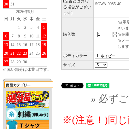
(型番とは異な
SOWA-0085-40
30
31
る場合がござい
2026年9月
ます)
日
月
火
水
木
金
土
※(重
1
2
3
4
5
ざい
購入数
※在庫
6
7
8
9
10
11
12
※メ
13
14
15
16
17
18
19
します
20
21
22
23
24
25
26
ボディカラー
27
28
29
30
サイズ
※赤い部分は休業日です。
» 必ず
※(注意！)同