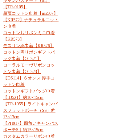
キャンバストート（M）
【TR-0105】
超薄コットン巾着【ma507】
【KR572】ナチュラルコット
ン巾着
コットン片リボンミニ巾着
【KR573】
モスリン綿巾着【KR576】
コットン両リボンギフトバ
ッグ巾着【OT521】
コーラルモーヴリボンコッ
トン巾着【OT523】
【DS114】６オンス 厚手コ
ットン巾着
コットンギフトバッグ巾着
【ID521】約10×15cm
【TR-1055】ライトキャンバ
スフラットポーチ（SS）約
13×13cm
【PH917】四角いキャンバス
ポーチS｜約15×15cm
カスタムカラーリボン巾着