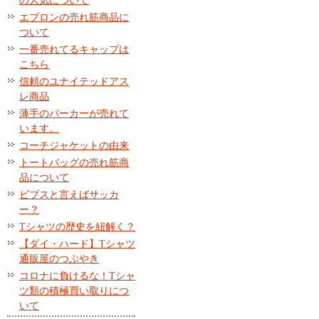
の人気について
エプロンの売れ筋商品に
ついて
一番売れてるキャップは
こちら
信頼のユナイテッドアス
レ商品
薄手のパーカーが売れて
います。
コーチジャケットの由来
トートバッグの売れ筋商
品について
ビブスと言えばサッカ
ー？
Tシャツの歴史を紐解く？
【ダイ・ハード】Tシャツ
通販屋のつぶやき
コロナに負けるな！Tシャ
ツ類の積極買い取りにつ
いて