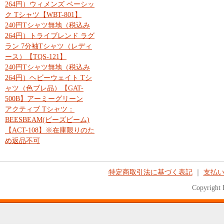
264円）ウィメンズ ベーシッ
ク Tシャツ【WBT-801】
240円Tシャツ無地（税込み
264円）トライブレンド ラグ
ラン 7分袖Tシャツ（レディ
ース）【TQS-121】
240円Tシャツ無地（税込み
264円）ヘビーウェイト Tシ
ャツ（色ブレ品）【GAT-
500B】アーミーグリーン
アクティブ Tシャツ：
BEESBEAM(ビーズビーム)
【ACT-108】※在庫限りのた
め返品不可
特定商取引法に基づく表記
｜
支払
Copyright 