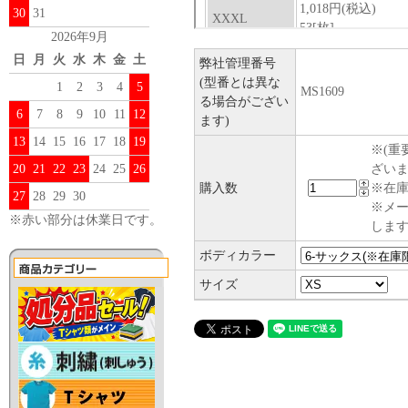
30
31
2026年9月
日
月
火
水
木
金
土
弊社管理番号
(型番とは異な
1
2
3
4
5
MS1609
る場合がござい
6
7
8
9
10
11
12
ます)
13
14
15
16
17
18
19
※(重
20
21
22
23
24
25
26
ざい
購入数
※在庫
27
28
29
30
※メ
※赤い部分は休業日です。
します
ボディカラー
サイズ