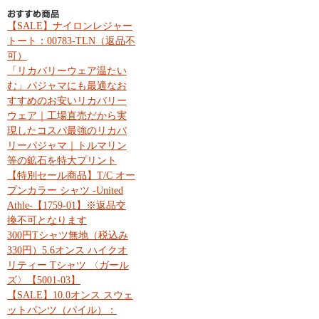
【SALE】ナイロンレジャー
トート：00783-TLN（返品不
可）
「リカバリーウェア温たい
む」パジャマにも最適なお
すすめのお安いリカバリー
ウェア｜工場直売だから実
現したコスパ最強のリカバ
リーパジャマ｜トルマリン
等の鉱石を特大プリント
【特別セール商品】T/C オー
プンカラー シャツ -United
Athle-【1759-01】※返品交
換不可となります
300円Tシャツ無地（税込み
330円）5.6オンス ハイクオ
リティー Tシャツ 〈ガール
ズ〉【5001-03】
【SALE】10.0オンス スウェ
ットパンツ（パイル）：