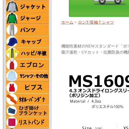
ホーム
>
ロンT/長袖Ｔシャツ
機能性素材のNEWスタンダード「ポ
吸汗速乾・UVカット・抗菌防臭の機