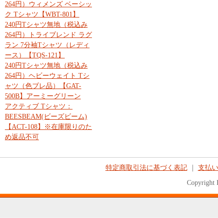
264円）ウィメンズ ベーシッ
ク Tシャツ【WBT-801】
240円Tシャツ無地（税込み
264円）トライブレンド ラグ
ラン 7分袖Tシャツ（レディ
ース）【TQS-121】
240円Tシャツ無地（税込み
264円）ヘビーウェイト Tシ
ャツ（色ブレ品）【GAT-
500B】アーミーグリーン
アクティブ Tシャツ：
BEESBEAM(ビーズビーム)
【ACT-108】※在庫限りのた
め返品不可
特定商取引法に基づく表記
｜
支払
Copyright 