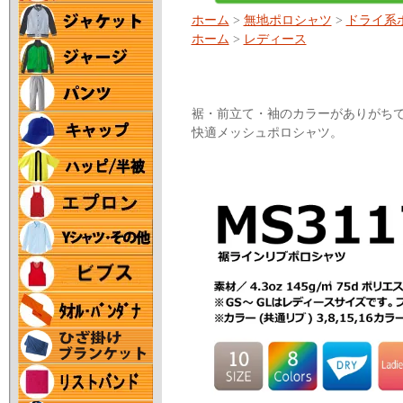
ホーム
>
無地ポロシャツ
>
ドライ系
ホーム
>
レディース
裾・前立て・袖のカラーがありがち
快適メッシュポロシャツ。