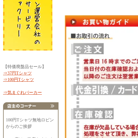
【特価廃盤品セール】
⇒37円Tシャツ
⇒100円Tシャツ
⇒気まぐれパーカー
100円Tシャツ無地ロビン
からのご挨拶