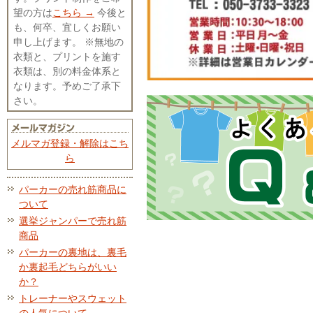
望の方は
こちら →
今後と
も、何卒、宜しくお願い
申し上げます。 ※無地の
衣類と、プリントを施す
衣類は、別の料金体系と
なります。予めご了承下
さい。
メルマガ登録・解除はこち
ら
パーカーの売れ筋商品に
ついて
選挙ジャンパーで売れ筋
商品
パーカーの裏地は、裏毛
か裏起毛どちらがいい
か？
トレーナーやスウェット