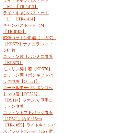
ライトキャンバストート
（M）【TR-1413】
ライトキャンバストート
（L）【TR-1414】
キャンバストート（M）
【TR-0105】
超薄コットン巾着【ma507】
【KR572】ナチュラルコット
ン巾着
コットン片リボンミニ巾着
【KR573】
モスリン綿巾着【KR576】
コットン両リボンギフトバ
ッグ巾着【OT521】
コーラルモーヴリボンコッ
トン巾着【OT523】
【DS114】６オンス 厚手コ
ットン巾着
コットンギフトバッグ巾着
【ID521】約10×15cm
【TR-1055】ライトキャンバ
スフラットポーチ（SS）約