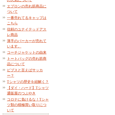
の人気について
エプロンの売れ筋商品に
ついて
一番売れてるキャップは
こちら
信頼のユナイテッドアス
レ商品
薄手のパーカーが売れて
います。
コーチジャケットの由来
トートバッグの売れ筋商
品について
ビブスと言えばサッカ
ー？
Tシャツの歴史を紐解く？
【ダイ・ハード】Tシャツ
通販屋のつぶやき
コロナに負けるな！Tシャ
ツ類の積極買い取りにつ
いて