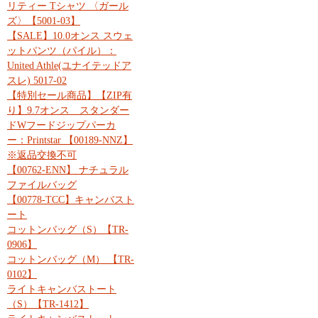
リティー Tシャツ 〈ガール
ズ〉【5001-03】
【SALE】10.0オンス スウェ
ットパンツ（パイル）：
United Athle(ユナイテッドア
スレ) 5017-02
【特別セール商品】【ZIP有
り】9.7オンス スタンダー
ドWフードジップパーカ
ー：Printstar 【00189-NNZ】
※返品交換不可
【00762-ENN】 ナチュラル
ファイルバッグ
【00778-TCC】キャンバスト
ート
コットンバッグ（S）【TR-
0906】
コットンバッグ（M） 【TR-
0102】
ライトキャンバストート
（S）【TR-1412】