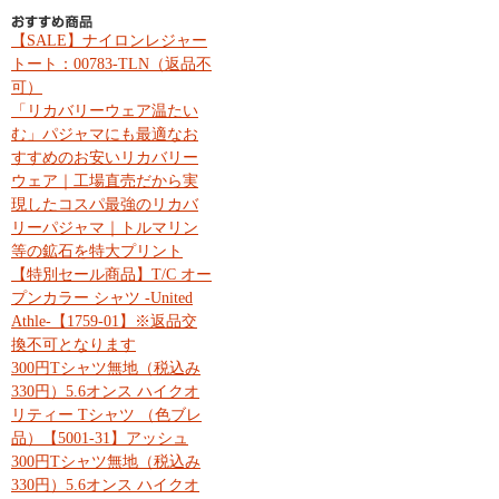
【SALE】ナイロンレジャー
トート：00783-TLN（返品不
可）
「リカバリーウェア温たい
む」パジャマにも最適なお
すすめのお安いリカバリー
ウェア｜工場直売だから実
現したコスパ最強のリカバ
リーパジャマ｜トルマリン
等の鉱石を特大プリント
【特別セール商品】T/C オー
プンカラー シャツ -United
Athle-【1759-01】※返品交
換不可となります
300円Tシャツ無地（税込み
330円）5.6オンス ハイクオ
リティー Tシャツ （色ブレ
品）【5001-31】アッシュ
300円Tシャツ無地（税込み
330円）5.6オンス ハイクオ