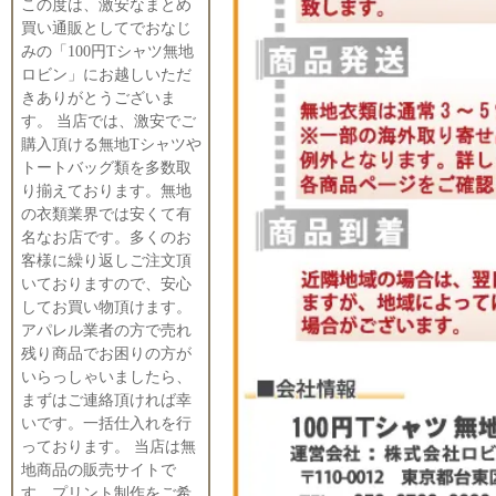
この度は、激安なまとめ
買い通販としてでおなじ
みの「100円Tシャツ無地
ロビン」にお越しいただ
きありがとうございま
す。 当店では、激安でご
購入頂ける無地Tシャツや
トートバッグ類を多数取
り揃えております。無地
の衣類業界では安くて有
名なお店です。多くのお
客様に繰り返しご注文頂
いておりますので、安心
してお買い物頂けます。
アパレル業者の方で売れ
残り商品でお困りの方が
いらっしゃいましたら、
まずはご連絡頂ければ幸
いです。一括仕入れを行
っております。 当店は無
地商品の販売サイトで
す。プリント制作をご希