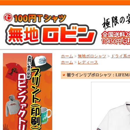
ホーム
>
無地ポロシャツ
>
ドライ系
ホーム
>
レディース
裾ラインリブポロシャツ：LIFEM