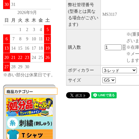
30
31
弊社管理番号
(型番とは異な
2026年9月
MS3117
る場合がござい
日
月
火
水
木
金
土
ます)
1
2
3
4
5
※(重
6
7
8
9
10
11
12
ざい
購入数
※在庫
13
14
15
16
17
18
19
※メ
20
21
22
23
24
25
26
します
27
28
29
30
ボディカラー
※赤い部分は休業日です。
サイズ