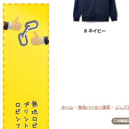
ホーム
>
無地パーカー激安
>
ジップ