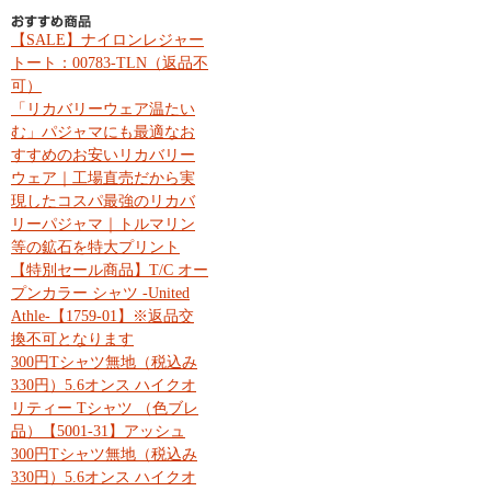
【SALE】ナイロンレジャー
トート：00783-TLN（返品不
可）
「リカバリーウェア温たい
む」パジャマにも最適なお
すすめのお安いリカバリー
ウェア｜工場直売だから実
現したコスパ最強のリカバ
リーパジャマ｜トルマリン
等の鉱石を特大プリント
【特別セール商品】T/C オー
プンカラー シャツ -United
Athle-【1759-01】※返品交
換不可となります
300円Tシャツ無地（税込み
330円）5.6オンス ハイクオ
リティー Tシャツ （色ブレ
品）【5001-31】アッシュ
300円Tシャツ無地（税込み
330円）5.6オンス ハイクオ