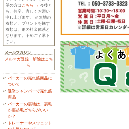
望の方は
こちら →
今後と
も、何卒、宜しくお願い
申し上げます。 ※無地の
衣類と、プリントを施す
衣類は、別の料金体系と
なります。予めご了承下
さい。
メルマガ登録・解除はこち
ら
パーカーの売れ筋商品に
ついて
選挙ジャンパーで売れ筋
商品
パーカーの裏地は、裏毛
か裏起毛どちらがいい
か？
トレーナーやスウェット