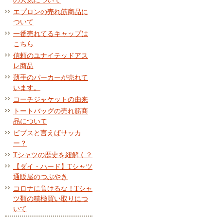
の人気について
エプロンの売れ筋商品に
ついて
一番売れてるキャップは
こちら
信頼のユナイテッドアス
レ商品
薄手のパーカーが売れて
います。
コーチジャケットの由来
トートバッグの売れ筋商
品について
ビブスと言えばサッカ
ー？
Tシャツの歴史を紐解く？
【ダイ・ハード】Tシャツ
通販屋のつぶやき
コロナに負けるな！Tシャ
ツ類の積極買い取りにつ
いて