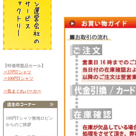
【特価廃盤品セール】
⇒37円Tシャツ
⇒100円Tシャツ
⇒気まぐれパーカー
100円Tシャツ無地ロビン
からのご挨拶