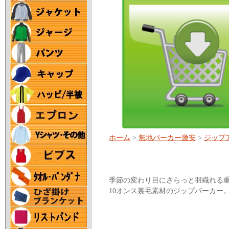
ホーム
>
無地パーカー激安
>
ジップ
季節の変わり目にさらっと羽織れる
10オンス裏毛素材のジップパーカー