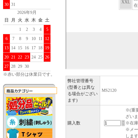
30
31
2026年9月
日
月
火
水
木
金
土
1
2
3
4
5
6
7
8
9
10
11
12
13
14
15
16
17
18
19
20
21
22
23
24
25
26
27
28
29
30
※赤い部分は休業日です。
弊社管理番号
(型番とは異な
MS2120
る場合がござい
ます)
※(重
ざい
購入数
※在庫
※メ
します