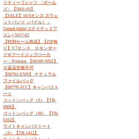
リティー Tシャツ 〈ガール
ズ〉【5001-03】
【SALE】10.0オンス スウェ
ットパンツ（パイル）：
United Athle(ユナイテッドア
スレ) 5017-02
【特別セール商品】【ZIP有
り】9.7オンス スタンダー
ドWフードジップパーカ
ー：Printstar 【00189-NNZ】
※返品交換不可
【00762-ENN】 ナチュラル
ファイルバッグ
【00778-TCC】キャンバスト
ート
コットンバッグ（S）【TR-
0906】
コットンバッグ（M） 【TR-
0102】
ライトキャンバストート
（S）【TR-1412】