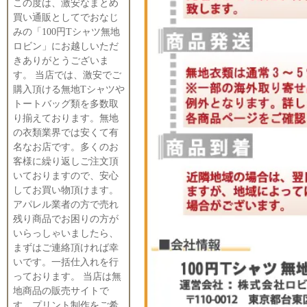
この度は、激安なまとめ
買い通販としてでおなじ
みの「100円Tシャツ無地
ロビン」にお越しいただ
きありがとうございま
す。 当店では、激安でご
購入頂ける無地Tシャツや
トートバッグ類を多数取
り揃えております。無地
の衣類業界では安くて有
名なお店です。多くのお
客様に繰り返しご注文頂
いておりますので、安心
してお買い物頂けます。
アパレル業者の方で売れ
残り商品でお困りの方が
いらっしゃいましたら、
まずはご連絡頂ければ幸
いです。一括仕入れを行
っております。 当店は無
地商品の販売サイトで
す。プリント制作をご希