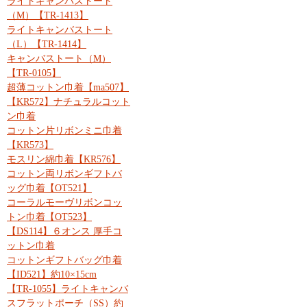
ライトキャンバストート
（M）【TR-1413】
ライトキャンバストート
（L）【TR-1414】
キャンバストート（M）
【TR-0105】
超薄コットン巾着【ma507】
【KR572】ナチュラルコット
ン巾着
コットン片リボンミニ巾着
【KR573】
モスリン綿巾着【KR576】
コットン両リボンギフトバ
ッグ巾着【OT521】
コーラルモーヴリボンコッ
トン巾着【OT523】
【DS114】６オンス 厚手コ
ットン巾着
コットンギフトバッグ巾着
【ID521】約10×15cm
【TR-1055】ライトキャンバ
スフラットポーチ（SS）約