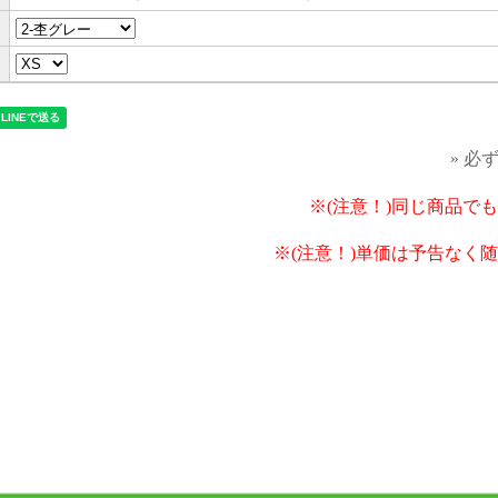
» 必
※(注意！)同じ商品で
※(注意！)単価は予告なく