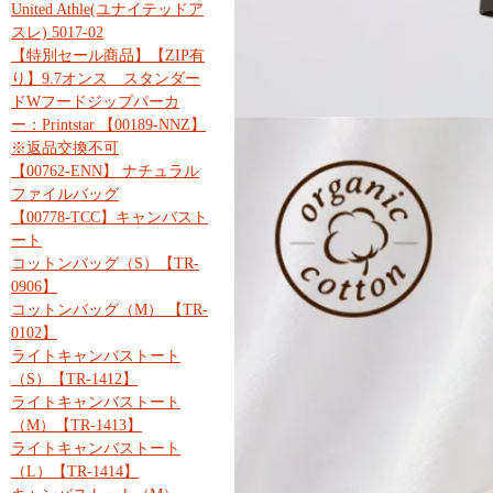
United Athle(ユナイテッドア
スレ) 5017-02
【特別セール商品】【ZIP有
り】9.7オンス スタンダー
ドWフードジップパーカ
ー：Printstar 【00189-NNZ】
※返品交換不可
【00762-ENN】 ナチュラル
ファイルバッグ
【00778-TCC】キャンバスト
ート
コットンバッグ（S）【TR-
0906】
コットンバッグ（M） 【TR-
0102】
ライトキャンバストート
（S）【TR-1412】
ライトキャンバストート
（M）【TR-1413】
ライトキャンバストート
（L）【TR-1414】