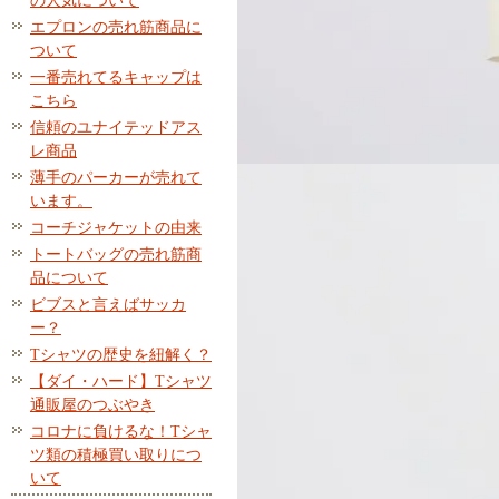
の人気について
エプロンの売れ筋商品に
ついて
一番売れてるキャップは
こちら
信頼のユナイテッドアス
レ商品
薄手のパーカーが売れて
います。
コーチジャケットの由来
トートバッグの売れ筋商
品について
ビブスと言えばサッカ
ー？
Tシャツの歴史を紐解く？
【ダイ・ハード】Tシャツ
通販屋のつぶやき
コロナに負けるな！Tシャ
ツ類の積極買い取りにつ
いて