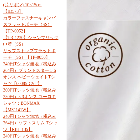
(片リボン) 10×15cm
【ID573】
カラーファスナーキャンバ
スフラットポーチ（SS）
【TP-0052】
【TR-1230】シャンブリック
巾着（SS）
リップストップフラットポ
ーチ（SS）【TP-0058】
240円Tシャツ無地（税込み
264円）プリントスター 5.6
オンス ヘビーウェイトTシ
ャツ【00085-CVT】
300円Tシャツ無地（税込み
330円）5.3オンス ユーロＴ
シャツ：BONMAX
【MS1141W】
240円Tシャツ無地（税込み
264円）ソフトスリム Tシャ
ツ【RBT-135】
240円Tシャツ無地（税込み