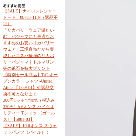
【SALE】ナイロンレジャー
トート：00783-TLN（返品不
可）
「リカバリーウェア温たい
む」パジャマにも最適なお
すすめのお安いリカバリー
ウェア｜工場直売だから実
現したコスパ最強のリカバ
リーパジャマ｜トルマリン
等の鉱石を特大プリント
【特別セール商品】T/C オー
プンカラー シャツ -United
Athle-【1759-01】※返品交
換不可となります
300円Tシャツ無地（税込み
330円）5.6オンス ハイクオ
リティー Tシャツ 〈ガール
ズ〉【5001-03】
【SALE】10.0オンス スウェ
ットパンツ（パイル）：