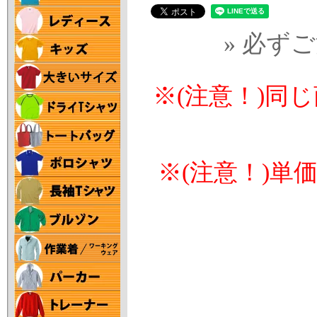
» 必ず
※(注意！)同
※(注意！)