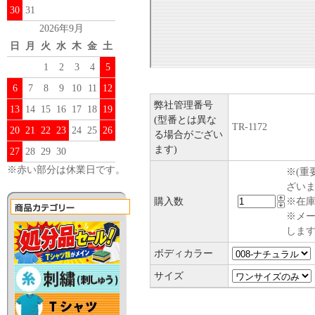
30
31
2026年9月
日
月
火
水
木
金
土
1
2
3
4
5
6
7
8
9
10
11
12
弊社管理番号
13
14
15
16
17
18
19
(型番とは異な
TR-1172
20
21
22
23
24
25
26
る場合がござい
ます)
27
28
29
30
※赤い部分は休業日です。
※(重
ざい
購入数
※在庫
※メ
します
ボディカラー
サイズ