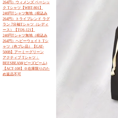
264円）ウィメンズ ベーシッ
ク Tシャツ【WBT-801】
240円Tシャツ無地（税込み
264円）トライブレンド ラグ
ラン 7分袖Tシャツ（レディ
ース）【TQS-121】
240円Tシャツ無地（税込み
264円）ヘビーウェイト Tシ
ャツ（色ブレ品）【GAT-
500B】アーミーグリーン
アクティブ Tシャツ：
BEESBEAM(ビーズビーム)
【ACT-108】※在庫限りのた
め返品不可