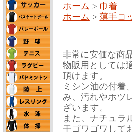
ホーム
>
巾着
ホーム
>
薄手コッ
非常に安価な商
物販用としては
頂けます。
ミシン油の付着
み、汚れやホツ
ざいます。
また、ナチュラ
干ゴワゴワして