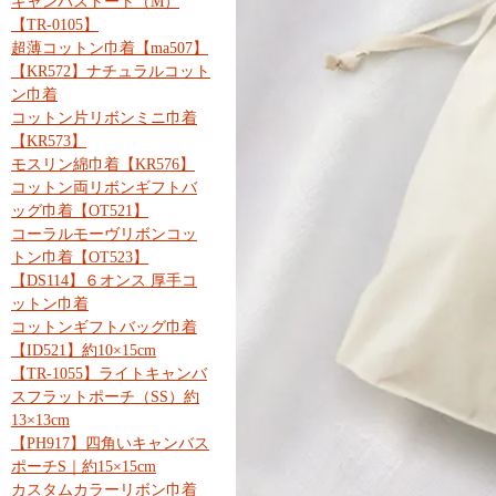
キャンバストート（M）
【TR-0105】
超薄コットン巾着【ma507】
【KR572】ナチュラルコット
ン巾着
コットン片リボンミニ巾着
【KR573】
モスリン綿巾着【KR576】
コットン両リボンギフトバ
ッグ巾着【OT521】
コーラルモーヴリボンコッ
トン巾着【OT523】
【DS114】６オンス 厚手コ
ットン巾着
コットンギフトバッグ巾着
【ID521】約10×15cm
【TR-1055】ライトキャンバ
スフラットポーチ（SS）約
13×13cm
【PH917】四角いキャンバス
ポーチS｜約15×15cm
カスタムカラーリボン巾着