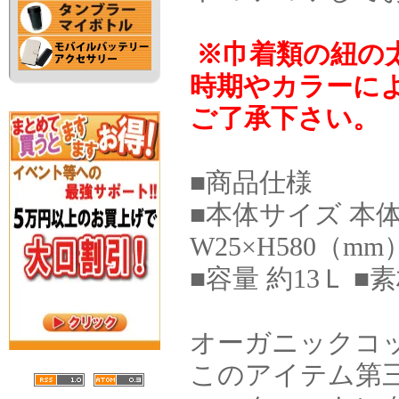
※巾着類の紐の
時期やカラーに
ご了承下さい。
■商品仕様
■本体サイズ 本体／
W25×H580（mm
■容量 約13Ｌ ■
オーガニックコ
このアイテム第