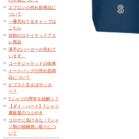
の人気について
エプロンの売れ筋商品に
ついて
一番売れてるキャップは
こちら
信頼のユナイテッドアス
レ商品
薄手のパーカーが売れて
います。
コーチジャケットの由来
トートバッグの売れ筋商
品について
ビブスと言えばサッカ
ー？
Tシャツの歴史を紐解く？
【ダイ・ハード】Tシャツ
通販屋のつぶやき
コロナに負けるな！Tシャ
ツ類の積極買い取りにつ
いて