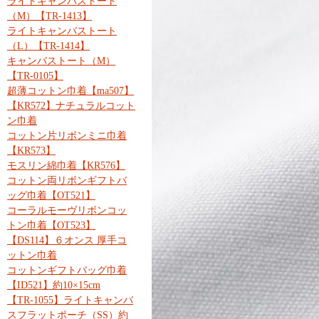
ライトキャンバストート
（M）【TR-1413】
ライトキャンバストート
（L）【TR-1414】
キャンバストート（M）
【TR-0105】
超薄コットン巾着【ma507】
【KR572】ナチュラルコット
ン巾着
コットン片リボンミニ巾着
【KR573】
モスリン綿巾着【KR576】
コットン両リボンギフトバ
ッグ巾着【OT521】
コーラルモーヴリボンコッ
トン巾着【OT523】
【DS114】６オンス 厚手コ
ットン巾着
コットンギフトバッグ巾着
【ID521】約10×15cm
【TR-1055】ライトキャンバ
スフラットポーチ（SS）約