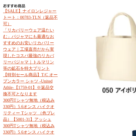
【SALE】ナイロンレジャー
トート：00783-TLN（返品不
可）
「リカバリーウェア温たい
む」パジャマにも最適なお
すすめのお安いリカバリー
ウェア｜工場直売だから実
現したコスパ最強のリカバ
リーパジャマ｜トルマリン
等の鉱石を特大プリント
【特別セール商品】T/C オー
プンカラー シャツ -United
Athle-【1759-01】※返品交
換不可となります
300円Tシャツ無地（税込み
330円）5.6オンス ハイクオ
リティー Tシャツ （色ブレ
品）【5001-31】アッシュ
300円Tシャツ無地（税込み
330円）5.6オンス ハイクオ