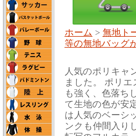
ホーム
>
無地ト
等の無地バッグ
人気のポリキャ
ました。 ポリ
も強く、色落ち
て生地の色が安
は人気のベーシ
ンクも仲間入り