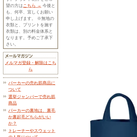
望の方は
こちら →
今後と
も、何卒、宜しくお願い
申し上げます。 ※無地の
衣類と、プリントを施す
衣類は、別の料金体系と
なります。予めご了承下
さい。
メルマガ登録・解除はこち
ら
パーカーの売れ筋商品に
ついて
選挙ジャンパーで売れ筋
商品
パーカーの裏地は、裏毛
か裏起毛どちらがいい
か？
トレーナーやスウェット