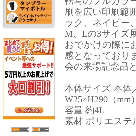
転写のフルカラ
刷を広い印刷範
ック、ネイビー、
M、Lの3サイズ
おでかけの際に
感となっており
会の来場記念品
本体サイズ 本体／
W25×H290（mm
容量 約4L
素材 ポリエステ