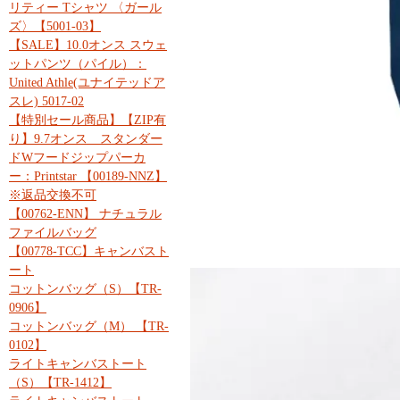
リティー Tシャツ 〈ガール
ズ〉【5001-03】
【SALE】10.0オンス スウェ
ットパンツ（パイル）：
United Athle(ユナイテッドア
スレ) 5017-02
【特別セール商品】【ZIP有
り】9.7オンス スタンダー
ドWフードジップパーカ
ー：Printstar 【00189-NNZ】
※返品交換不可
【00762-ENN】 ナチュラル
ファイルバッグ
【00778-TCC】キャンバスト
ート
コットンバッグ（S）【TR-
0906】
コットンバッグ（M） 【TR-
0102】
ライトキャンバストート
（S）【TR-1412】