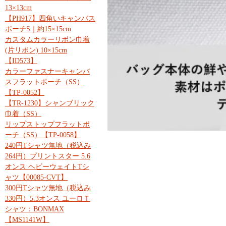
13×13cm
【PH917】四角いキャンバス
ポーチS｜約15×15cm
カスタムカラーリボン巾着
(片リボン) 10×15cm
【ID573】
カラーファスナーキャンバ
スフラットポーチ（SS）
【TP-0052】
【TR-1230】シャンブリック
巾着（SS）
リップストップフラットポ
ーチ（SS）【TP-0058】
240円Tシャツ無地（税込み
264円）プリントスター 5.6
オンス ヘビーウェイトTシ
ャツ【00085-CVT】
300円Tシャツ無地（税込み
330円）5.3オンス ユーロＴ
シャツ：BONMAX
【MS1141W】