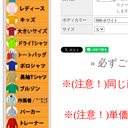
※メ
します
ボディカラー
サイズ
» 必ず
※(注意！)同
※(注意！)