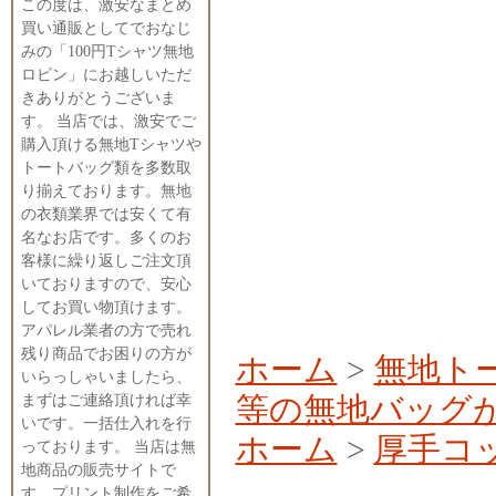
この度は、激安なまとめ
買い通販としてでおなじ
みの「100円Tシャツ無地
ロビン」にお越しいただ
きありがとうございま
す。 当店では、激安でご
購入頂ける無地Tシャツや
トートバッグ類を多数取
り揃えております。無地
の衣類業界では安くて有
名なお店です。多くのお
客様に繰り返しご注文頂
いておりますので、安心
してお買い物頂けます。
アパレル業者の方で売れ
残り商品でお困りの方が
ホーム
>
無地ト
いらっしゃいましたら、
等の無地バッグ
まずはご連絡頂ければ幸
いです。一括仕入れを行
ホーム
>
厚手コッ
っております。 当店は無
地商品の販売サイトで
す。プリント制作をご希