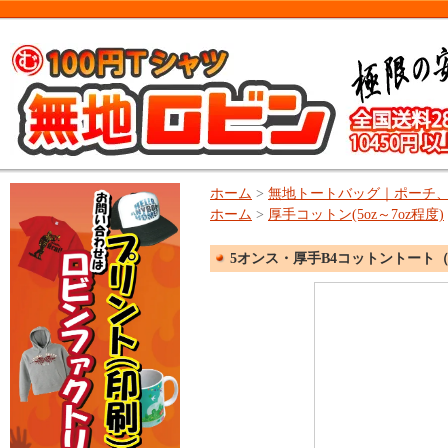
ホーム
>
無地トートバッグ｜ポーチ
ホーム
>
厚手コットン(5oz～7oz程度)
5オンス・厚手B4コットントート（