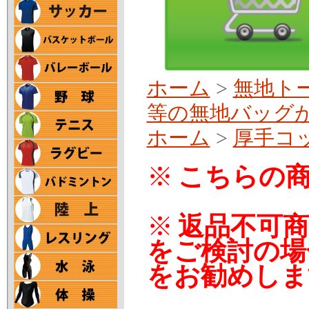
ホーム
>
無地ト
等の無地バッグ
ホーム
>
厚手コッ
※
こちらの商
※
返品不可
をご検討の場
をお勧めしま