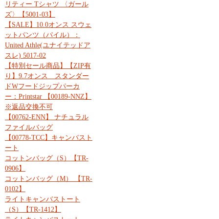
リティー Tシャツ 〈ガール
ズ〉【5001-03】
【SALE】10.0オンス スウェ
ットパンツ（パイル）：
United Athle(ユナイテッドア
スレ) 5017-02
【特別セール商品】【ZIP有
り】9.7オンス スタンダー
ドWフードジップパーカ
ー：Printstar 【00189-NNZ】
※返品交換不可
【00762-ENN】 ナチュラル
ファイルバッグ
【00778-TCC】キャンバスト
ート
コットンバッグ（S）【TR-
0906】
コットンバッグ（M） 【TR-
0102】
ライトキャンバストート
（S）【TR-1412】