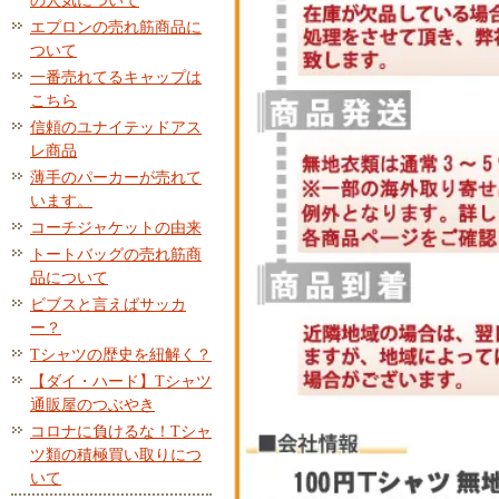
の人気について
エプロンの売れ筋商品に
ついて
一番売れてるキャップは
こちら
信頼のユナイテッドアス
レ商品
薄手のパーカーが売れて
います。
コーチジャケットの由来
トートバッグの売れ筋商
品について
ビブスと言えばサッカ
ー？
Tシャツの歴史を紐解く？
【ダイ・ハード】Tシャツ
通販屋のつぶやき
コロナに負けるな！Tシャ
ツ類の積極買い取りにつ
いて