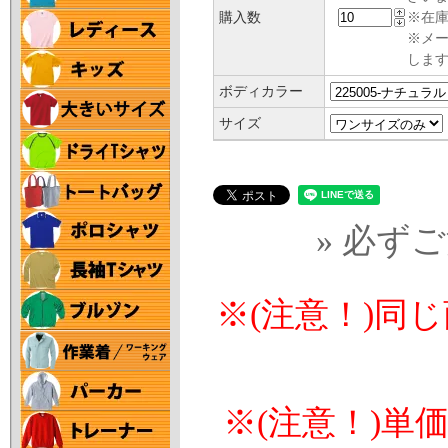
購入数
※在庫
※メ
します
ボディカラー
サイズ
» 必ず
※(注意！)同
※(注意！)