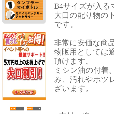
B4サイズが入
大口の配り物の
です。
非常に安価な商
物販用としては
頂けます。
ミシン油の付着
み、汚れやホツ
ざいます。