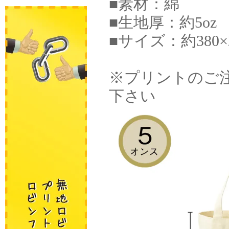
■素材：綿
■生地厚：約5oz
■サイズ：約380×2
※プリントのご
下さい