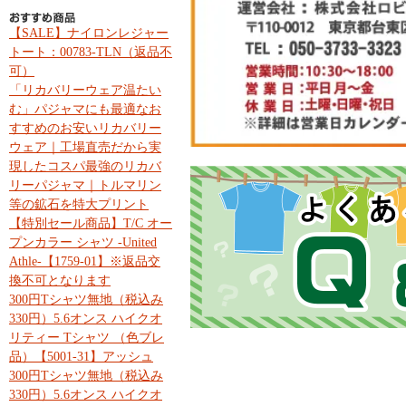
【SALE】ナイロンレジャー
トート：00783-TLN（返品不
可）
「リカバリーウェア温たい
む」パジャマにも最適なお
すすめのお安いリカバリー
ウェア｜工場直売だから実
現したコスパ最強のリカバ
リーパジャマ｜トルマリン
等の鉱石を特大プリント
【特別セール商品】T/C オー
プンカラー シャツ -United
Athle-【1759-01】※返品交
換不可となります
300円Tシャツ無地（税込み
330円）5.6オンス ハイクオ
リティー Tシャツ （色ブレ
品）【5001-31】アッシュ
300円Tシャツ無地（税込み
330円）5.6オンス ハイクオ