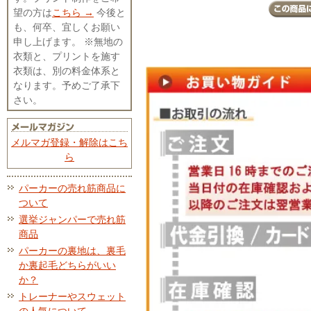
望の方は
こちら →
今後と
も、何卒、宜しくお願い
申し上げます。 ※無地の
衣類と、プリントを施す
衣類は、別の料金体系と
なります。予めご了承下
さい。
メルマガ登録・解除はこち
ら
パーカーの売れ筋商品に
ついて
選挙ジャンパーで売れ筋
商品
パーカーの裏地は、裏毛
か裏起毛どちらがいい
か？
トレーナーやスウェット