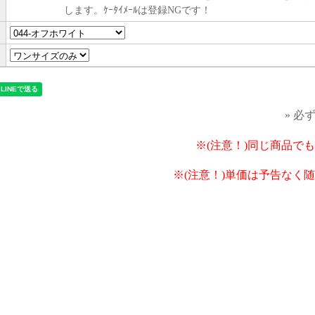
します。ｹｰﾀｲﾒｰﾙは登録NGです！
» 必
※(注意！)同じ商品で
※(注意！)単価は予告なく