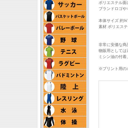
ポリエステル面
ブランドロゴや
本体サイズ 約W1
素材 ポリエス
非常に安価な商
物販用としては
ミシン油の付着
※プリント用の