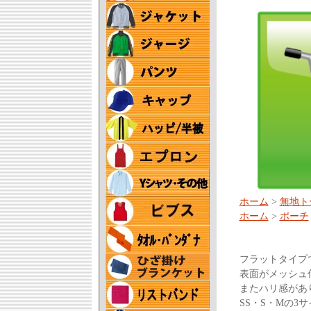
ホーム
>
無地ト
ホーム
>
ポーチ
フラットタイプ
表面がメッシュ
またハリ感があ
SS・S・Mの