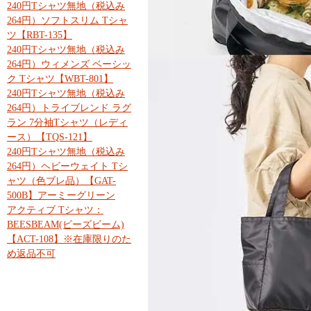
240円Tシャツ無地（税込み
264円）ソフトスリム Tシャ
ツ【RBT-135】
240円Tシャツ無地（税込み
264円）ウィメンズ ベーシッ
ク Tシャツ【WBT-801】
240円Tシャツ無地（税込み
264円）トライブレンド ラグ
ラン 7分袖Tシャツ（レディ
ース）【TQS-121】
240円Tシャツ無地（税込み
264円）ヘビーウェイト Tシ
ャツ（色ブレ品）【GAT-
500B】アーミーグリーン
アクティブ Tシャツ：
BEESBEAM(ビーズビーム)
【ACT-108】※在庫限りのた
め返品不可