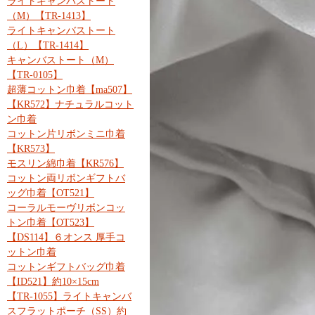
ライトキャンバストート
（M）【TR-1413】
ライトキャンバストート
（L）【TR-1414】
キャンバストート（M）
【TR-0105】
超薄コットン巾着【ma507】
【KR572】ナチュラルコット
ン巾着
コットン片リボンミニ巾着
【KR573】
モスリン綿巾着【KR576】
コットン両リボンギフトバ
ッグ巾着【OT521】
コーラルモーヴリボンコッ
トン巾着【OT523】
【DS114】６オンス 厚手コ
ットン巾着
コットンギフトバッグ巾着
【ID521】約10×15cm
【TR-1055】ライトキャンバ
スフラットポーチ（SS）約