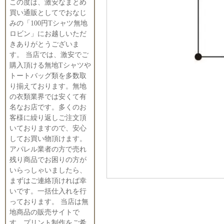
この度は、激安なまとめ
買い通販としてでおなじ
みの「100円Tシャツ無地
ロビン」にお越しいただ
きありがとうございま
す。 当店では、激安でご
購入頂ける無地Tシャツや
トートバッグ類を多数取
り揃えております。無地
の衣類業界では安くて有
名なお店です。多くのお
客様に繰り返しご注文頂
いておりますので、安心
してお買い物頂けます。
アパレル業者の方で売れ
残り商品でお困りの方が
いらっしゃいましたら、
まずはご連絡頂ければ幸
いです。一括仕入れを行
っております。 当店は無
地商品の販売サイトで
す。プリント制作をご希