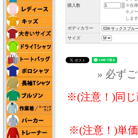
購入数
※在庫
※メ
します
ボディカラー
サイズ
» 必ず
※(注意！)同
※(注意！)