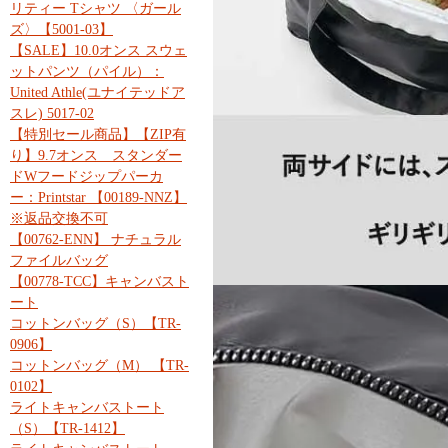
リティー Tシャツ 〈ガール
ズ〉【5001-03】
【SALE】10.0オンス スウェ
ットパンツ（パイル）：
United Athle(ユナイテッドア
スレ) 5017-02
【特別セール商品】【ZIP有
り】9.7オンス スタンダー
ドWフードジップパーカ
ー：Printstar 【00189-NNZ】
※返品交換不可
【00762-ENN】 ナチュラル
ファイルバッグ
【00778-TCC】キャンバスト
ート
コットンバッグ（S）【TR-
0906】
コットンバッグ（M） 【TR-
0102】
ライトキャンバストート
（S）【TR-1412】