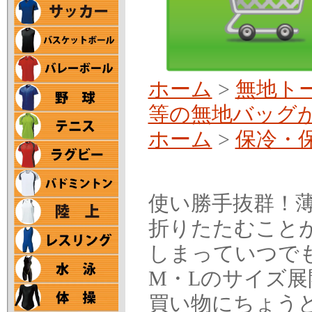
ホーム
>
無地ト
等の無地バッグ
ホーム
>
保冷・
使い勝手抜群！
折りたたむこと
しまっていつで
M・Lのサイズ
買い物にちょう