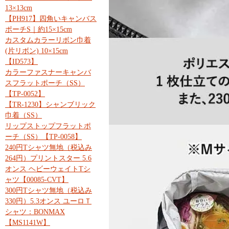
13×13cm
【PH917】四角いキャンバス
ポーチS｜約15×15cm
カスタムカラーリボン巾着
(片リボン) 10×15cm
【ID573】
カラーファスナーキャンバ
スフラットポーチ（SS）
【TP-0052】
【TR-1230】シャンブリック
巾着（SS）
リップストップフラットポ
ーチ（SS）【TP-0058】
240円Tシャツ無地（税込み
264円）プリントスター 5.6
オンス ヘビーウェイトTシ
ャツ【00085-CVT】
300円Tシャツ無地（税込み
330円）5.3オンス ユーロＴ
シャツ：BONMAX
【MS1141W】