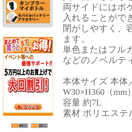
両サイドにはポ
入れることがで
閉がしやすく、
ます。
単色またはフル
などのノベルテ
本体サイズ 本体／
W30×H360（mm
容量 約7L
素材 ポリエステ