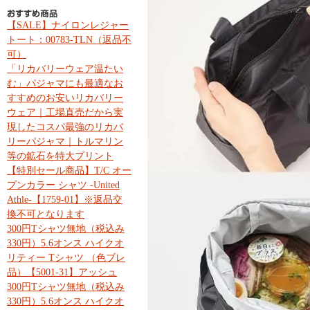
【SALE】ナイロンレジャー
トート：00783-TLN（返品不
可）
「リカバリーウェア温たい
む」パジャマにも最適なお
すすめのお安いリカバリー
ウェア｜工場直売だから実
現したコスパ最強のリカバ
リーパジャマ｜トルマリン
等の鉱石を特大プリント
【特別セール商品】T/C オー
プンカラー シャツ -United
Athle-【1759-01】※返品交
換不可となります
300円Tシャツ無地（税込み
330円）5.6オンス ハイクオ
リティー Tシャツ （色ブレ
品）【5001-31】アッシュ
300円Tシャツ無地（税込み
330円）5.6オンス ハイクオ