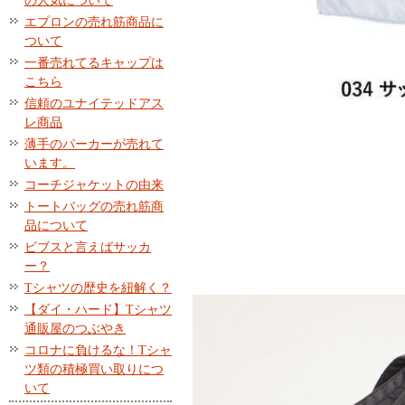
の人気について
エプロンの売れ筋商品に
ついて
一番売れてるキャップは
こちら
信頼のユナイテッドアス
レ商品
薄手のパーカーが売れて
います。
コーチジャケットの由来
トートバッグの売れ筋商
品について
ビブスと言えばサッカ
ー？
Tシャツの歴史を紐解く？
【ダイ・ハード】Tシャツ
通販屋のつぶやき
コロナに負けるな！Tシャ
ツ類の積極買い取りにつ
いて