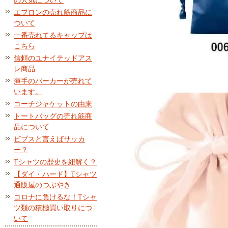
の人気について
エプロンの売れ筋商品に
ついて
一番売れてるキャップは
こちら
信頼のユナイテッドアス
レ商品
薄手のパーカーが売れて
います。
コーチジャケットの由来
トートバッグの売れ筋商
品について
ビブスと言えばサッカ
ー？
Tシャツの歴史を紐解く？
【ダイ・ハード】Tシャツ
通販屋のつぶやき
コロナに負けるな！Tシャ
ツ類の積極買い取りにつ
いて