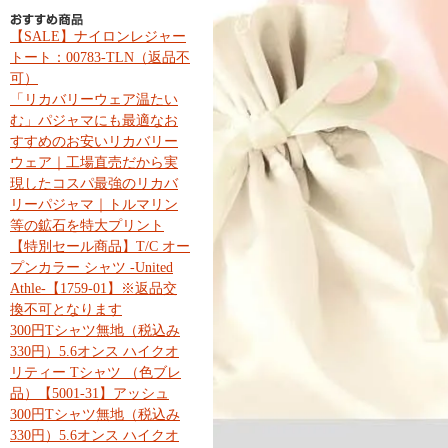
【SALE】ナイロンレジャー
トート：00783-TLN（返品不
可）
「リカバリーウェア温たい
む」パジャマにも最適なお
すすめのお安いリカバリー
ウェア｜工場直売だから実
現したコスパ最強のリカバ
リーパジャマ｜トルマリン
等の鉱石を特大プリント
【特別セール商品】T/C オー
プンカラー シャツ -United
Athle-【1759-01】※返品交
換不可となります
300円Tシャツ無地（税込み
330円）5.6オンス ハイクオ
リティー Tシャツ （色ブレ
品）【5001-31】アッシュ
300円Tシャツ無地（税込み
330円）5.6オンス ハイクオ