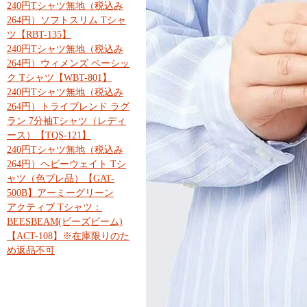
240円Tシャツ無地（税込み
264円）ソフトスリム Tシャ
ツ【RBT-135】
240円Tシャツ無地（税込み
264円）ウィメンズ ベーシッ
ク Tシャツ【WBT-801】
240円Tシャツ無地（税込み
264円）トライブレンド ラグ
ラン 7分袖Tシャツ（レディ
ース）【TQS-121】
240円Tシャツ無地（税込み
264円）ヘビーウェイト Tシ
ャツ（色ブレ品）【GAT-
500B】アーミーグリーン
アクティブ Tシャツ：
BEESBEAM(ビーズビーム)
【ACT-108】※在庫限りのた
め返品不可