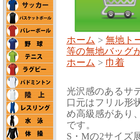
ホーム
>
無地ト
等の無地バッグ
ホーム
>
巾着
光沢感のあるサ
口元はフリル形
め高級感があり
です。
S・Mの2サイズ