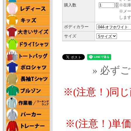
購入数
※在庫
※メ
します
ボディカラー
サイズ
» 必ず
※(注意！)同
※(注意！)