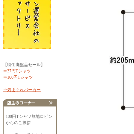
【特価廃盤品セール】
⇒37円Tシャツ
⇒100円Tシャツ
⇒気まぐれパーカー
100円Tシャツ無地ロビン
からのご挨拶