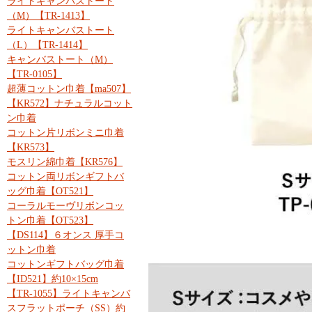
ライトキャンバストート
（M）【TR-1413】
ライトキャンバストート
（L）【TR-1414】
キャンバストート（M）
【TR-0105】
超薄コットン巾着【ma507】
【KR572】ナチュラルコット
ン巾着
コットン片リボンミニ巾着
【KR573】
モスリン綿巾着【KR576】
コットン両リボンギフトバ
ッグ巾着【OT521】
コーラルモーヴリボンコッ
トン巾着【OT523】
【DS114】６オンス 厚手コ
ットン巾着
コットンギフトバッグ巾着
【ID521】約10×15cm
【TR-1055】ライトキャンバ
スフラットポーチ（SS）約