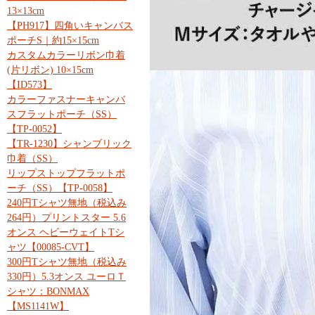
13×13cm
【PH917】四角いキャンバス
ポーチS｜約15×15cm
カスタムカラーリボン巾着
(片リボン) 10×15cm
【ID573】
カラーファスナーキャンバ
スフラットポーチ（SS）
【TP-0052】
【TR-1230】シャンブリック
巾着（SS）
リップストップフラットポ
ーチ（SS）【TP-0058】
240円Tシャツ無地（税込み
264円）プリントスター 5.6
オンス ヘビーウェイトTシ
ャツ【00085-CVT】
300円Tシャツ無地（税込み
330円）5.3オンス ユーロＴ
シャツ：BONMAX
【MS1141W】