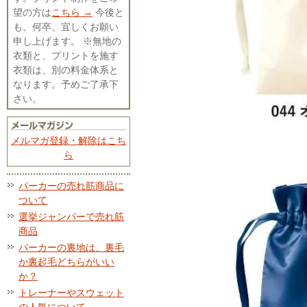
望の方は
こちら →
今後と
も、何卒、宜しくお願い
申し上げます。 ※無地の
衣類と、プリントを施す
衣類は、別の料金体系と
なります。予めご了承下
さい。
メルマガ登録・解除はこち
ら
パーカーの売れ筋商品に
ついて
選挙ジャンパーで売れ筋
商品
パーカーの裏地は、裏毛
か裏起毛どちらがいい
か？
トレーナーやスウェット