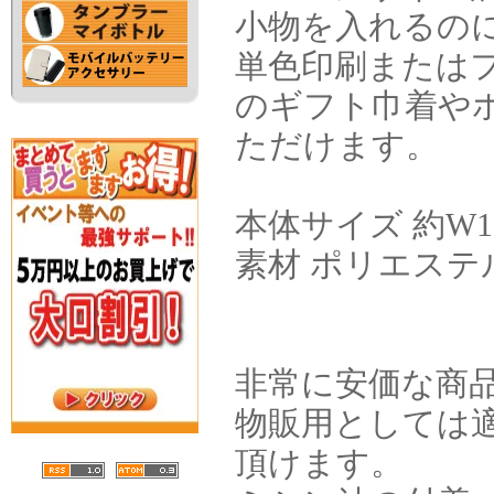
小物を入れるの
単色印刷または
のギフト巾着や
ただけます。
本体サイズ 約W16
素材 ポリエステ
非常に安価な商
物販用としては
頂けます。