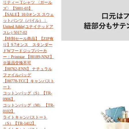
リティー Tシャツ 〈ガール
ズ〉【5001-03】
【SALE】10.0オンス スウェ
ットパンツ（パイル）：
United Athle(ユナイテッドア
スレ) 5017-02
【特別セール商品】【ZIP有
り】9.7オンス スタンダー
ドWフードジップパーカ
ー：Printstar 【00189-NNZ】
※返品交換不可
【00762-ENN】 ナチュラル
ファイルバッグ
【00778-TCC】キャンバスト
ート
コットンバッグ（S）【TR-
0906】
コットンバッグ（M） 【TR-
0102】
ライトキャンバストート
（S）【TR-1412】