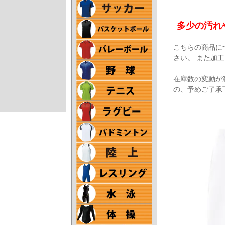
多少の汚れ
こちらの商品に
さい。 また加
在庫数の変動が
の、予めご了承