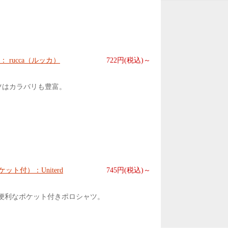
： rucca（ルッカ）
722円(税込)～
ツはカラバリも豊富。
ット付）：Uniterd
745円(税込)～
便利なポケット付きポロシャツ。