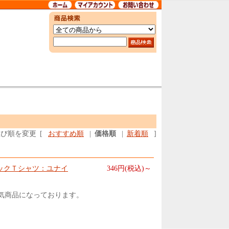
並び順を変更
[
おすすめ順
|
価格順
|
新着順
]
スレチックＴシャツ：ユナイ
346円(税込)～
気商品になっております。