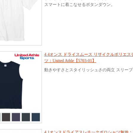
スマートに着こなせるボタンダウン。
4.4オンス ドライスムース リサイクルポリエス
ツ：United Athle【5703-01】
動きやすさとスタイリッシュさの両立 スリー
4.1オンスドライアスレチックポロシャツ無地：Unit