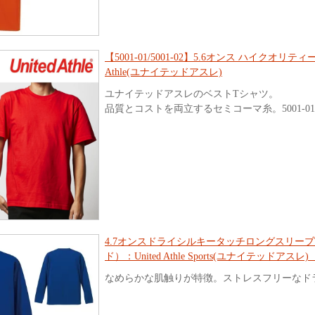
【5001-01/5001-02】5.6オンス ハイクオリティ
Athle(ユナイテッドアスレ)
ユナイテッドアスレのベストTシャツ。
品質とコストを両立するセミコーマ糸。5001-01/50
4.7オンスドライシルキータッチロングスリー
ド）：United Athle Sports(ユナイテッドアスレ) 
なめらかな肌触りが特徴。ストレスフリーなド