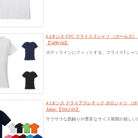
6.2オンス CVC フライス Tシャツ （ガールズ） 
【5490-04】
ボディラインにフィットする。フライスTシャ
4.1オンス ドライアスレチック ポロシャツ （ポケ
Athle-【5912-01】
サラサラな肌触りや豊富なサイズ展開が嬉しい