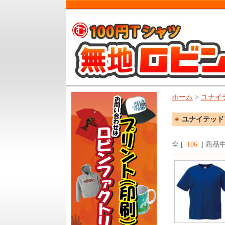
ホーム
>
ユナイ
ユナイテッド
全 [
106
] 商品中