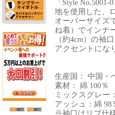
「Style No.5
地を使用した、
オーバーサイズ
ね着）でインナー
（約4cm）の袖
アクセントにな
生産国： 中国・
素材： 綿 100％
ミックスグレー：綿
アッシュ：綿 98
※袖口はリブ仕