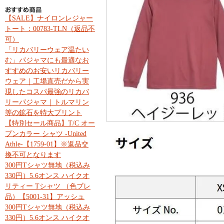
【SALE】ナイロンレジャー
トート：00783-TLN（返品不
可）
「リカバリーウェア温たい
む」パジャマにも最適なお
すすめのお安いリカバリー
ウェア｜工場直売だから実
現したコスパ最強のリカバ
リーパジャマ｜トルマリン
等の鉱石を特大プリント
【特別セール商品】T/C オー
プンカラー シャツ -United
Athle-【1759-01】※返品交
換不可となります
300円Tシャツ無地（税込み
330円）5.6オンス ハイクオ
リティー Tシャツ （色ブレ
品）【5001-31】アッシュ
300円Tシャツ無地（税込み
330円）5.6オンス ハイクオ