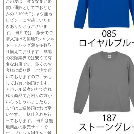
この度は、激安なまとめ
買い通販としてでおなじ
みの「100円Tシャツ無地
ロビン」にお越しいただ
きありがとうございま
す。 当店では、激安でご
購入頂ける無地Tシャツや
トートバッグ類を多数取
り揃えております。無地
の衣類業界では安くて有
名なお店です。多くのお
客様に繰り返しご注文頂
いておりますので、安心
してお買い物頂けます。
アパレル業者の方で売れ
残り商品でお困りの方が
いらっしゃいましたら、
まずはご連絡頂ければ幸
いです。一括仕入れを行
っております。 当店は無
地商品の販売サイトで
す。プリント制作をご希