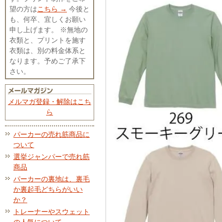
望の方は
こちら →
今後と
も、何卒、宜しくお願い
申し上げます。 ※無地の
衣類と、プリントを施す
衣類は、別の料金体系と
なります。予めご了承下
さい。
メルマガ登録・解除はこち
ら
パーカーの売れ筋商品に
ついて
選挙ジャンパーで売れ筋
商品
パーカーの裏地は、裏毛
か裏起毛どちらがいい
か？
トレーナーやスウェット