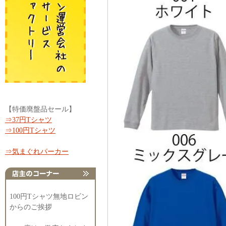
【特価廃盤品セール】
⇒37円Tシャツ
⇒100円Tシャツ
⇒気まぐれパーカー
100円Tシャツ無地ロビン
からのご挨拶