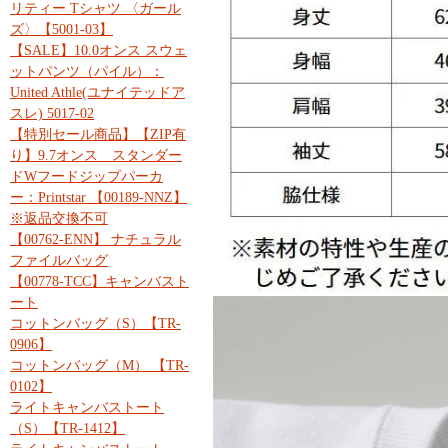
リティー Tシャツ 〈ガール
ズ〉【5001-03】
【SALE】10.0オンス スウェ
ットパンツ（パイル）：
United Athle(ユナイテッドア
スレ) 5017-02
【特別セール商品】【ZIP有
り】9.7オンス スタンダー
ドWフードジップパーカ
ー：Printstar 【00189-NNZ】
※返品交換不可
【00762-ENN】 ナチュラル
ファイルバッグ
【00778-TCC】キャンバスト
ート
コットンバッグ（S）【TR-
0906】
コットンバッグ（M） 【TR-
0102】
ライトキャンバストート
（S）【TR-1412】