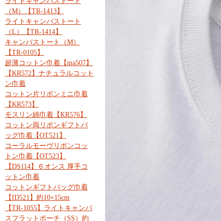
ライトキャンバストート
（M）【TR-1413】
ライトキャンバストート
（L）【TR-1414】
キャンバストート（M）
【TR-0105】
超薄コットン巾着【ma507】
【KR572】ナチュラルコット
ン巾着
コットン片リボンミニ巾着
【KR573】
モスリン綿巾着【KR576】
コットン両リボンギフトバ
ッグ巾着【OT521】
コーラルモーヴリボンコッ
トン巾着【OT523】
【DS114】６オンス 厚手コ
ットン巾着
コットンギフトバッグ巾着
【ID521】約10×15cm
【TR-1055】ライトキャンバ
スフラットポーチ（SS）約