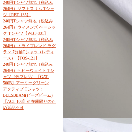
240円Tシャツ無地（税込み
264円）ソフトスリム Tシャ
ツ【RBT-135】
240円Tシャツ無地（税込み
264円）ウィメンズ ベーシッ
ク Tシャツ【WBT-801】
240円Tシャツ無地（税込み
264円）トライブレンド ラグ
ラン 7分袖Tシャツ（レディ
ース）【TQS-121】
240円Tシャツ無地（税込み
264円）ヘビーウェイト Tシ
ャツ（色ブレ品）【GAT-
500B】アーミーグリーン
アクティブ Tシャツ：
BEESBEAM(ビーズビーム)
【ACT-108】※在庫限りのた
め返品不可