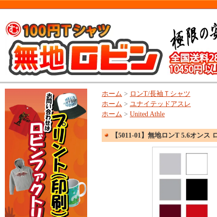
ホーム
>
ロンT/長袖Ｔシャツ
ホーム
>
ユナイテッドアスレ
ホーム
>
United Athle
【5011-01】無地ロンT 5.6オン