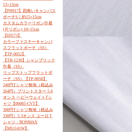
13×13cm
【PH917】四角いキャンバス
ポーチS｜約15×15cm
カスタムカラーリボン巾着
(片リボン) 10×15cm
【ID573】
カラーファスナーキャンバ
スフラットポーチ（SS）
【TP-0052】
【TR-1230】シャンブリック
巾着（SS）
リップストップフラットポ
ーチ（SS）【TP-0058】
240円Tシャツ無地（税込み
264円）プリントスター 5.6
オンス ヘビーウェイトTシ
ャツ【00085-CVT】
300円Tシャツ無地（税込み
330円）5.3オンス ユーロＴ
シャツ：BONMAX
【MS1141W】