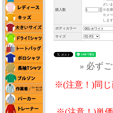
ざい
購入数
※在庫
※メ
します
ボディカラー
サイズ
» 必ず
※(注意！)同
※(注意！)