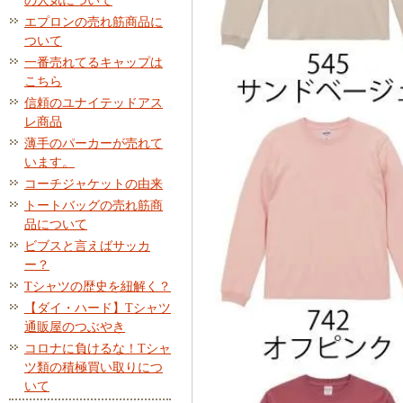
の人気について
エプロンの売れ筋商品に
ついて
一番売れてるキャップは
こちら
信頼のユナイテッドアス
レ商品
薄手のパーカーが売れて
います。
コーチジャケットの由来
トートバッグの売れ筋商
品について
ビブスと言えばサッカ
ー？
Tシャツの歴史を紐解く？
【ダイ・ハード】Tシャツ
通販屋のつぶやき
コロナに負けるな！Tシャ
ツ類の積極買い取りにつ
いて