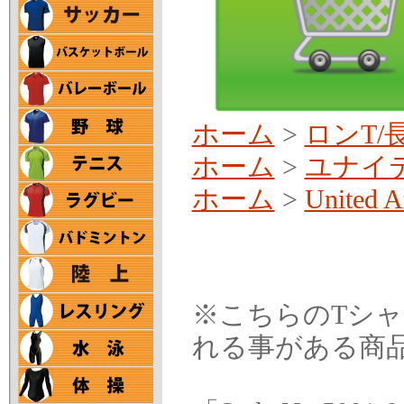
ホーム
>
ロンT/
ホーム
>
ユナイ
ホーム
>
United A
※こちらのTシャツは
れる事がある商