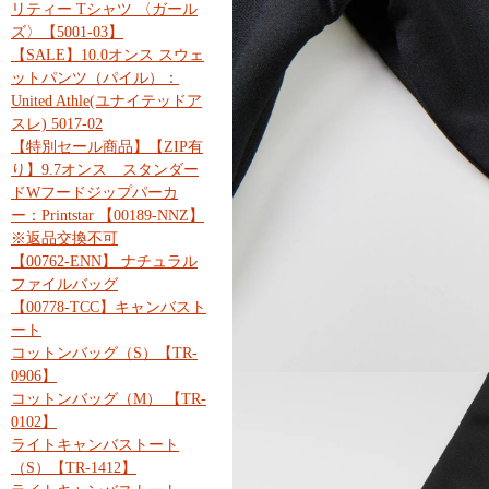
リティー Tシャツ 〈ガール
ズ〉【5001-03】
【SALE】10.0オンス スウェ
ットパンツ（パイル）：
United Athle(ユナイテッドア
スレ) 5017-02
【特別セール商品】【ZIP有
り】9.7オンス スタンダー
ドWフードジップパーカ
ー：Printstar 【00189-NNZ】
※返品交換不可
【00762-ENN】 ナチュラル
ファイルバッグ
【00778-TCC】キャンバスト
ート
コットンバッグ（S）【TR-
0906】
コットンバッグ（M） 【TR-
0102】
ライトキャンバストート
（S）【TR-1412】