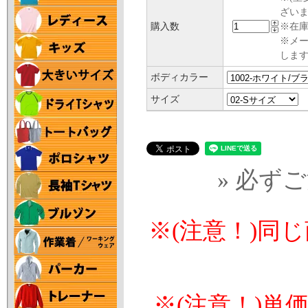
ざい
購入数
※在庫
※メ
します
ボディカラー
サイズ
» 必ず
※(注意！)同
※(注意！)