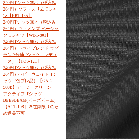
240円Tシャツ無地（税込み
264円）ソフトスリム Tシャ
ツ【RBT-135】
240円Tシャツ無地（税込み
264円）ウィメンズ ベーシッ
ク Tシャツ【WBT-801】
240円Tシャツ無地（税込み
264円）トライブレンド ラグ
ラン 7分袖Tシャツ（レディ
ース）【TQS-121】
240円Tシャツ無地（税込み
264円）ヘビーウェイト Tシ
ャツ（色ブレ品）【GAT-
500B】アーミーグリーン
アクティブ Tシャツ：
BEESBEAM(ビーズビーム)
【ACT-108】※在庫限りのた
め返品不可