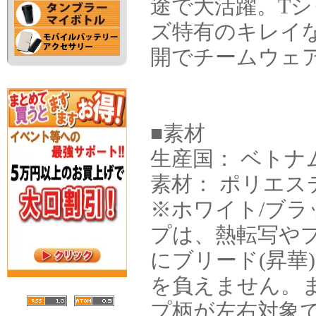
途で大活躍。T
ズ特有のキレイ
開でチームウェ
■素材
生産国： ベトナ
素材： ポリエス
※ホワイト/ブラ
プは、熱転写や
にブリード(昇華
を負えません。
プ柄が左右対象