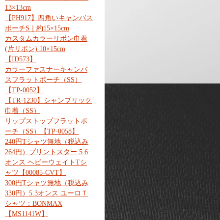
13×13cm
【PH917】四角いキャンバス
ポーチS｜約15×15cm
カスタムカラーリボン巾着
(片リボン) 10×15cm
【ID573】
カラーファスナーキャンバ
スフラットポーチ（SS）
【TP-0052】
【TR-1230】シャンブリック
巾着（SS）
リップストップフラットポ
ーチ（SS）【TP-0058】
240円Tシャツ無地（税込み
264円）プリントスター 5.6
オンス ヘビーウェイトTシ
ャツ【00085-CVT】
300円Tシャツ無地（税込み
330円）5.3オンス ユーロＴ
シャツ：BONMAX
【MS1141W】