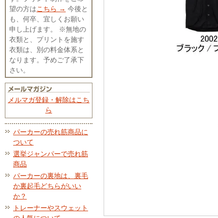
望の方は
こちら →
今後と
も、何卒、宜しくお願い
申し上げます。 ※無地の
衣類と、プリントを施す
衣類は、別の料金体系と
なります。予めご了承下
さい。
メルマガ登録・解除はこち
ら
パーカーの売れ筋商品に
ついて
選挙ジャンパーで売れ筋
商品
パーカーの裏地は、裏毛
か裏起毛どちらがいい
か？
トレーナーやスウェット