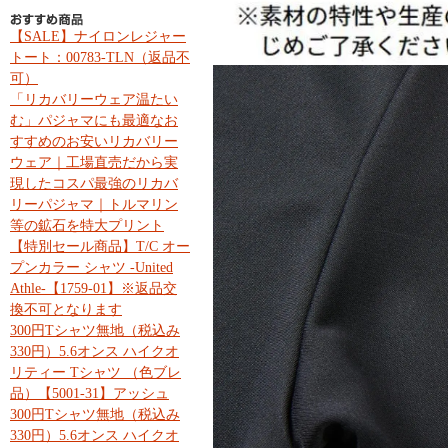
【SALE】ナイロンレジャー
トート：00783-TLN（返品不
可）
「リカバリーウェア温たい
む」パジャマにも最適なお
すすめのお安いリカバリー
ウェア｜工場直売だから実
現したコスパ最強のリカバ
リーパジャマ｜トルマリン
等の鉱石を特大プリント
【特別セール商品】T/C オー
プンカラー シャツ -United
Athle-【1759-01】※返品交
換不可となります
300円Tシャツ無地（税込み
330円）5.6オンス ハイクオ
リティー Tシャツ （色ブレ
品）【5001-31】アッシュ
300円Tシャツ無地（税込み
330円）5.6オンス ハイクオ