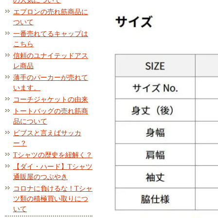
の人気について
エプロンの売れ筋商品に
ついて
一番売れてるキャップは
こちら
信頼のユナイテッドアス
レ商品
薄手のパーカーが売れて
います。
コーチジャケットの由来
トートバッグの売れ筋商
品について
ビブスと言えばサッカ
ー？
Tシャツの歴史を紐解く？
【ダイ・ハード】Tシャツ
通販屋のつぶやき
コロナに負けるな！Tシャ
ツ類の積極買い取りにつ
いて