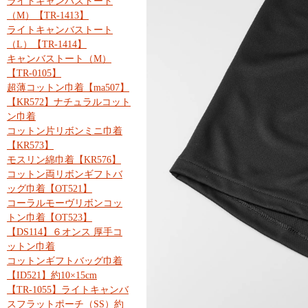
ライトキャンバストート
（M）【TR-1413】
ライトキャンバストート
（L）【TR-1414】
キャンバストート（M）
【TR-0105】
超薄コットン巾着【ma507】
【KR572】ナチュラルコット
ン巾着
コットン片リボンミニ巾着
【KR573】
モスリン綿巾着【KR576】
コットン両リボンギフトバ
ッグ巾着【OT521】
コーラルモーヴリボンコッ
トン巾着【OT523】
【DS114】６オンス 厚手コ
ットン巾着
コットンギフトバッグ巾着
【ID521】約10×15cm
【TR-1055】ライトキャンバ
スフラットポーチ（SS）約