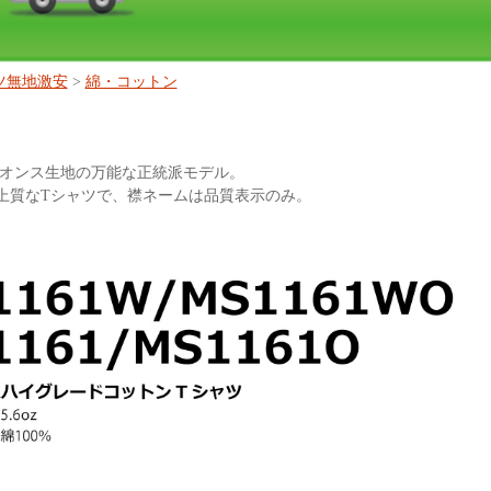
ツ無地激安
>
綿・コットン
.6オンス生地の万能な正統派モデル。
上質なTシャツで、襟ネームは品質表示のみ。