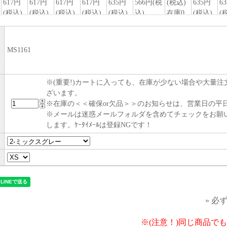
MS1161
い
※(重要!)カートに入っても、在庫が少ない場合や大量
ざいます。
※在庫の＜＜確保or欠品＞＞のお知らせは、営業日の平日
※メールは迷惑メールフォルダを含めてチェックをお願
します。ｹｰﾀｲﾒｰﾙは登録NGです！
» 必
※(注意！)同じ商品で