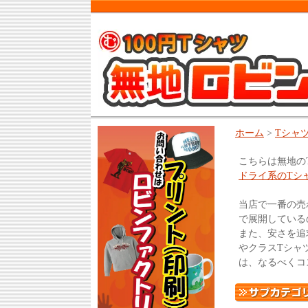
ホーム
>
Tシャ
こちらは無地の
ドライ系のTシ
当店で一番の売
で展開している
また、安さを追
やクラスTシャ
は、なるべくコ