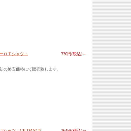
 ユーロＴシャツ：
330円(税込)～
抜)の格安価格にて販売致します。
シャツ：GILDAN(ギ
364円(税込)～