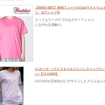
【00083-BBT】無地Ｔシャツ(4.0oz)ライト
ツ、白Tシャツ等
とってもリーズナブルなカラーＴシャツ。
しなやかな肌触り。
4.5オンス ソフトスタイルジャパンスペックTシャ
ン)【GL63000】
GILDANが日本向けにデザインしたスリムなシ