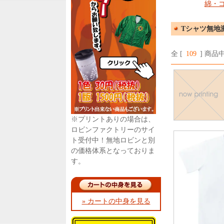
綿・
Tシャツ無地
全 [
109
] 商品中
※プリントありの場合は、
ロビンファクトリーのサイ
ト受付中！無地ロビンと別
の価格体系となっておりま
す。
» カートの中身を見る