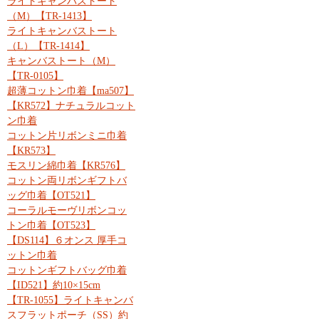
ライトキャンバストート
（M）【TR-1413】
ライトキャンバストート
（L）【TR-1414】
キャンバストート（M）
【TR-0105】
超薄コットン巾着【ma507】
【KR572】ナチュラルコット
ン巾着
コットン片リボンミニ巾着
【KR573】
モスリン綿巾着【KR576】
コットン両リボンギフトバ
ッグ巾着【OT521】
コーラルモーヴリボンコッ
トン巾着【OT523】
【DS114】６オンス 厚手コ
ットン巾着
コットンギフトバッグ巾着
【ID521】約10×15cm
【TR-1055】ライトキャンバ
スフラットポーチ（SS）約