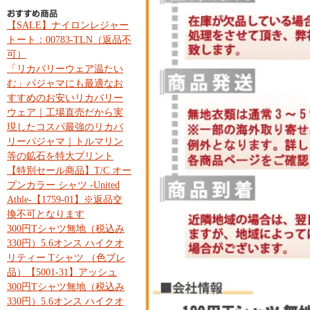
【SALE】ナイロンレジャー
トート：00783-TLN（返品不
可）
「リカバリーウェア温たい
む」パジャマにも最適なお
すすめのお安いリカバリー
ウェア｜工場直売だから実
現したコスパ最強のリカバ
リーパジャマ｜トルマリン
等の鉱石を特大プリント
【特別セール商品】T/C オー
プンカラー シャツ -United
Athle-【1759-01】※返品交
換不可となります
300円Tシャツ無地（税込み
330円）5.6オンス ハイクオ
リティー Tシャツ （色ブレ
品）【5001-31】アッシュ
300円Tシャツ無地（税込み
330円）5.6オンス ハイクオ