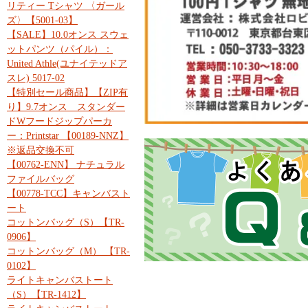
リティー Tシャツ 〈ガール
ズ〉【5001-03】
【SALE】10.0オンス スウェ
ットパンツ（パイル）：
United Athle(ユナイテッドア
スレ) 5017-02
【特別セール商品】【ZIP有
り】9.7オンス スタンダー
ドWフードジップパーカ
ー：Printstar 【00189-NNZ】
※返品交換不可
【00762-ENN】 ナチュラル
ファイルバッグ
【00778-TCC】キャンバスト
ート
コットンバッグ（S）【TR-
0906】
コットンバッグ（M） 【TR-
0102】
ライトキャンバストート
（S）【TR-1412】