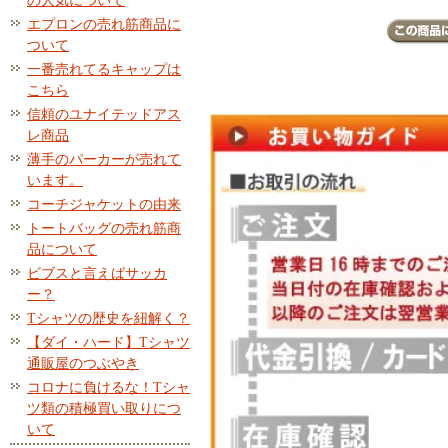
の人気について
エプロンの売れ筋商品に
ついて
一番売れてるキャップは
こちら
信頼のユナイテッドアス
レ商品
薄手のパーカーが売れて
います。
コーチジャケットの由来
トートバッグの売れ筋商
品について
ビブスと言えばサッカ
ー？
Tシャツの歴史を紐解く？
【ダイ・ハード】Tシャツ
通販屋のつぶやき
コロナに負けるな！Tシャ
ツ類の積極買い取りにつ
いて