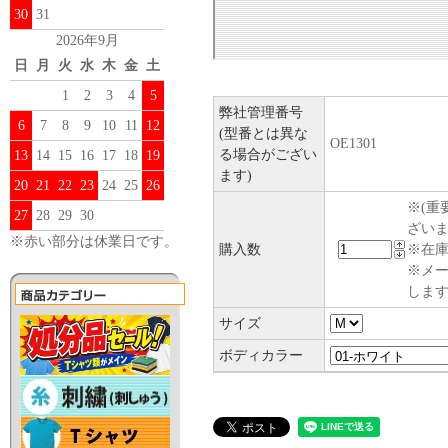
30
31
2026年9月
日
月
火
水
木
金
土
1
2
3
4
5
弊社管理番号
6
7
8
9
10
11
12
(型番とは異な
OE1301
る場合がござい
13
14
15
16
17
18
19
ます)
20
21
22
23
24
25
26
※(重
27
28
29
30
ざい
※赤い部分は休業日です。
購入数
※在庫
※メ
します
サイズ
ボディカラー