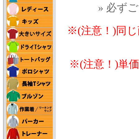
» 必ず
※(注意！)同
※(注意！)