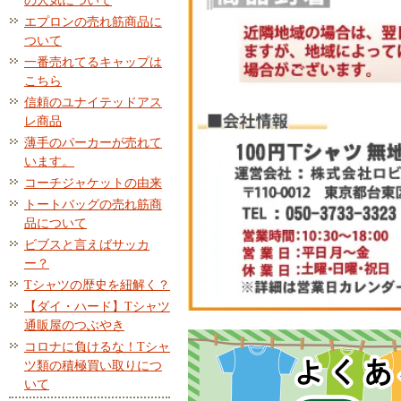
の人気について
エプロンの売れ筋商品に
ついて
一番売れてるキャップは
こちら
信頼のユナイテッドアス
レ商品
薄手のパーカーが売れて
います。
コーチジャケットの由来
トートバッグの売れ筋商
品について
ビブスと言えばサッカ
ー？
Tシャツの歴史を紐解く？
【ダイ・ハード】Tシャツ
通販屋のつぶやき
コロナに負けるな！Tシャ
ツ類の積極買い取りにつ
いて