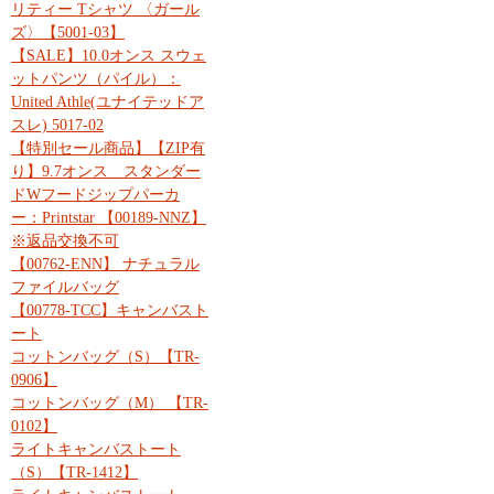
リティー Tシャツ 〈ガール
ズ〉【5001-03】
【SALE】10.0オンス スウェ
ットパンツ（パイル）：
United Athle(ユナイテッドア
スレ) 5017-02
【特別セール商品】【ZIP有
り】9.7オンス スタンダー
ドWフードジップパーカ
ー：Printstar 【00189-NNZ】
※返品交換不可
【00762-ENN】 ナチュラル
ファイルバッグ
【00778-TCC】キャンバスト
ート
コットンバッグ（S）【TR-
0906】
コットンバッグ（M） 【TR-
0102】
ライトキャンバストート
（S）【TR-1412】