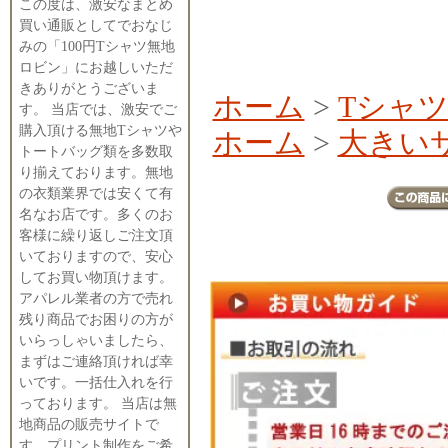
この度は、激安なまとめ
買い通販としてでおなじ
みの「100円Tシャツ無地
ロビン」にお越しいただ
きありがとうございま
ホーム
>
Tシャ
す。 当店では、激安でご
購入頂ける無地Tシャツや
ホーム
>
大きい
トートバッグ類を多数取
り揃えております。無地
の衣類業界では安くて有
名なお店です。多くのお
客様に繰り返しご注文頂
いておりますので、安心
してお買い物頂けます。
アパレル業者の方で売れ
残り商品でお困りの方が
いらっしゃいましたら、
まずはご連絡頂ければ幸
いです。一括仕入れを行
っております。 当店は無
地商品の販売サイトで
す。プリント制作をご希