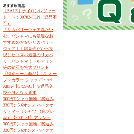
【SALE】ナイロンレジャー
トート：00783-TLN（返品不
可）
「リカバリーウェア温たい
む」パジャマにも最適なお
すすめのお安いリカバリー
ウェア｜工場直売だから実
現したコスパ最強のリカバ
リーパジャマ｜トルマリン
等の鉱石を特大プリント
【特別セール商品】T/C オー
プンカラー シャツ -United
Athle-【1759-01】※返品交
換不可となります
300円Tシャツ無地（税込み
330円）5.6オンス ハイクオ
リティー Tシャツ （色ブレ
品）【5001-31】アッシュ
300円Tシャツ無地（税込み
330円）5.6オンス ハイクオ