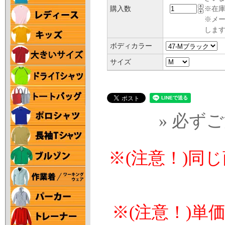
購入数
※在庫
※メ
します
ボディカラー
サイズ
» 必ず
※(注意！)同
※(注意！)