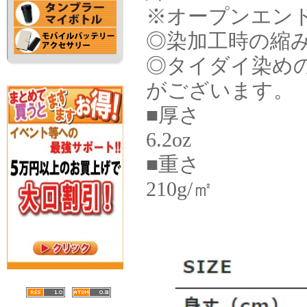
※オープンエン
◎染加工時の縮
◎タイダイ染めの
がございます。
■厚さ
6.2oz
■重さ
210g/㎡