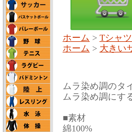
ホーム
>
Tシャ
ホーム
>
大きい
ムラ染め調のタ
ムラ染め調にす
■素材
綿100%