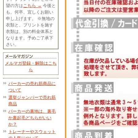
望の方は
こちら →
今後と
も、何卒、宜しくお願い
申し上げます。 ※無地の
衣類と、プリントを施す
衣類は、別の料金体系と
なります。予めご了承下
さい。
メルマガ登録・解除はこち
ら
パーカーの売れ筋商品に
ついて
選挙ジャンパーで売れ筋
商品
パーカーの裏地は、裏毛
か裏起毛どちらがいい
か？
トレーナーやスウェット