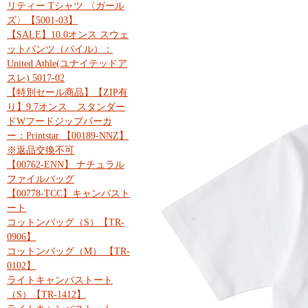
リティー Tシャツ 〈ガール
ズ〉【5001-03】
【SALE】10.0オンス スウェ
ットパンツ（パイル）：
United Athle(ユナイテッドア
スレ) 5017-02
【特別セール商品】【ZIP有
り】9.7オンス スタンダー
ドWフードジップパーカ
ー：Printstar 【00189-NNZ】
※返品交換不可
【00762-ENN】 ナチュラル
ファイルバッグ
【00778-TCC】キャンバスト
ート
コットンバッグ（S）【TR-
0906】
コットンバッグ（M） 【TR-
0102】
ライトキャンバストート
（S）【TR-1412】