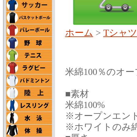
ホーム
>
Tシャ
米綿100％のオー
■素材
米綿100%
※オープンエン
※ホワイトのみ