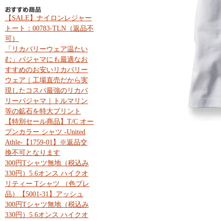
【SALE】ナイロンレジャー
トート：00783-TLN（返品不
可）
「リカバリーウェア温たい
む」パジャマにも最適なお
すすめのお安いリカバリー
ウェア｜工場直売だから実
現したコスパ最強のリカバ
リーパジャマ｜トルマリン
等の鉱石を特大プリント
【特別セール商品】T/C オー
プンカラー シャツ -United
Athle-【1759-01】※返品交
換不可となります
300円Tシャツ無地（税込み
330円）5.6オンス ハイクオ
リティー Tシャツ （色ブレ
品）【5001-31】アッシュ
300円Tシャツ無地（税込み
330円）5.6オンス ハイクオ