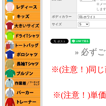
※メ
します
ボディカラー
サイズ
» 必ず
※(注意！)同
※(注意！)