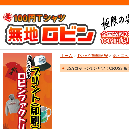
ホーム
>
Tシャツ無地激安
>
綿・コッ
USAコットンTシャツ：CROSS & S