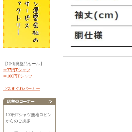
【特価廃盤品セール】
⇒37円Tシャツ
⇒100円Tシャツ
⇒気まぐれパーカー
100円Tシャツ無地ロビン
からのご挨拶