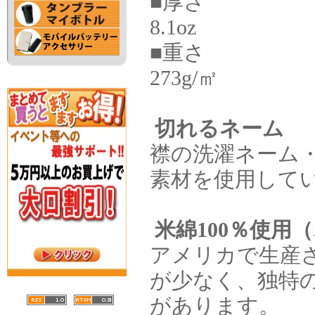
■厚さ
8.1oz
■重さ
273g/㎡
切れるネーム
襟の洗濯ネーム
素材を使用して
米綿100％使用
アメリカで生産
が少なく、独特
があります。