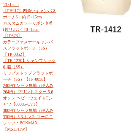
13×13cm
【PH917】四角いキャンバス
ポーチS｜約15×15cm
カスタムカラーリボン巾着
(片リボン) 10×15cm
【ID573】
カラーファスナーキャンバ
スフラットポーチ（SS）
【TP-0052】
【TR-1230】シャンブリック
巾着（SS）
リップストップフラットポ
ーチ（SS）【TP-0058】
240円Tシャツ無地（税込み
264円）プリントスター 5.6
オンス ヘビーウェイトTシ
ャツ【00085-CVT】
300円Tシャツ無地（税込み
330円）5.3オンス ユーロＴ
シャツ：BONMAX
【MS1141W】