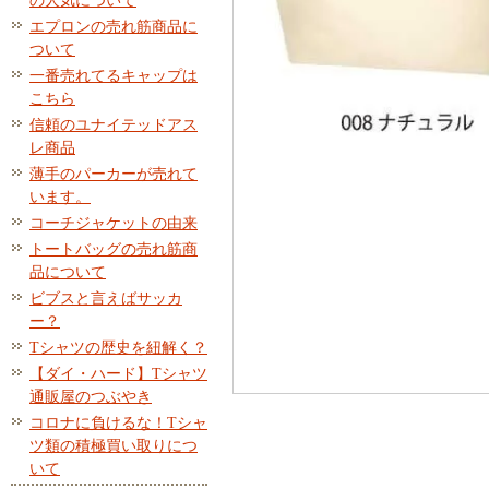
の人気について
エプロンの売れ筋商品に
ついて
一番売れてるキャップは
こちら
信頼のユナイテッドアス
レ商品
薄手のパーカーが売れて
います。
コーチジャケットの由来
トートバッグの売れ筋商
品について
ビブスと言えばサッカ
ー？
Tシャツの歴史を紐解く？
【ダイ・ハード】Tシャツ
通販屋のつぶやき
コロナに負けるな！Tシャ
ツ類の積極買い取りにつ
いて