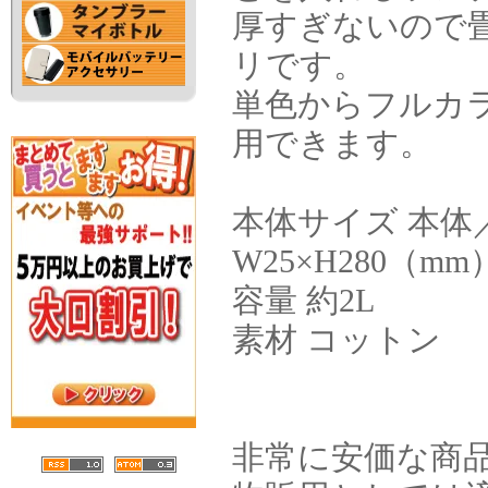
厚すぎないので
リです。
単色からフルカ
用できます。
本体サイズ 本体／約
W25×H280（mm
容量 約2L
素材 コットン
非常に安価な商