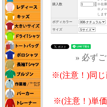
購入数
※在庫
※メ
します
ボディカラー
サイズ
» 必ず
※(注意！)同
※(注意！)