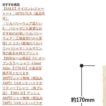
【SALE】ナイロンレジャー
トート：00783-TLN（返品不
可）
「リカバリーウェア温たい
む」パジャマにも最適なお
すすめのお安いリカバリー
ウェア｜工場直売だから実
現したコスパ最強のリカバ
リーパジャマ｜トルマリン
等の鉱石を特大プリント
【特別セール商品】T/C オー
プンカラー シャツ -United
Athle-【1759-01】※返品交
換不可となります
300円Tシャツ無地（税込み
330円）5.6オンス ハイクオ
リティー Tシャツ （色ブレ
品）【5001-31】アッシュ
300円Tシャツ無地（税込み
330円）5.6オンス ハイクオ