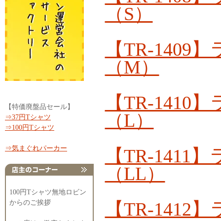
（S）
【TR-140
（M）
【TR-141
【特価廃盤品セール】
（L）
⇒37円Tシャツ
⇒100円Tシャツ
⇒気まぐれパーカー
【TR-141
（LL）
100円Tシャツ無地ロビン
【TR-141
からのご挨拶