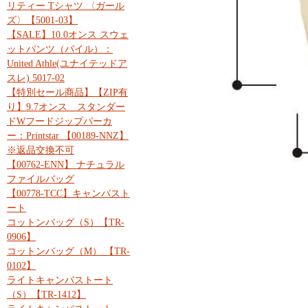
リティー Tシャツ 〈ガール
ズ〉【5001-03】
【SALE】10.0オンス スウェ
ットパンツ（パイル）：
United Athle(ユナイテッドア
スレ) 5017-02
【特別セール商品】【ZIP有
り】9.7オンス スタンダー
ドWフードジップパーカ
ー：Printstar 【00189-NNZ】
※返品交換不可
【00762-ENN】 ナチュラル
ファイルバッグ
【00778-TCC】キャンバスト
ート
コットンバッグ（S）【TR-
0906】
コットンバッグ（M） 【TR-
0102】
ライトキャンバストート
（S）【TR-1412】