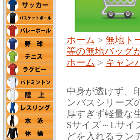
ホーム
>
無地ト
等の無地バッグ
ホーム
>
キャンバ
中身が透けず、
ンバスシリーズ
厚すぎず軽量な
Sサイズ～Lサイ
どを入れるラン