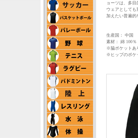
ョーツは、多目
ウェアとしても
加えたい普遍的
生産国： 中国
素材： 綿 100
※脇ポケットあ
※ヒップのポケ