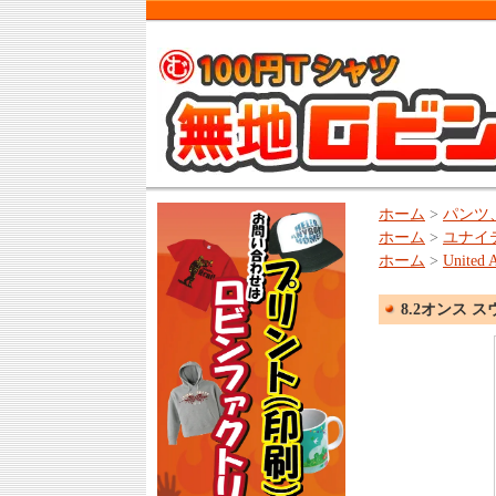
ホーム
>
パンツ
ホーム
>
ユナイ
ホーム
>
United A
8.2オンス ス