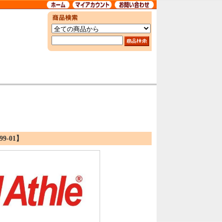
9-01】