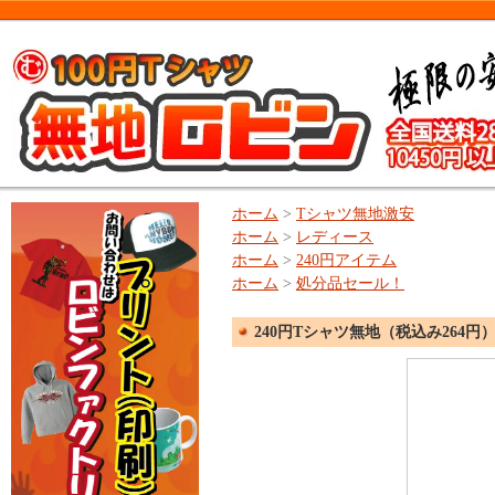
ホーム
>
Tシャツ無地激安
ホーム
>
レディース
ホーム
>
240円アイテム
ホーム
>
処分品セール！
240円Tシャツ無地（税込み264円