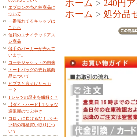
ホーム
>
240円
の人気について
エプロンの売れ筋商品に
ホーム
>
処分品
ついて
一番売れてるキャップは
こちら
信頼のユナイテッドアス
レ商品
薄手のパーカーが売れて
います。
コーチジャケットの由来
トートバッグの売れ筋商
品について
ビブスと言えばサッカ
ー？
Tシャツの歴史を紐解く？
【ダイ・ハード】Tシャツ
通販屋のつぶやき
コロナに負けるな！Tシャ
ツ類の積極買い取りにつ
いて