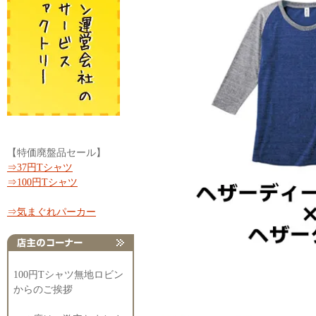
【特価廃盤品セール】
⇒37円Tシャツ
⇒100円Tシャツ
⇒気まぐれパーカー
100円Tシャツ無地ロビン
からのご挨拶