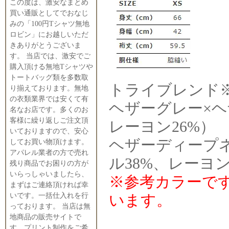
この度は、激安なまとめ
買い通販としてでおなじ
みの「100円Tシャツ無地
ロビン」にお越しいただ
きありがとうございま
す。 当店では、激安でご
購入頂ける無地Tシャツや
トートバッグ類を多数取
トライブレンド
り揃えております。無地
の衣類業界では安くて有
ヘザーグレー×ヘ
名なお店です。多くのお
客様に繰り返しご注文頂
レーヨン26%）
いておりますので、安心
ヘザーディープネ
してお買い物頂けます。
アパレル業者の方で売れ
ル38%、レーヨン
残り商品でお困りの方が
いらっしゃいましたら、
※参考カラーで
まずはご連絡頂ければ幸
います。
いです。一括仕入れを行
っております。 当店は無
地商品の販売サイトで
す。プリント制作をご希