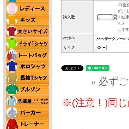
※(重
ざい
購入数
※在庫
※メ
します
生地色
サイズ
» 必ず
※(注意！)同