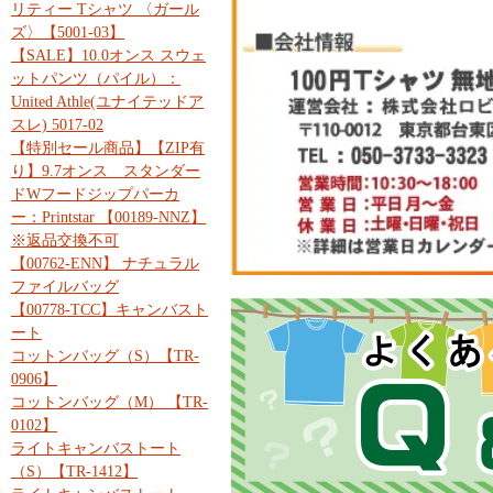
リティー Tシャツ 〈ガール
ズ〉【5001-03】
【SALE】10.0オンス スウェ
ットパンツ（パイル）：
United Athle(ユナイテッドア
スレ) 5017-02
【特別セール商品】【ZIP有
り】9.7オンス スタンダー
ドWフードジップパーカ
ー：Printstar 【00189-NNZ】
※返品交換不可
【00762-ENN】 ナチュラル
ファイルバッグ
【00778-TCC】キャンバスト
ート
コットンバッグ（S）【TR-
0906】
コットンバッグ（M） 【TR-
0102】
ライトキャンバストート
（S）【TR-1412】