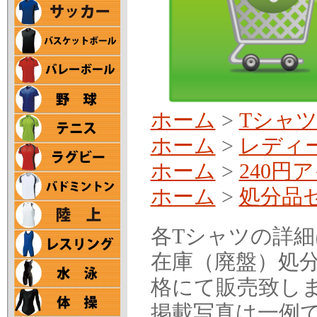
ホーム
>
Tシャ
ホーム
>
レディ
ホーム
>
240円
ホーム
>
処分品
各Tシャツの詳
在庫（廃盤）処分
格にて販売致し
掲載写真は一例