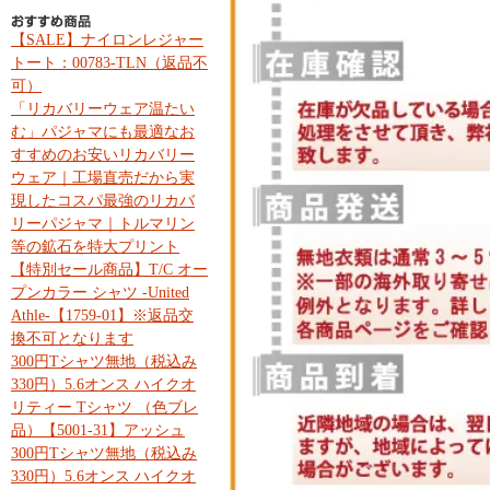
【SALE】ナイロンレジャー
トート：00783-TLN（返品不
可）
「リカバリーウェア温たい
む」パジャマにも最適なお
すすめのお安いリカバリー
ウェア｜工場直売だから実
現したコスパ最強のリカバ
リーパジャマ｜トルマリン
等の鉱石を特大プリント
【特別セール商品】T/C オー
プンカラー シャツ -United
Athle-【1759-01】※返品交
換不可となります
300円Tシャツ無地（税込み
330円）5.6オンス ハイクオ
リティー Tシャツ （色ブレ
品）【5001-31】アッシュ
300円Tシャツ無地（税込み
330円）5.6オンス ハイクオ