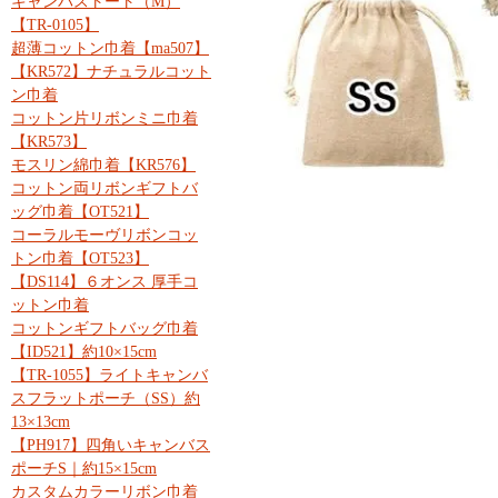
キャンバストート（M）
【TR-0105】
超薄コットン巾着【ma507】
【KR572】ナチュラルコット
ン巾着
コットン片リボンミニ巾着
【KR573】
モスリン綿巾着【KR576】
コットン両リボンギフトバ
ッグ巾着【OT521】
コーラルモーヴリボンコッ
トン巾着【OT523】
【DS114】６オンス 厚手コ
ットン巾着
コットンギフトバッグ巾着
【ID521】約10×15cm
【TR-1055】ライトキャンバ
スフラットポーチ（SS）約
13×13cm
【PH917】四角いキャンバス
ポーチS｜約15×15cm
カスタムカラーリボン巾着