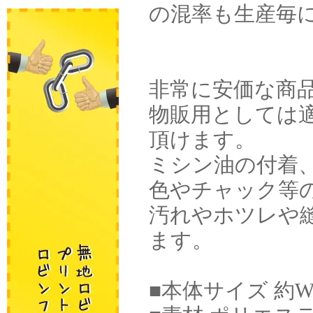
の混率も生産毎
非常に安価な商
物販用としては
頂けます。
ミシン油の付着
色やチャック等
汚れやホツレや
ます。
■本体サイズ 約W1