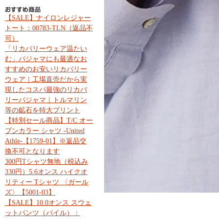
【SALE】ナイロンレジャー
トート：00783-TLN（返品不
可）
「リカバリーウェア温たい
む」パジャマにも最適なお
すすめのお安いリカバリー
ウェア｜工場直売だから実
現したコスパ最強のリカバ
リーパジャマ｜トルマリン
等の鉱石を特大プリント
【特別セール商品】T/C オー
プンカラー シャツ -United
Athle-【1759-01】※返品交
換不可となります
300円Tシャツ無地（税込み
330円）5.6オンス ハイクオ
リティー Tシャツ 〈ガール
ズ〉【5001-03】
【SALE】10.0オンス スウェ
ットパンツ（パイル）：