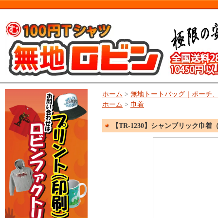
ホーム
>
無地トートバッグ｜ポーチ
ホーム
>
巾着
【TR-1230】シャンブリック巾着（