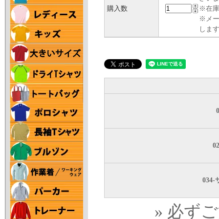
購入数
※在庫
※メ
します
0
034
» 必ず