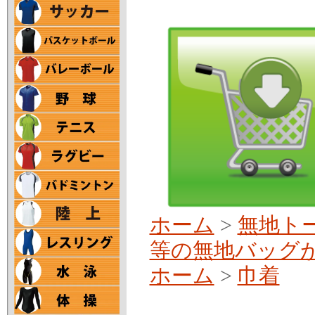
ホーム
>
無地ト
等の無地バッグ
ホーム
>
巾着