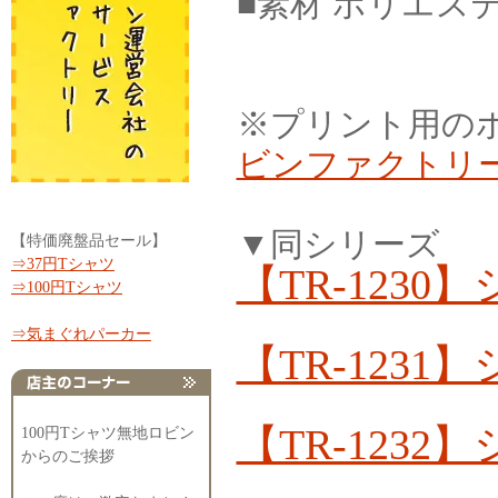
■素材 ポリエス
※プリント用の
ビンファクトリ
▼同シリーズ
【特価廃盤品セール】
⇒37円Tシャツ
【TR-123
⇒100円Tシャツ
⇒気まぐれパーカー
【TR-123
【TR-123
100円Tシャツ無地ロビン
からのご挨拶