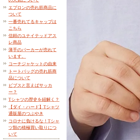
の人気について
エプロンの売れ筋商品に
ついて
一番売れてるキャップは
こちら
信頼のユナイテッドアス
レ商品
薄手のパーカーが売れて
います。
コーチジャケットの由来
トートバッグの売れ筋商
品について
ビブスと言えばサッカ
ー？
Tシャツの歴史を紐解く？
【ダイ・ハード】Tシャツ
通販屋のつぶやき
コロナに負けるな！Tシャ
ツ類の積極買い取りにつ
いて