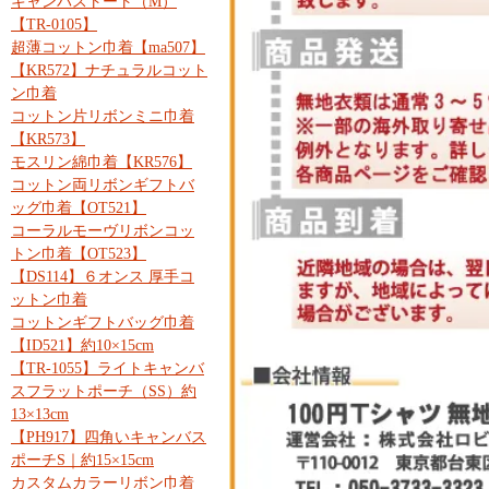
キャンバストート（M）
【TR-0105】
超薄コットン巾着【ma507】
【KR572】ナチュラルコット
ン巾着
コットン片リボンミニ巾着
【KR573】
モスリン綿巾着【KR576】
コットン両リボンギフトバ
ッグ巾着【OT521】
コーラルモーヴリボンコッ
トン巾着【OT523】
【DS114】６オンス 厚手コ
ットン巾着
コットンギフトバッグ巾着
【ID521】約10×15cm
【TR-1055】ライトキャンバ
スフラットポーチ（SS）約
13×13cm
【PH917】四角いキャンバス
ポーチS｜約15×15cm
カスタムカラーリボン巾着