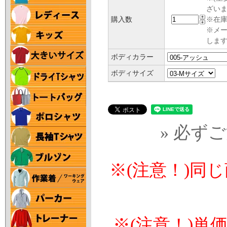
ざい
購入数
※在庫
※メ
します
ボディカラー
ボディサイズ
» 必ず
※(注意！)同
※(注意！)