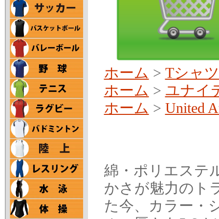
ホーム
>
Tシャ
ホーム
>
ユナイ
ホーム
>
United A
綿・ポリエステ
かさが魅力のト
た今、カラー・