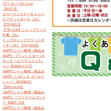
(片リボン) 10×15cm
【ID573】
カラーファスナーキャンバ
スフラットポーチ（SS）
【TP-0052】
【TR-1230】シャンブリック
巾着（SS）
リップストップフラットポ
ーチ（SS）【TP-0058】
240円Tシャツ無地（税込み
264円）プリントスター 5.6
オンス ヘビーウェイトTシ
ャツ【00085-CVT】
300円Tシャツ無地（税込み
330円）5.3オンス ユーロＴ
シャツ：BONMAX
【MS1141W】
240円Tシャツ無地（税込み
264円）ソフトスリム Tシャ
ツ【RBT-135】
240円Tシャツ無地（税込み