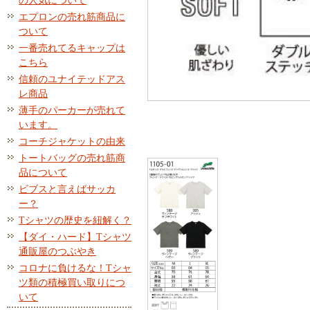
の人気について
エプロンの売れ筋商品に
ついて
一番売れてるキャップは
こちら
信頼のユナイテッドアス
レ商品
薄手のパーカーが売れて
います。
コーチジャケットの由来
トートバッグの売れ筋商
品について
ビブスと言えばサッカ
ー？
Tシャツの歴史を紐解く？
【ダイ・ハード】Tシャツ
通販屋のつぶやき
コロナに負けるな！Tシャ
ツ類の積極買い取りにつ
いて