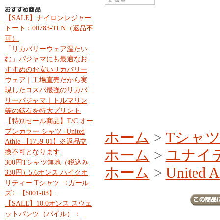
【SALE】ナイロンレジャー
トート：00783-TLN（返品不
可）
「リカバリーウェア温たい
む」パジャマにも最適なお
すすめのお安いリカバリー
ウェア｜工場直売だから実
現したコスパ最強のリカバ
リーパジャマ｜トルマリン
等の鉱石を特大プリント
【特別セール商品】T/C オー
プンカラー シャツ -United
ホーム
>
Tシャ
Athle-【1759-01】※返品交
ホーム
>
ユナイ
換不可となります
300円Tシャツ無地（税込み
ホーム
>
United A
330円）5.6オンス ハイクオ
リティー Tシャツ 〈ガール
ズ〉【5001-03】
【SALE】10.0オンス スウェ
ットパンツ（パイル）：