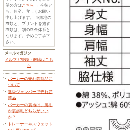
望の方は
こちら →
今後と
も、何卒、宜しくお願い
申し上げます。 ※無地の
衣類と、プリントを施す
衣類は、別の料金体系と
なります。予めご了承下
さい。
メルマガ登録・解除はこち
ら
パーカーの売れ筋商品に
ついて
選挙ジャンパーで売れ筋
商品
パーカーの裏地は、裏毛
か裏起毛どちらがいい
か？
トレーナーやスウェット