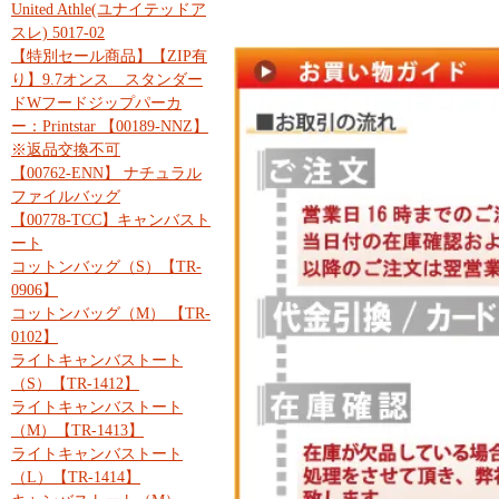
United Athle(ユナイテッドア
スレ) 5017-02
【特別セール商品】【ZIP有
り】9.7オンス スタンダー
ドWフードジップパーカ
ー：Printstar 【00189-NNZ】
※返品交換不可
【00762-ENN】 ナチュラル
ファイルバッグ
【00778-TCC】キャンバスト
ート
コットンバッグ（S）【TR-
0906】
コットンバッグ（M） 【TR-
0102】
ライトキャンバストート
（S）【TR-1412】
ライトキャンバストート
（M）【TR-1413】
ライトキャンバストート
（L）【TR-1414】