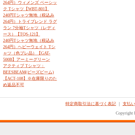
264円）ウィメンズ ベーシッ
ク Tシャツ【WBT-801】
240円Tシャツ無地（税込み
264円）トライブレンド ラグ
ラン 7分袖Tシャツ（レディ
ース）【TQS-121】
240円Tシャツ無地（税込み
264円）ヘビーウェイト Tシ
ャツ（色ブレ品）【GAT-
500B】アーミーグリーン
アクティブ Tシャツ：
BEESBEAM(ビーズビーム)
【ACT-108】※在庫限りのた
め返品不可
特定商取引法に基づく表記
｜
支払
Copyright 