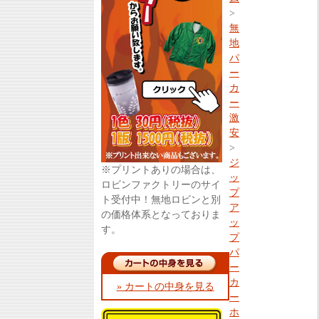
>
無
地
パ
ー
カ
ー
激
安
>
ジ
※プリントありの場合は、
ッ
ロビンファクトリーのサイ
プ
ト受付中！無地ロビンと別
ア
の価格体系となっておりま
ッ
す。
プ
パ
ー
カ
» カートの中身を見る
ー
ホ