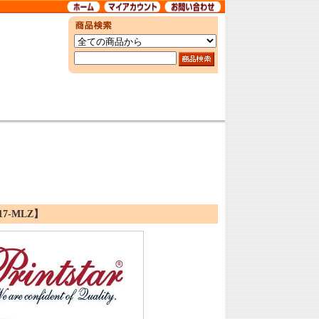
7-MLZ】