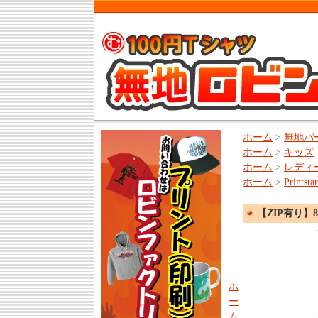
ホーム
>
無地パ
ホーム
>
キッズ
ホーム
>
レディ
ホーム
>
Print
【ZIP有り】8
ホ
ー
ム