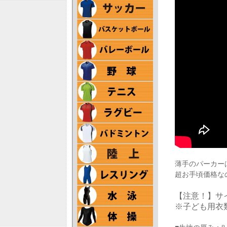
薄手のパーカー
超お手頃価格な
【注意！】サイ
※子ども用衣