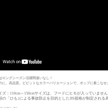
はロングシーズン活躍間違いなし！
のに、高品質。ビビットなカラーバリエーションで、ポップに着こなせ
ズ：110cm～150cmサイズは、フードにヒモが入っていませ
類の「ひも｣による事故防止を目的としたJIS規格が制定される