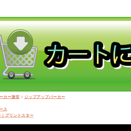
ーカー激安
>
ジップアップパーカー
ース
tstar｜プリントスター