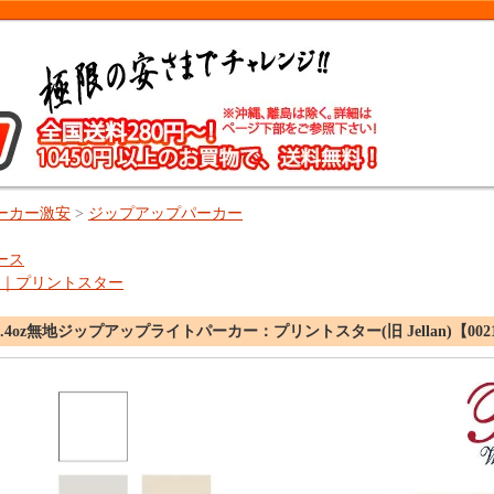
ーカー激安
>
ジップアップパーカー
ース
star｜プリントスター
.4oz無地ジップアップライトパーカー：プリントスター(旧 Jellan)【0021