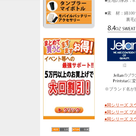
■生地の厚み：8.4
■素 材：綿10
裏毛(パ
※ブランド名が変
●同シリーズ 
●同シリーズ 
●同シリーズ 