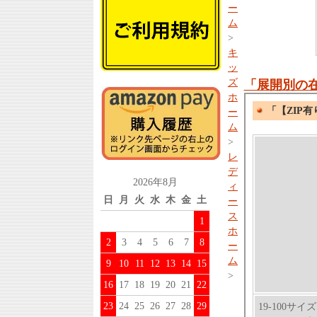
ー
ム
>
キ
ッ
ズ
「展開別の
ホ
ー
ム
>
レ
デ
2026年8月
ィ
日
月
火
水
木
金
土
ー
ス
1
ホ
2
3
4
5
6
7
8
ー
ム
9
10
11
12
13
14
15
>
16
17
18
19
20
21
22
23
24
25
26
27
28
29