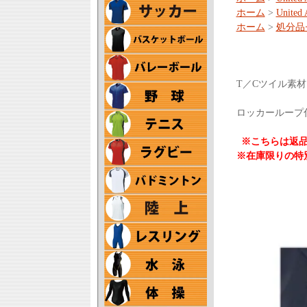
ホーム
>
United 
ホーム
>
処分品
T／Cツイル素
ロッカーループ
※こちらは返
※在庫限りの特