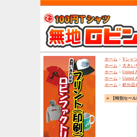
ホーム
>
Yシャ
ホーム
>
大きい
ホーム
>
United 
ホーム
>
United A
ホーム
>
処分品
【特別セール商品